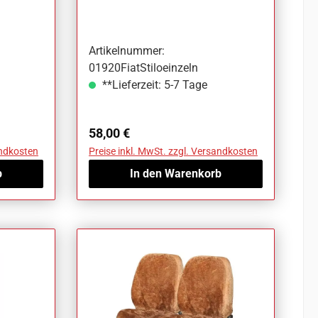
Stilo
Artikelnummer:
01920FiatStiloeinzeln
**Lieferzeit: 5-7 Tage
Regulärer Preis:
58,00 €
andkosten
Preise inkl. MwSt. zzgl. Versandkosten
b
In den Warenkorb