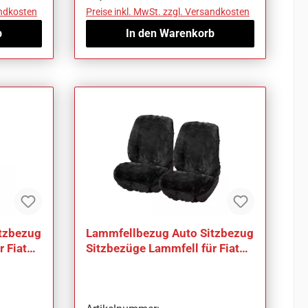
andkosten
Preise inkl. MwSt. zzgl. Versandkosten
b
In den Warenkorb
tzbezug
Lammfellbezug Auto Sitzbezug
 Fiat
Sitzbezüge Lammfell für Fiat
Stilo SW (Multi Wagon)