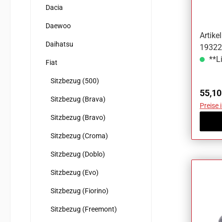
Stilo
Dacia
Daewoo
Artik
Daihatsu
19322F
**Li
Fiat
Sitzbezug (500)
Regul
55,10
Sitzbezug (Brava)
Preise 
Sitzbezug (Bravo)
Sitzbezug (Croma)
Sitzbezug (Doblo)
Sitzbezug (Evo)
Sitzbezug (Fiorino)
Sitzbezug (Freemont)