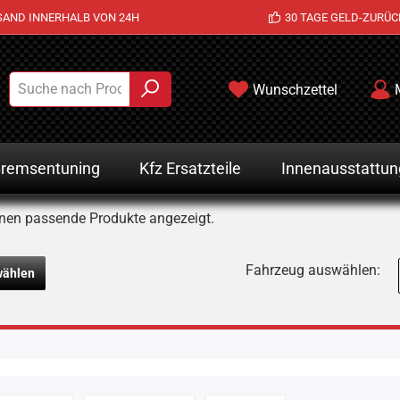
SAND INNERHALB VON 24H
30 TAGE GELD-ZURÜC
Wunschzettel
remsentuning
Kfz Ersatzteile
Innenausstattun
nen passende Produkte angezeigt.
Fahrzeug auswählen:
wählen