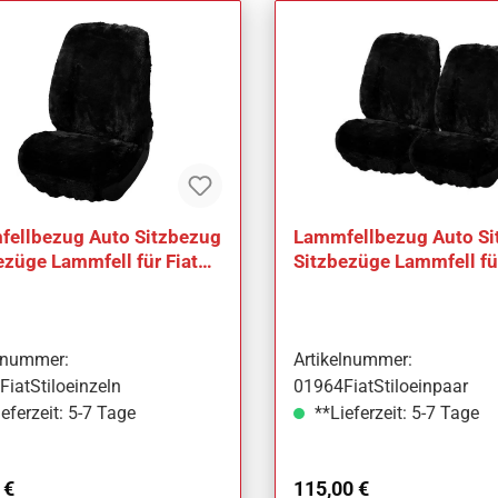
ellbezug Auto Sitzbezug
Lammfellbezug Auto Si
ezüge Lammfell für Fiat
Sitzbezüge Lammfell für
Stilo
elnummer:
Artikelnummer:
iatStiloeinzeln
01964FiatStiloeinpaar
eferzeit: 5-7 Tage
**Lieferzeit: 5-7 Tage
ärer Preis:
Regulärer Preis:
 €
115,00 €