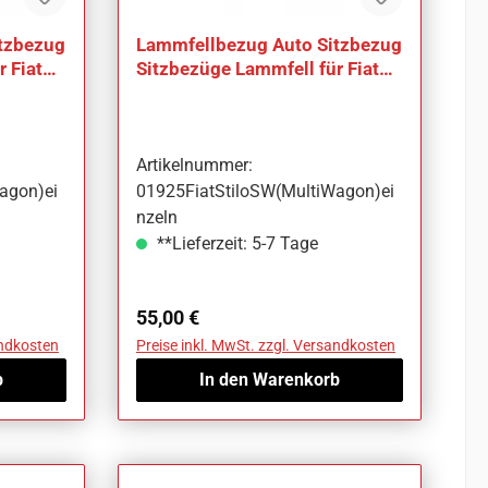
tzbezug
Lammfellbezug Auto Sitzbezug
 Fiat
Sitzbezüge Lammfell für Fiat
Stilo SW (Multi Wagon)
Artikelnummer:
agon)ei
01925FiatStiloSW(MultiWagon)ei
nzeln
**Lieferzeit: 5-7 Tage
Regulärer Preis:
55,00 €
andkosten
Preise inkl. MwSt. zzgl. Versandkosten
b
In den Warenkorb