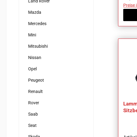
Land Rover
Preise 
Mazda
Mercedes
Mini
Mitsubishi
Nissan
Opel
Peugeot
Renault
Rover
Lammf
Sitzb
Saab
Stilo
Seat
Skoda