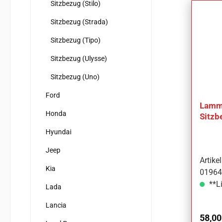
Sitzbezug (Stilo)
Sitzbezug (Strada)
Sitzbezug (Tipo)
Sitzbezug (Ulysse)
Sitzbezug (Uno)
Ford
Lammf
Honda
Sitzb
Stilo
Hyundai
Jeep
Artik
Kia
01964F
**Li
Lada
Lancia
Regul
58,00