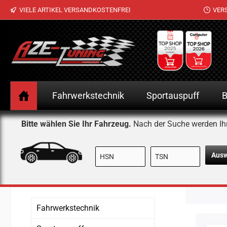
VIELE ARTIKEL VERSANDKOSTENFREI
VER
 Hauptinhalt springen
Zur Suche springen
Zur Hauptnavigation springen
Fahrwerkstechnik
Sportauspuff
B
Bitte wählen Sie Ihr Fahrzeug.
Nach der Suche werden Ih
Aus
Fahrwerkstechnik