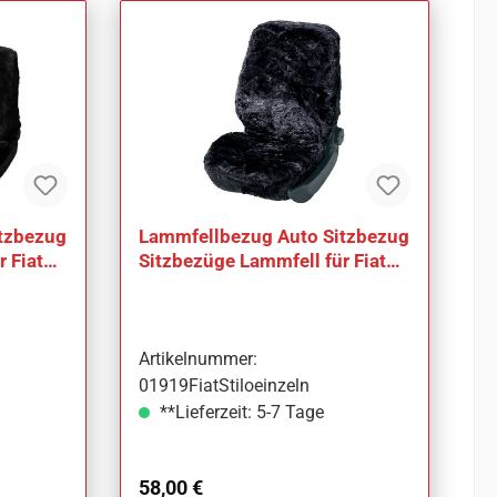
tzbezug
Lammfellbezug Auto Sitzbezug
 Fiat
Sitzbezüge Lammfell für Fiat
Stilo
Artikelnummer:
01919FiatStiloeinzeln
**Lieferzeit: 5-7 Tage
Regulärer Preis:
58,00 €