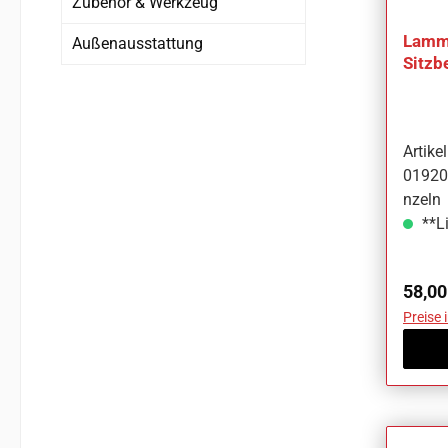
Zubehör & Werkzeug
Lammf
Außenausstattung
Sitzb
Stilo
Artik
01920
nzeln
**Li
Regul
58,00
Preise 