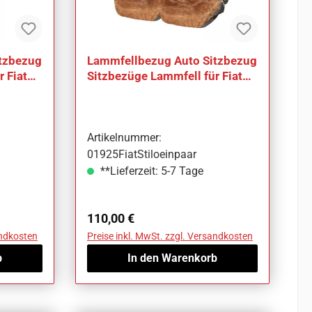
tzbezug
Lammfellbezug Auto Sitzbezug
 Fiat
Sitzbezüge Lammfell für Fiat
Stilo
Artikelnummer:
01925FiatStiloeinpaar
**Lieferzeit: 5-7 Tage
Regulärer Preis:
110,00 €
andkosten
Preise inkl. MwSt. zzgl. Versandkosten
b
In den Warenkorb