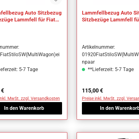
ellbezug Auto Sitzbezug
Lammfellbezug Auto Si
ezüge Lammfell für Fiat
Sitzbezüge Lammfell für
 SW (Multi Wagon)
Stilo SW (Multi Wagon)
elnummer:
Artikelnummer:
FiatStiloSW(MultiWagon)ei
01920FiatStiloSW(MultiW
npaar
eferzeit: 5-7 Tage
**Lieferzeit: 5-7 Tage
ärer Preis:
Regulärer Preis:
 €
115,00 €
inkl. MwSt. zzgl. Versandkosten
Preise inkl. MwSt. zzgl. Vers
In den Warenkorb
In den Warenkor