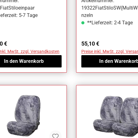
elnummer:
Artikelnummer:
iatStiloeinpaar
19322FiatStiloSW(MultiW
eferzeit: 5-7 Tage
nzeln
**Lieferzeit: 2-4 Tage
ärer Preis:
Regulärer Preis:
0 €
55,10 €
inkl. MwSt. zzgl. Versandkosten
Preise inkl. MwSt. zzgl. Vers
In den Warenkorb
In den Warenkor