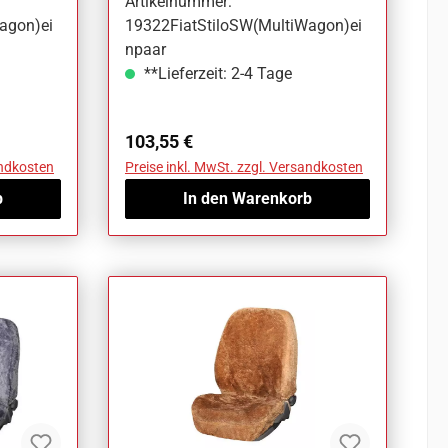
Artikelnummer:
agon)ei
19322FiatStiloSW(MultiWagon)ei
npaar
**Lieferzeit: 2-4 Tage
Regulärer Preis:
103,55 €
andkosten
Preise inkl. MwSt. zzgl. Versandkosten
b
In den Warenkorb