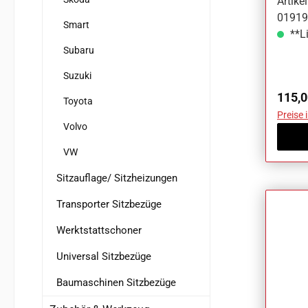
Artik
01919F
Smart
**Li
Subaru
Suzuki
Regul
115,0
Toyota
Preise 
Volvo
VW
Sitzauflage/ Sitzheizungen
Transporter Sitzbezüge
Werktstattschoner
Universal Sitzbezüge
Baumaschinen Sitzbezüge