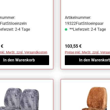
Stilo
elnummer:
Artikelnummer:
iatStiloeinzeln
19322FiatStiloeinpaar
eferzeit: 2-4 Tage
**Lieferzeit: 2-4 Tage
ärer Preis:
Regulärer Preis:
 €
103,55 €
inkl. MwSt. zzgl. Versandkosten
Preise inkl. MwSt. zzgl. Vers
In den Warenkorb
In den Warenkor