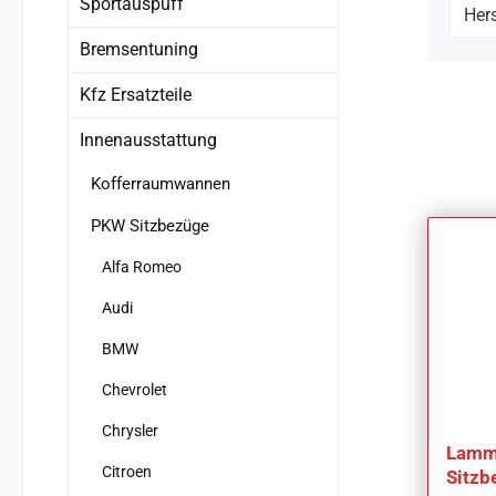
Sportauspuff
Hers
Bremsentuning
Kfz Ersatzteile
Innenausstattung
Kofferraumwannen
PKW Sitzbezüge
Alfa Romeo
Audi
BMW
Chevrolet
Chrysler
Lammf
Citroen
Sitzb