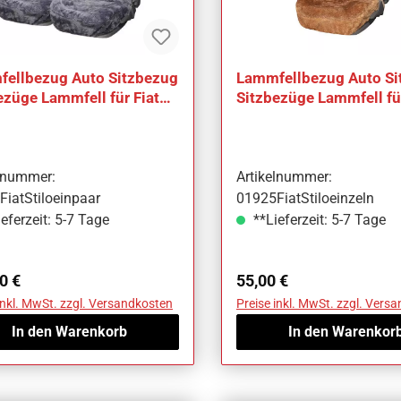
ellbezug Auto Sitzbezug
Lammfellbezug Auto Si
ezüge Lammfell für Fiat
Sitzbezüge Lammfell für
Stilo
elnummer:
Artikelnummer:
iatStiloeinpaar
01925FiatStiloeinzeln
eferzeit: 5-7 Tage
**Lieferzeit: 5-7 Tage
ärer Preis:
Regulärer Preis:
0 €
55,00 €
inkl. MwSt. zzgl. Versandkosten
Preise inkl. MwSt. zzgl. Vers
In den Warenkorb
In den Warenkor