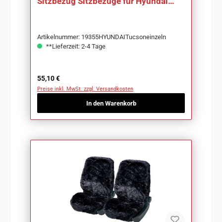
Sitzbezug Sitzbezüge für Hyundai
Tucson
Artikelnummer: 19355HYUNDAITucsoneinzeln
**Lieferzeit: 2-4 Tage
Regulärer Preis:
55,10 €
Preise inkl. MwSt. zzgl. Versandkosten
In den Warenkorb