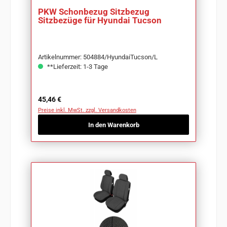
PKW Schonbezug Sitzbezug
Sitzbezüge für Hyundai Tucson
Artikelnummer: 504884/HyundaiTucson/L
**Lieferzeit: 1-3 Tage
Regulärer Preis:
45,46 €
Preise inkl. MwSt. zzgl. Versandkosten
In den Warenkorb