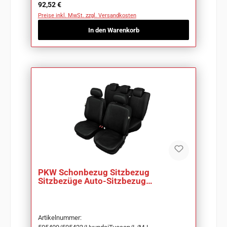
Regulärer Preis:
92,52 €
Preise inkl. MwSt. zzgl. Versandkosten
In den Warenkorb
PKW Schonbezug Sitzbezug
Sitzbezüge Auto-Sitzbezug
Schonbezug
Artikelnummer: