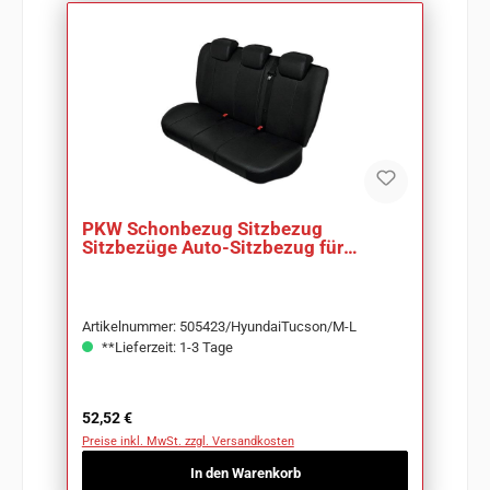
PKW Schonbezug Sitzbezug
Sitzbezüge Auto-Sitzbezug für
Hyundai Tucson
Artikelnummer: 505423/HyundaiTucson/M-L
**Lieferzeit: 1-3 Tage
Regulärer Preis:
52,52 €
Preise inkl. MwSt. zzgl. Versandkosten
In den Warenkorb