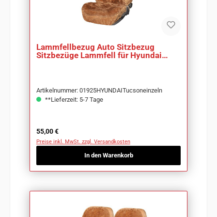
Lammfellbezug Auto Sitzbezug
Sitzbezüge Lammfell für Hyundai
Tucson
Artikelnummer: 01925HYUNDAITucsoneinzeln
**Lieferzeit: 5-7 Tage
Regulärer Preis:
55,00 €
Preise inkl. MwSt. zzgl. Versandkosten
In den Warenkorb