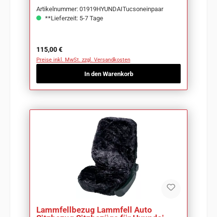
Artikelnummer: 01919HYUNDAITucsoneinpaar
**Lieferzeit: 5-7 Tage
Regulärer Preis:
115,00 €
Preise inkl. MwSt. zzgl. Versandkosten
In den Warenkorb
Lammfellbezug Lammfell Auto