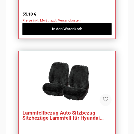
Regulärer Preis:
55,10 €
Preise inkl. MwSt. zzgl. Versandkosten
In den Warenkorb
Lammfellbezug Auto Sitzbezug
Sitzbezüge Lammfell für Hyundai
Tucson