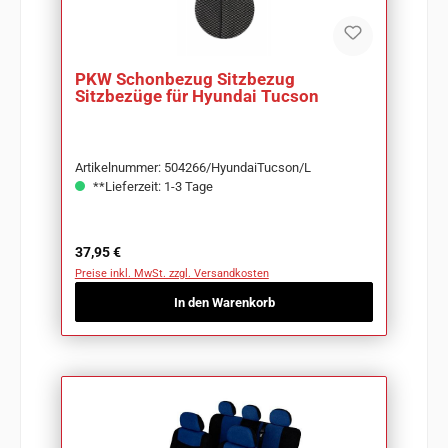
PKW Schonbezug Sitzbezug
Sitzbezüge für Hyundai Tucson
Artikelnummer: 504266/HyundaiTucson/L
**Lieferzeit: 1-3 Tage
Regulärer Preis:
37,95 €
Preise inkl. MwSt. zzgl. Versandkosten
In den Warenkorb