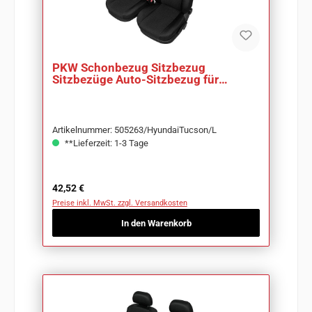
PKW Schonbezug Sitzbezug
Sitzbezüge Auto-Sitzbezug für
Hyundai Tucson
Artikelnummer: 505263/HyundaiTucson/L
**Lieferzeit: 1-3 Tage
Regulärer Preis:
42,52 €
Preise inkl. MwSt. zzgl. Versandkosten
In den Warenkorb