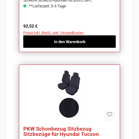
505409/505423/HyundaiTucson/L/M-L
**Lieferzeit: 3-5 Tage
Regulärer Preis:
92,52 €
Preise inkl. MwSt. zzgl. Versandkosten
In den Warenkorb
PKW Schonbezug Sitzbezug
Sitzbezüge für Hyundai Tucson