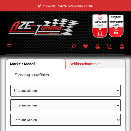
Zum Hauptinhalt springen
VIELE ARTIKEL VERSANDKOSTENFREI
Marke / Modell
Schlüsselnummer
Fahrzeug auswählen: