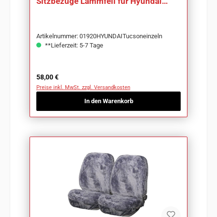
Sitzbezüge Lammfell für Hyundai
Tucson
Artikelnummer: 01920HYUNDAITucsoneinzeln
**Lieferzeit: 5-7 Tage
Regulärer Preis:
58,00 €
Preise inkl. MwSt. zzgl. Versandkosten
In den Warenkorb