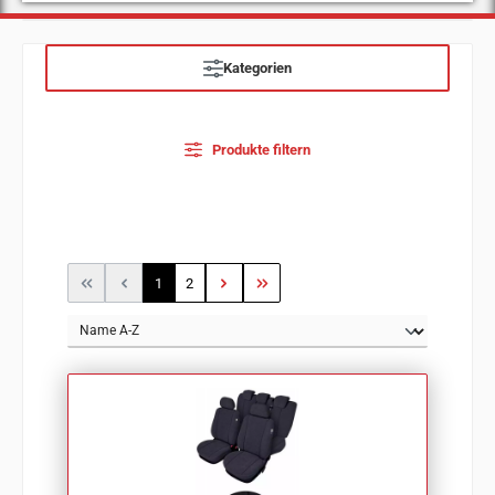
Kategorien
Produkte filtern
Seite
Seite
1
2