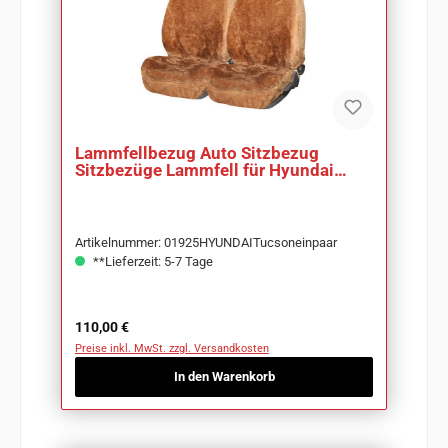
Lammfellbezug Auto Sitzbezug
Sitzbezüge Lammfell für Hyundai
Tucson
Artikelnummer: 01925HYUNDAITucsoneinpaar
**Lieferzeit: 5-7 Tage
Regulärer Preis:
110,00 €
Preise inkl. MwSt. zzgl. Versandkosten
In den Warenkorb