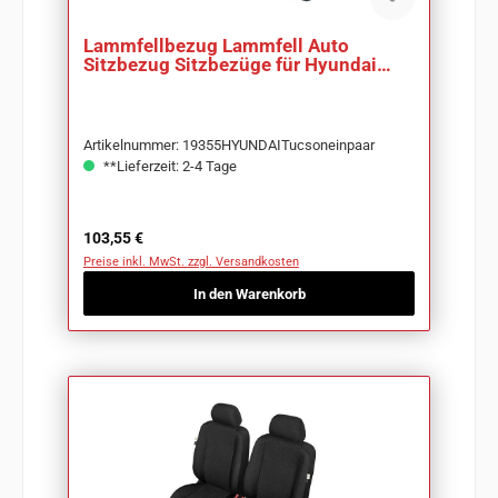
Lammfellbezug Lammfell Auto
Sitzbezug Sitzbezüge für Hyundai
Tucson
Artikelnummer: 19355HYUNDAITucsoneinpaar
**Lieferzeit: 2-4 Tage
Regulärer Preis:
103,55 €
Preise inkl. MwSt. zzgl. Versandkosten
In den Warenkorb