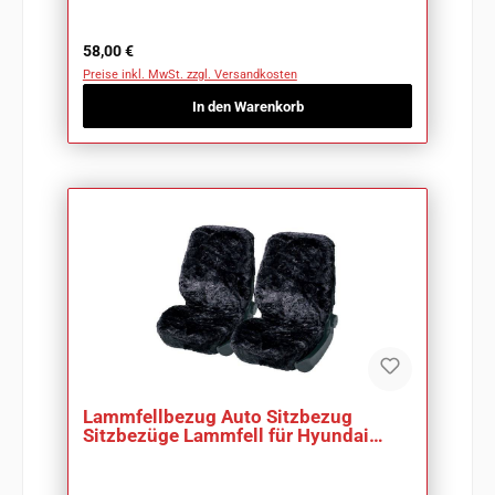
Regulärer Preis:
58,00 €
Preise inkl. MwSt. zzgl. Versandkosten
In den Warenkorb
Lammfellbezug Auto Sitzbezug
Sitzbezüge Lammfell für Hyundai
Tucson