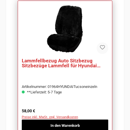
Lammfellbezug Auto Sitzbezug
Sitzbezüge Lammfell für Hyundai
Tucson
Artikelnummer: 01964HYUNDAITucsoneinzeln
**Lieferzeit: 5-7 Tage
Regulärer Preis:
58,00 €
Preise inkl. MwSt. zzgl. Versandkosten
In den Warenkorb