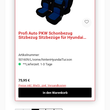
Profi Auto PKW Schonbezug
Sitzbezug Sitzbezüge für Hyundai
Tucson
Artikelnummer:
501609/L/vorne/hintenHyundaiTucson
**Lieferzeit: 1-3 Tage
Regulärer Preis:
75,95 €
Preise inkl. MwSt. zzgl. Versandkosten
In den Warenkorb