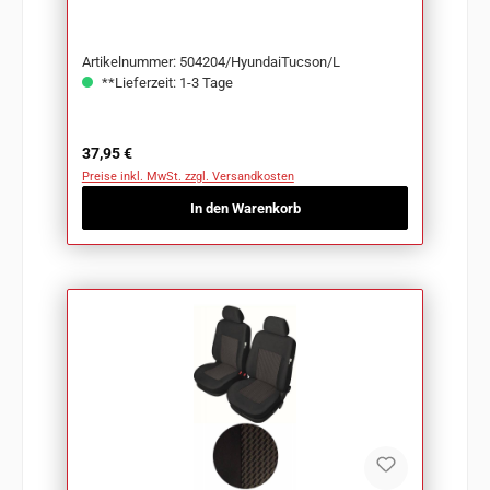
Artikelnummer: 504204/HyundaiTucson/L
**Lieferzeit: 1-3 Tage
Regulärer Preis:
37,95 €
Preise inkl. MwSt. zzgl. Versandkosten
In den Warenkorb