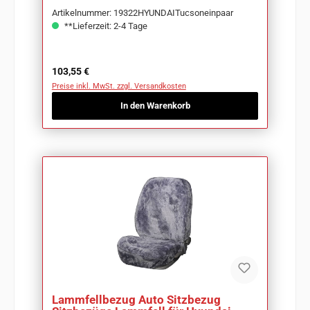
Artikelnummer: 19322HYUNDAITucsoneinpaar
**Lieferzeit: 2-4 Tage
Regulärer Preis:
103,55 €
Preise inkl. MwSt. zzgl. Versandkosten
In den Warenkorb
Lammfellbezug Auto Sitzbezug