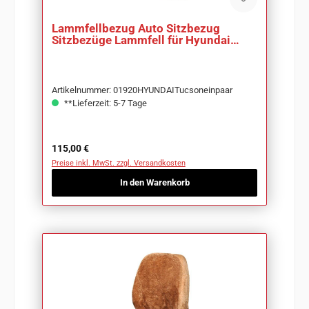
Lammfellbezug Auto Sitzbezug
Sitzbezüge Lammfell für Hyundai
Tucson
Artikelnummer: 01920HYUNDAITucsoneinpaar
**Lieferzeit: 5-7 Tage
Regulärer Preis:
115,00 €
Preise inkl. MwSt. zzgl. Versandkosten
In den Warenkorb