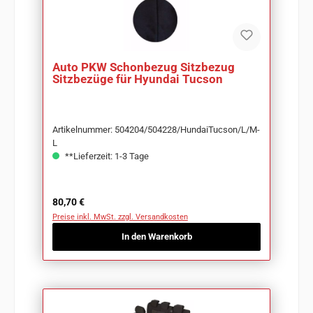
Auto PKW Schonbezug Sitzbezug
Sitzbezüge für Hyundai Tucson
Artikelnummer: 504204/504228/HundaiTucson/L/M-
L
**Lieferzeit: 1-3 Tage
Regulärer Preis:
80,70 €
Preise inkl. MwSt. zzgl. Versandkosten
In den Warenkorb