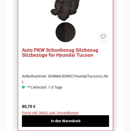
Auto PKW Schonbezug Sitzbezug
Sitzbezüge für Hyundai Tucson
Artikelnummer: 504884/504907/HundaiTucson/L/M-
L
**Lieferzeit: 1-3 Tage
Regulärer Preis:
80,70 €
Preise inkl. MwSt. zzgl. Versandkosten
In den Warenkorb