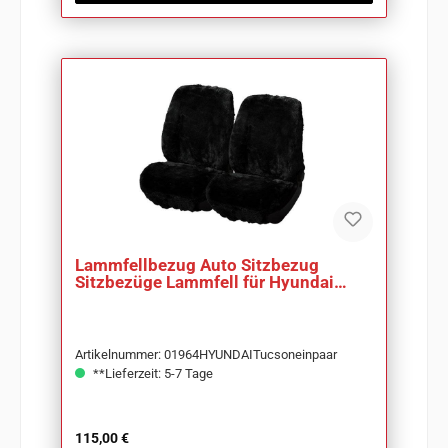
Lammfellbezug Auto Sitzbezug
Sitzbezüge Lammfell für Hyundai
Tucson
Artikelnummer: 01964HYUNDAITucsoneinpaar
**Lieferzeit: 5-7 Tage
Regulärer Preis:
115,00 €