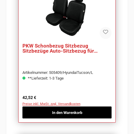
PKW Schonbezug Sitzbezug
Sitzbezüge Auto-Sitzbezug für
Hyundai Tucson
Artikelnummer: 505409/HyundaiTucson/L
**Lieferzeit: 1-3 Tage
Regulärer Preis:
42,52 €
Preise inkl. MwSt. zzgl. Versandkosten
In den Warenkorb