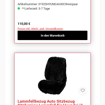
Artikelnummer: 01925HYUNDAIi30CWeinpaar
**Lieferzeit: 5-7 Tage
Regulärer Preis:
110,00 €
Preise inkl. MwSt. zzgl. Versandkosten
In den Warenkorb
Lammfellbezug Auto Sitzbezug