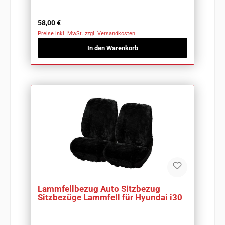
Regulärer Preis:
58,00 €
Preise inkl. MwSt. zzgl. Versandkosten
In den Warenkorb
Lammfellbezug Auto Sitzbezug
Sitzbezüge Lammfell für Hyundai i30