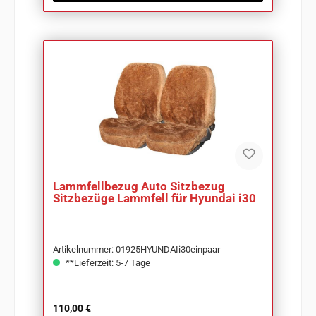
Lammfellbezug Auto Sitzbezug
Sitzbezüge Lammfell für Hyundai i30
Artikelnummer: 01925HYUNDAIi30einpaar
**Lieferzeit: 5-7 Tage
Regulärer Preis:
110,00 €