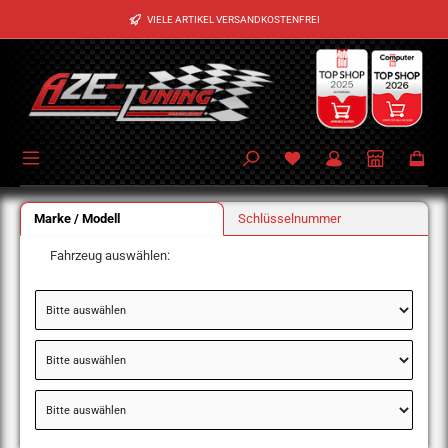
Zum Hauptinhalt springen
VIELE ARTIKEL VERSANDKOSTENFREI
Marke / Modell
Schlüsselnummer
Fahrzeug auswählen: