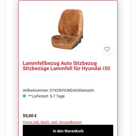
Lammfellbezug Auto Sitzbezug
Sitzbezüge Lammfell für Hyundai i30
Artikelnummer: 01925HYUNDAIi30einzeln
**Lieferzeit: 5-7 Tage
Regulärer Preis:
55,00 €
Preise inkl. MwSt. zzgl. Versandkosten
In den Warenkorb