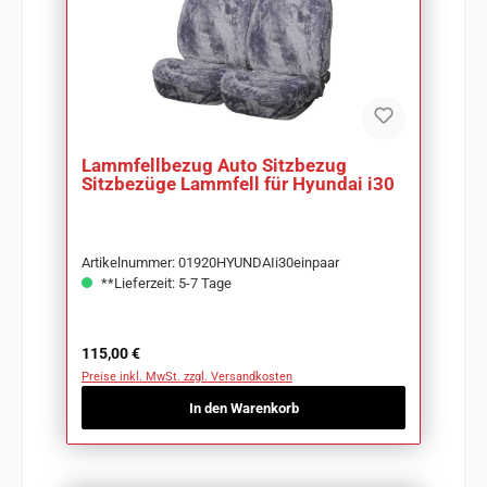
Lammfellbezug Auto Sitzbezug
Sitzbezüge Lammfell für Hyundai i30
Artikelnummer: 01920HYUNDAIi30einpaar
**Lieferzeit: 5-7 Tage
Regulärer Preis:
115,00 €
Preise inkl. MwSt. zzgl. Versandkosten
In den Warenkorb