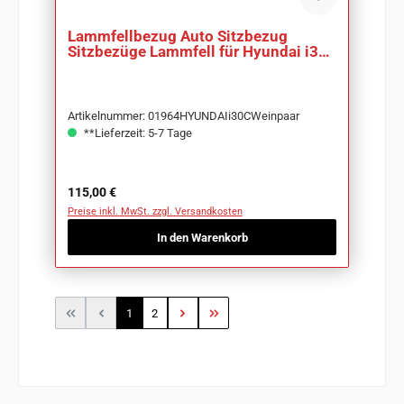
Lammfellbezug Auto Sitzbezug
Sitzbezüge Lammfell für Hyundai i30
CW
Artikelnummer: 01964HYUNDAIi30CWeinpaar
**Lieferzeit: 5-7 Tage
Regulärer Preis:
115,00 €
Preise inkl. MwSt. zzgl. Versandkosten
In den Warenkorb
Seite
Seite
1
2