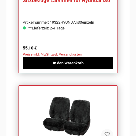
Sitzbezüge Lammfell für Hyundai i30
Artikelnummer: 19322HYUNDAIi30einzeln
**Lieferzeit: 2-4 Tage
Regulärer Preis:
55,10 €
Preise inkl. MwSt. zzgl. Versandkosten
In den Warenkorb