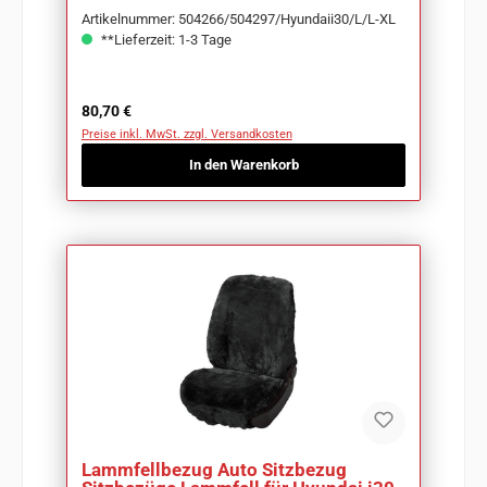
Artikelnummer: 504266/504297/Hyundaii30/L/L-XL
**Lieferzeit: 1-3 Tage
Regulärer Preis:
80,70 €
Preise inkl. MwSt. zzgl. Versandkosten
In den Warenkorb
Lammfellbezug Auto Sitzbezug