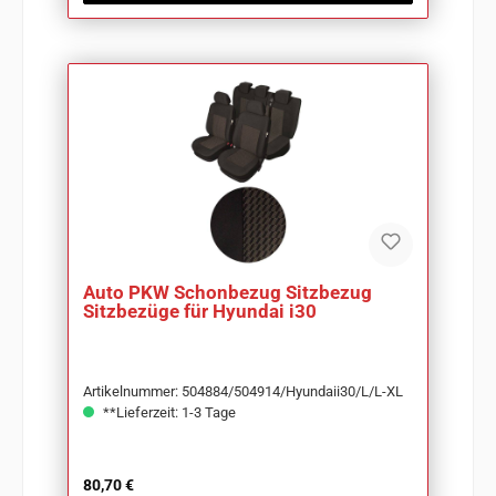
Auto PKW Schonbezug Sitzbezug
Sitzbezüge für Hyundai i30
Artikelnummer: 504884/504914/Hyundaii30/L/L-XL
**Lieferzeit: 1-3 Tage
Regulärer Preis:
80,70 €