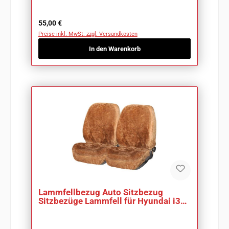
Regulärer Preis:
55,00 €
Preise inkl. MwSt. zzgl. Versandkosten
In den Warenkorb
Lammfellbezug Auto Sitzbezug
Sitzbezüge Lammfell für Hyundai i30
CW