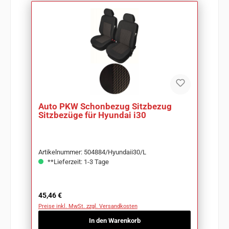
Auto PKW Schonbezug Sitzbezug
Sitzbezüge für Hyundai i30
Artikelnummer: 504884/Hyundaii30/L
**Lieferzeit: 1-3 Tage
Regulärer Preis:
45,46 €
Preise inkl. MwSt. zzgl. Versandkosten
In den Warenkorb