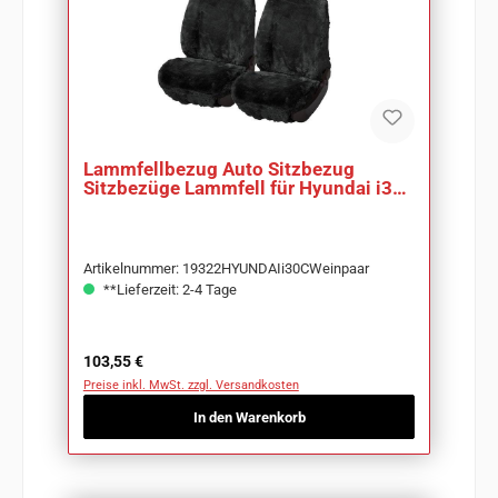
Lammfellbezug Auto Sitzbezug
Sitzbezüge Lammfell für Hyundai i30
CW
Artikelnummer: 19322HYUNDAIi30CWeinpaar
**Lieferzeit: 2-4 Tage
Regulärer Preis:
103,55 €
Preise inkl. MwSt. zzgl. Versandkosten
In den Warenkorb