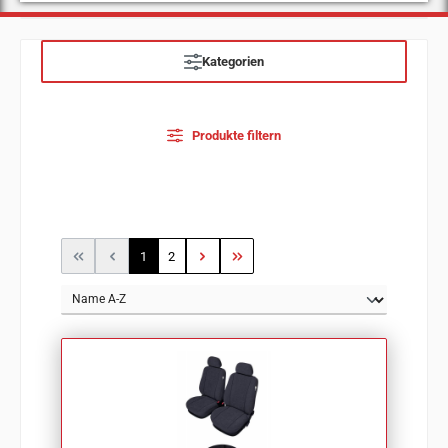
Kategorien
Produkte filtern
Seite
Seite
1
2