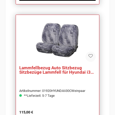
Lammfellbezug Auto Sitzbezug
Sitzbezüge Lammfell für Hyundai i30
CW
Artikelnummer: 01920HYUNDAIi30CWeinpaar
**Lieferzeit: 5-7 Tage
Regulärer Preis:
115,00 €