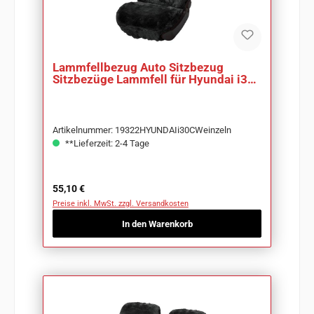
Lammfellbezug Auto Sitzbezug
Sitzbezüge Lammfell für Hyundai i30
CW
Artikelnummer: 19322HYUNDAIi30CWeinzeln
**Lieferzeit: 2-4 Tage
Regulärer Preis:
55,10 €
Preise inkl. MwSt. zzgl. Versandkosten
In den Warenkorb