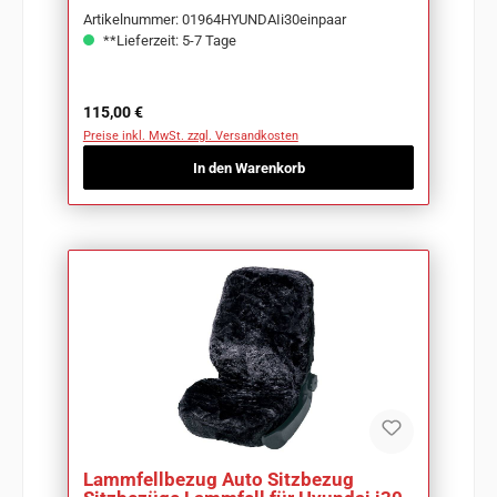
Artikelnummer: 01964HYUNDAIi30einpaar
**Lieferzeit: 5-7 Tage
Regulärer Preis:
115,00 €
Preise inkl. MwSt. zzgl. Versandkosten
In den Warenkorb
Lammfellbezug Auto Sitzbezug