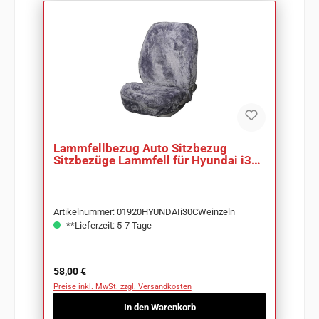
Lammfellbezug Auto Sitzbezug
Sitzbezüge Lammfell für Hyundai i30
CW
Artikelnummer: 01920HYUNDAIi30CWeinzeln
**Lieferzeit: 5-7 Tage
Regulärer Preis:
58,00 €
Preise inkl. MwSt. zzgl. Versandkosten
In den Warenkorb