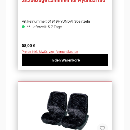
Sitzbezüge Lammfell für Hyundai i30
Artikelnummer: 01919HYUNDAIi30einzeln
**Lieferzeit: 5-7 Tage
Regulärer Preis:
58,00 €
Preise inkl. MwSt. zzgl. Versandkosten
In den Warenkorb