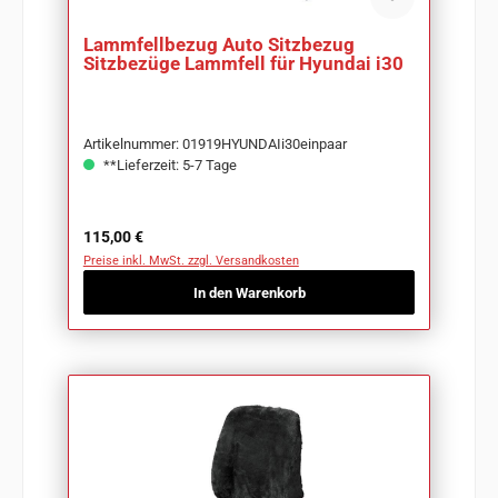
Lammfellbezug Auto Sitzbezug
Sitzbezüge Lammfell für Hyundai i30
Artikelnummer: 01919HYUNDAIi30einpaar
**Lieferzeit: 5-7 Tage
Regulärer Preis:
115,00 €
Preise inkl. MwSt. zzgl. Versandkosten
In den Warenkorb