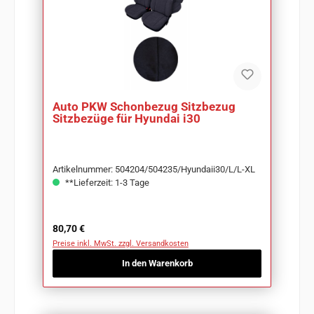
Auto PKW Schonbezug Sitzbezug
Sitzbezüge für Hyundai i30
Artikelnummer: 504204/504235/Hyundaii30/L/L-XL
**Lieferzeit: 1-3 Tage
Regulärer Preis:
80,70 €
Preise inkl. MwSt. zzgl. Versandkosten
In den Warenkorb