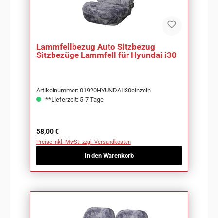
Lammfellbezug Auto Sitzbezug
Sitzbezüge Lammfell für Hyundai i30
Artikelnummer: 01920HYUNDAIi30einzeln
**Lieferzeit: 5-7 Tage
Regulärer Preis:
58,00 €
Preise inkl. MwSt. zzgl. Versandkosten
In den Warenkorb