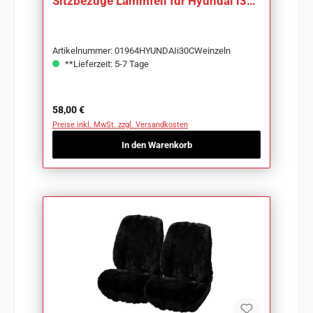
Sitzbezüge Lammfell für Hyundai i30
CW
Artikelnummer: 01964HYUNDAIi30CWeinzeln
**Lieferzeit: 5-7 Tage
Regulärer Preis:
58,00 €
Preise inkl. MwSt. zzgl. Versandkosten
In den Warenkorb