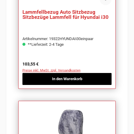
Lammfellbezug Auto Sitzbezug
Sitzbezüge Lammfell für Hyundai i30
Artikelnummer: 19322HYUNDAIi30einpaar
**Lieferzeit: 2-4 Tage
Regulärer Preis:
103,55 €
Preise inkl. MwSt. zzgl. Versandkosten
In den Warenkorb