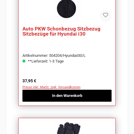
Auto PKW Schonbezug Sitzbezug
Sitzbezüge für Hyundai i30
Artikelnummer: 504204/Hyundaii30/L
**Lieferzeit: 1-3 Tage
Regulärer Preis:
37,95 €
Preise inkl. MwSt. zzgl. Versandkosten
In den Warenkorb