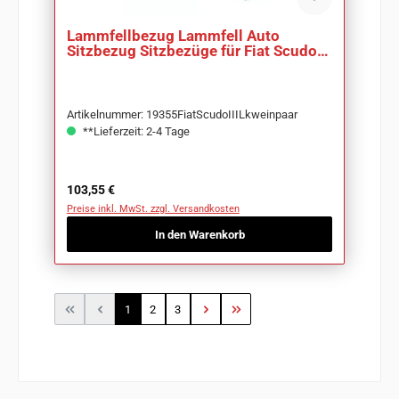
Lammfellbezug Lammfell Auto
Sitzbezug Sitzbezüge für Fiat Scudo
III Lkw
Artikelnummer: 19355FiatScudoIIILkweinpaar
**Lieferzeit: 2-4 Tage
Regulärer Preis:
103,55 €
Preise inkl. MwSt. zzgl. Versandkosten
In den Warenkorb
Seite
Seite
Seite
1
2
3