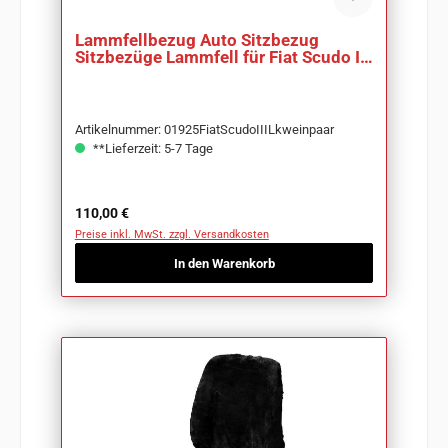
Lammfellbezug Auto Sitzbezug
Sitzbezüge Lammfell für Fiat Scudo III
Lkw
Artikelnummer: 01925FiatScudoIIILkweinpaar
**Lieferzeit: 5-7 Tage
Regulärer Preis:
110,00 €
Preise inkl. MwSt. zzgl. Versandkosten
In den Warenkorb