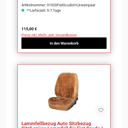
Artikelnummer: 01920FiatScudoIIILkweinpaar
**Lieferzeit: 5-7 Tage
Regulärer Preis:
115,00 €
Preise inkl. MwSt. zzgl. Versandkosten
In den Warenkorb
Lammfellbezug Auto Sitzbezug