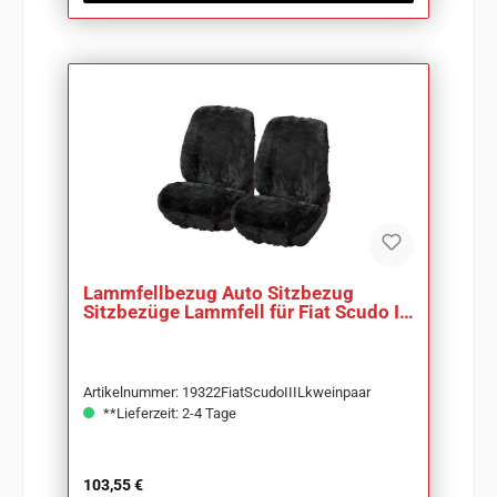
Lammfellbezug Auto Sitzbezug
Sitzbezüge Lammfell für Fiat Scudo III
Lkw
Artikelnummer: 19322FiatScudoIIILkweinpaar
**Lieferzeit: 2-4 Tage
Regulärer Preis:
103,55 €