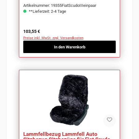
Artikelnummer: 19355FiatScudoIIIeinpaar
**Lieferzeit: 2-4 Tage
Regulärer Preis:
103,55 €
Preise inkl. MwSt. zzgl. Versandkosten
In den Warenkorb
Lammfellbezug Lammfell Auto