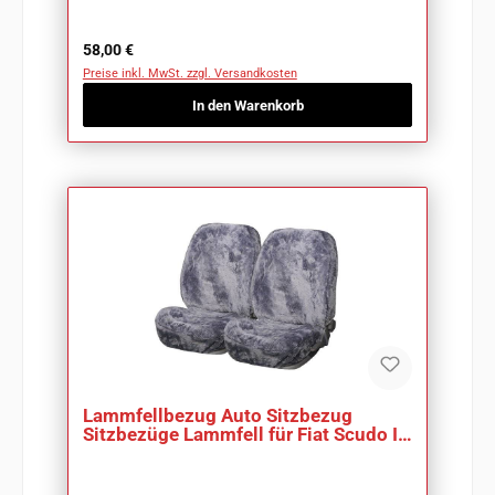
Regulärer Preis:
58,00 €
Preise inkl. MwSt. zzgl. Versandkosten
In den Warenkorb
Lammfellbezug Auto Sitzbezug
Sitzbezüge Lammfell für Fiat Scudo III
Lkw