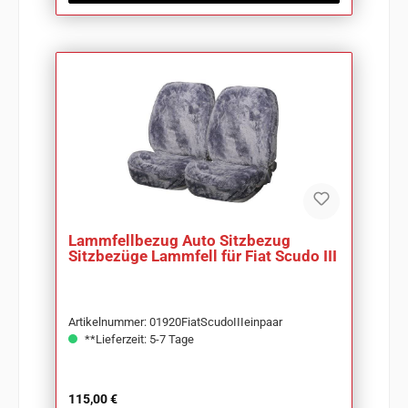
Lammfellbezug Auto Sitzbezug
Sitzbezüge Lammfell für Fiat Scudo III
Artikelnummer: 01920FiatScudoIIIeinpaar
**Lieferzeit: 5-7 Tage
Regulärer Preis:
115,00 €