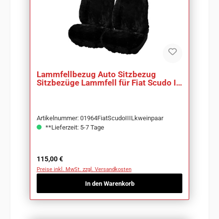
Lammfellbezug Auto Sitzbezug
Sitzbezüge Lammfell für Fiat Scudo III
Lkw
Artikelnummer: 01964FiatScudoIIILkweinpaar
**Lieferzeit: 5-7 Tage
Regulärer Preis:
115,00 €
Preise inkl. MwSt. zzgl. Versandkosten
In den Warenkorb