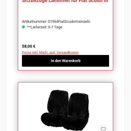
Sitzbezüge Lammfell für Fiat Scudo III
Artikelnummer: 01964FiatScudoIIIeinzeln
**Lieferzeit: 5-7 Tage
Regulärer Preis:
58,00 €
Preise inkl. MwSt. zzgl. Versandkosten
In den Warenkorb