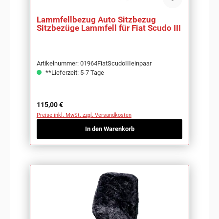
Lammfellbezug Auto Sitzbezug
Sitzbezüge Lammfell für Fiat Scudo III
Artikelnummer: 01964FiatScudoIIIeinpaar
**Lieferzeit: 5-7 Tage
Regulärer Preis:
115,00 €
Preise inkl. MwSt. zzgl. Versandkosten
In den Warenkorb