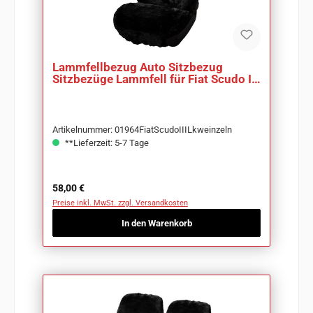
Lammfellbezug Auto Sitzbezug
Sitzbezüge Lammfell für Fiat Scudo III
Lkw
Artikelnummer: 01964FiatScudoIIILkweinzeln
**Lieferzeit: 5-7 Tage
Regulärer Preis:
58,00 €
Preise inkl. MwSt. zzgl. Versandkosten
In den Warenkorb