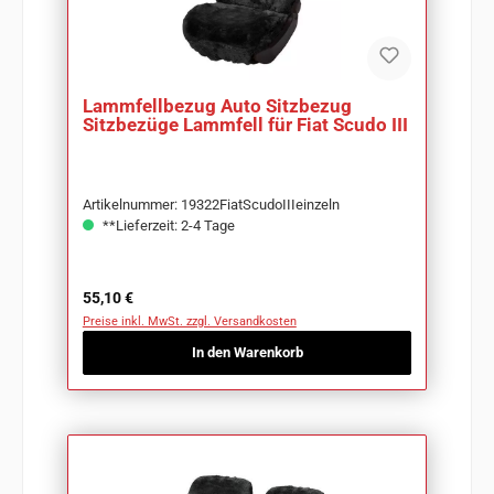
Lammfellbezug Auto Sitzbezug
Sitzbezüge Lammfell für Fiat Scudo III
Artikelnummer: 19322FiatScudoIIIeinzeln
**Lieferzeit: 2-4 Tage
Regulärer Preis:
55,10 €
Preise inkl. MwSt. zzgl. Versandkosten
In den Warenkorb