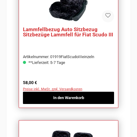
Lammfellbezug Auto Sitzbezug
Sitzbezüge Lammfell für Fiat Scudo III
Artikelnummer: 01919FiatScudoIIIeinzeln
**Lieferzeit: 5-7 Tage
Regulärer Preis:
58,00 €
Preise inkl. MwSt. zzgl. Versandkosten
In den Warenkorb