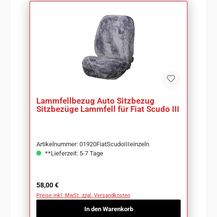
Lammfellbezug Auto Sitzbezug
Sitzbezüge Lammfell für Fiat Scudo III
Artikelnummer: 01920FiatScudoIIIeinzeln
**Lieferzeit: 5-7 Tage
Regulärer Preis:
58,00 €
Preise inkl. MwSt. zzgl. Versandkosten
In den Warenkorb