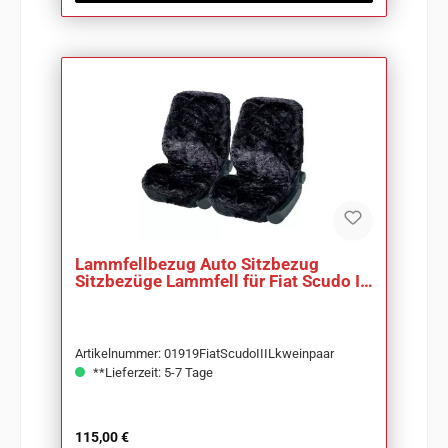
Lammfellbezug Auto Sitzbezug
Sitzbezüge Lammfell für Fiat Scudo III
Lkw
Artikelnummer: 01919FiatScudoIIILkweinpaar
**Lieferzeit: 5-7 Tage
Regulärer Preis:
115,00 €