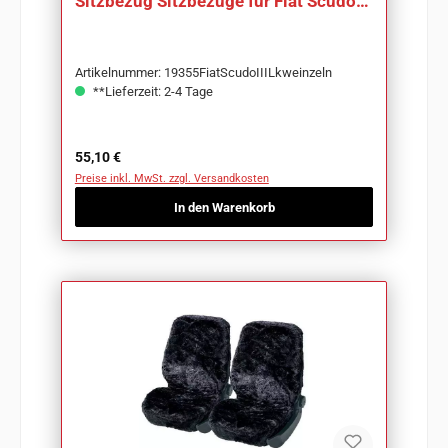
Sitzbezug Sitzbezüge für Fiat Scudo
III Lkw
Artikelnummer: 19355FiatScudoIIILkweinzeln
**Lieferzeit: 2-4 Tage
Regulärer Preis:
55,10 €
Preise inkl. MwSt. zzgl. Versandkosten
In den Warenkorb