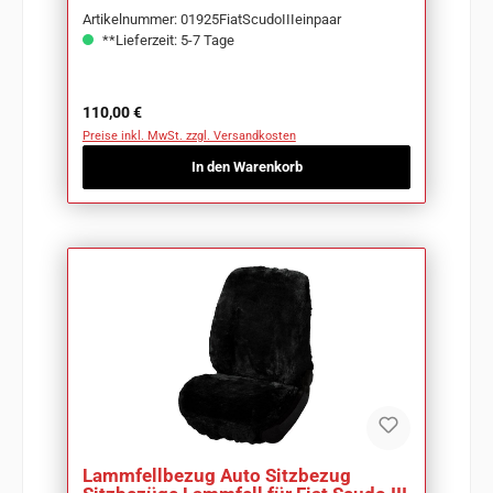
Artikelnummer: 01925FiatScudoIIIeinpaar
**Lieferzeit: 5-7 Tage
Regulärer Preis:
110,00 €
Preise inkl. MwSt. zzgl. Versandkosten
In den Warenkorb
Lammfellbezug Auto Sitzbezug