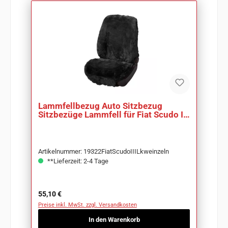
Lammfellbezug Auto Sitzbezug
Sitzbezüge Lammfell für Fiat Scudo III
Lkw
Artikelnummer: 19322FiatScudoIIILkweinzeln
**Lieferzeit: 2-4 Tage
Regulärer Preis:
55,10 €
Preise inkl. MwSt. zzgl. Versandkosten
In den Warenkorb