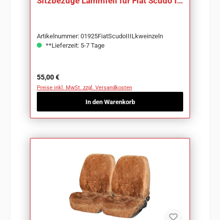
Sitzbezüge Lammfell für Fiat Scudo III
Lkw
Artikelnummer: 01925FiatScudoIIILkweinzeln
**Lieferzeit: 5-7 Tage
Regulärer Preis:
55,00 €
Preise inkl. MwSt. zzgl. Versandkosten
In den Warenkorb