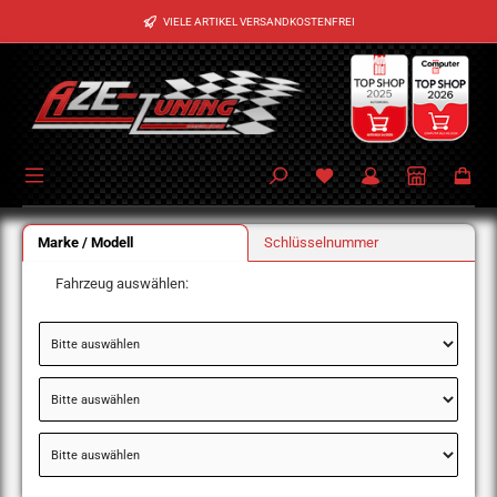
Zum Hauptinhalt springen
VIELE ARTIKEL VERSANDKOSTENFREI
Marke / Modell
Schlüsselnummer
Fahrzeug auswählen: