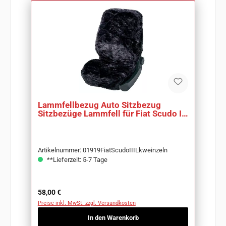
Lammfellbezug Auto Sitzbezug
Sitzbezüge Lammfell für Fiat Scudo III
Lkw
Artikelnummer: 01919FiatScudoIIILkweinzeln
**Lieferzeit: 5-7 Tage
Regulärer Preis:
58,00 €
Preise inkl. MwSt. zzgl. Versandkosten
In den Warenkorb