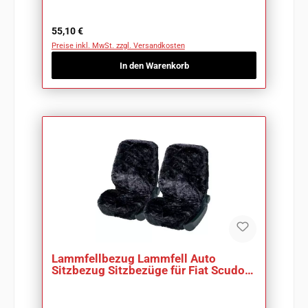
Regulärer Preis:
55,10 €
Preise inkl. MwSt. zzgl. Versandkosten
In den Warenkorb
Lammfellbezug Lammfell Auto
Sitzbezug Sitzbezüge für Fiat Scudo
III