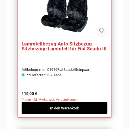
Lammfellbezug Auto Sitzbezug
Sitzbezüge Lammfell für Fiat Scudo III
Artikelnummer: 01919FiatScudoIIIeinpaar
**Lieferzeit: 5-7 Tage
Regulärer Preis:
115,00 €
Preise inkl. MwSt. zzgl. Versandkosten
In den Warenkorb