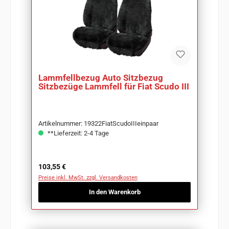
Lammfellbezug Auto Sitzbezug
Sitzbezüge Lammfell für Fiat Scudo III
Artikelnummer: 19322FiatScudoIIIeinpaar
**Lieferzeit: 2-4 Tage
Regulärer Preis:
103,55 €
Preise inkl. MwSt. zzgl. Versandkosten
In den Warenkorb