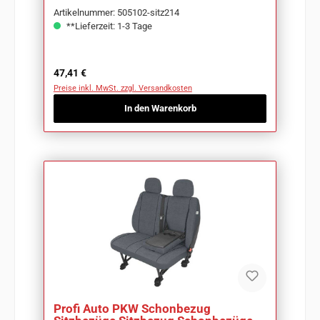
Artikelnummer: 505102-sitz214
**Lieferzeit: 1-3 Tage
Regulärer Preis:
47,41 €
Preise inkl. MwSt. zzgl. Versandkosten
In den Warenkorb
Profi Auto PKW Schonbezug