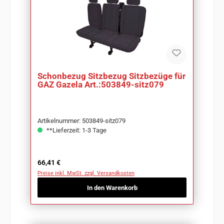
Schonbezug Sitzbezug Sitzbezüge für
GAZ Gazela Art.:503849-sitz079
Artikelnummer: 503849-sitz079
**Lieferzeit: 1-3 Tage
Regulärer Preis:
66,41 €
Preise inkl. MwSt. zzgl. Versandkosten
In den Warenkorb