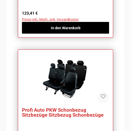
Regulärer Preis:
123,41 €
Preise inkl. MwSt. zzgl. Versandkosten
In den Warenkorb
Profi Auto PKW Schonbezug
Sitzbezüge Sitzbezug Schonbezüge