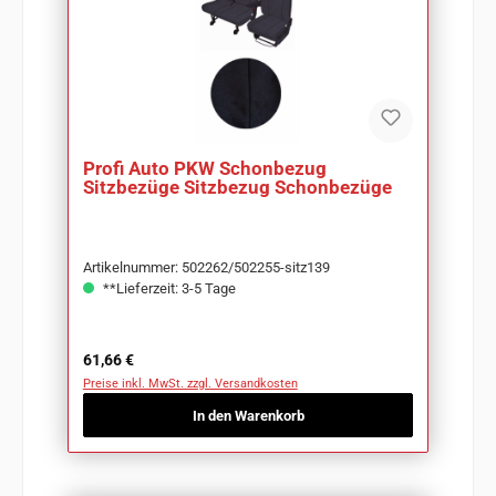
Profi Auto PKW Schonbezug
Sitzbezüge Sitzbezug Schonbezüge
Artikelnummer: 502262/502255-sitz139
**Lieferzeit: 3-5 Tage
Regulärer Preis:
61,66 €
Preise inkl. MwSt. zzgl. Versandkosten
In den Warenkorb