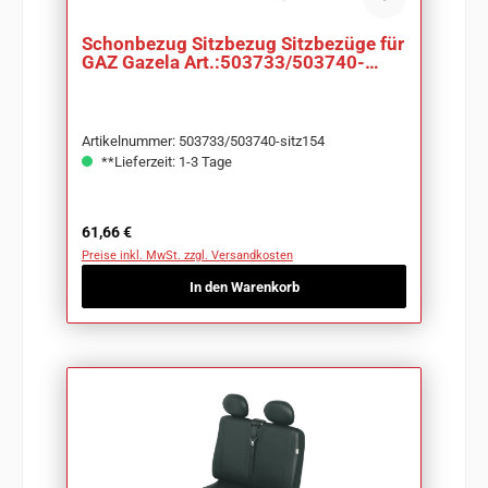
Schonbezug Sitzbezug Sitzbezüge für
GAZ Gazela Art.:503733/503740-
sitz154
Artikelnummer: 503733/503740-sitz154
**Lieferzeit: 1-3 Tage
Regulärer Preis:
61,66 €
Preise inkl. MwSt. zzgl. Versandkosten
In den Warenkorb