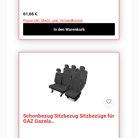
Regulärer Preis:
61,66 €
Preise inkl. MwSt. zzgl. Versandkosten
In den Warenkorb
Schonbezug Sitzbezug Sitzbezüge für
GAZ Gazela
Art.:504372/504389/505133-sitz398