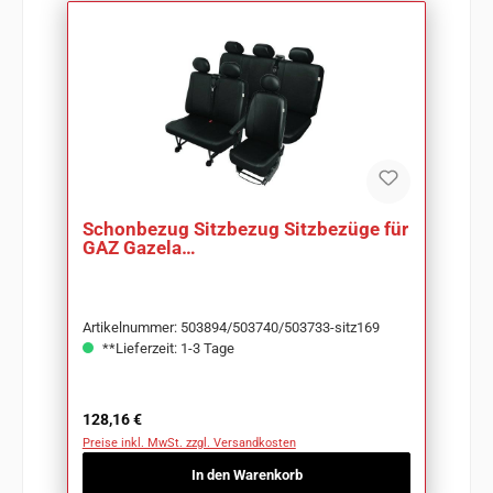
Schonbezug Sitzbezug Sitzbezüge für
GAZ Gazela
Art.:503894/503740/503733-sitz169
Artikelnummer: 503894/503740/503733-sitz169
**Lieferzeit: 1-3 Tage
Regulärer Preis:
128,16 €
Preise inkl. MwSt. zzgl. Versandkosten
In den Warenkorb