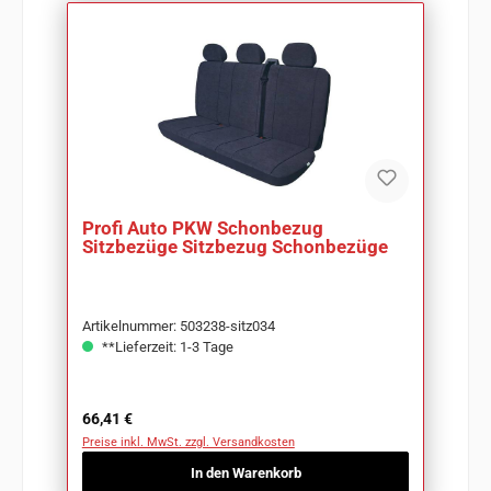
Profi Auto PKW Schonbezug
Sitzbezüge Sitzbezug Schonbezüge
Artikelnummer: 503238-sitz034
**Lieferzeit: 1-3 Tage
Regulärer Preis:
66,41 €
Preise inkl. MwSt. zzgl. Versandkosten
In den Warenkorb