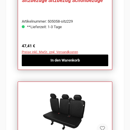
Sitzbezüge Sitzbezug Schonbezüge
Artikelnummer: 505058-sitz229
**Lieferzeit: 1-3 Tage
Regulärer Preis:
47,41 €
Preise inkl. MwSt. zzgl. Versandkosten
In den Warenkorb