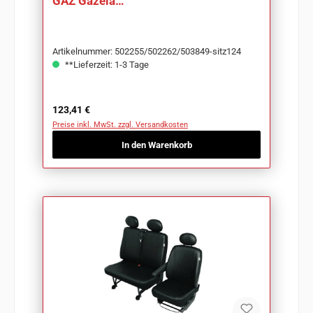
GAZ Gazela
Art.:502255/502262/503849-sitz124
Artikelnummer: 502255/502262/503849-sitz124
**Lieferzeit: 1-3 Tage
Regulärer Preis:
123,41 €
Preise inkl. MwSt. zzgl. Versandkosten
In den Warenkorb