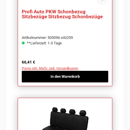
Profi Auto PKW Schonbezug
Sitzbezüge Sitzbezug Schonbezüge
Artikelnummer: 505096-sitz259
**Lieferzeit: 1-3 Tage
Regulärer Preis:
66,41 €
Preise inkl. MwSt. zzgl. Versandkosten
In den Warenkorb