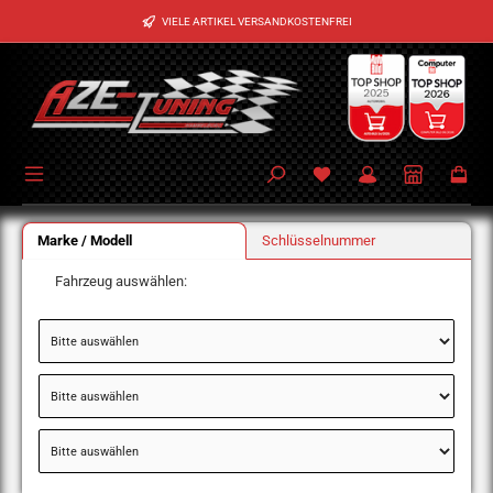
Zum Hauptinhalt springen
VIELE ARTIKEL VERSANDKOSTENFREI
Marke / Modell
Schlüsselnummer
Fahrzeug auswählen: