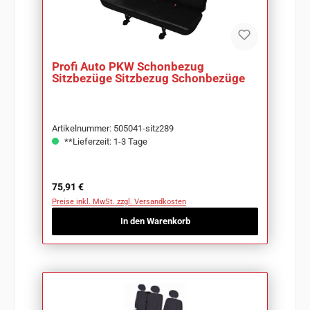
Profi Auto PKW Schonbezug
Sitzbezüge Sitzbezug Schonbezüge
Artikelnummer: 505041-sitz289
**Lieferzeit: 1-3 Tage
Regulärer Preis:
75,91 €
Preise inkl. MwSt. zzgl. Versandkosten
In den Warenkorb