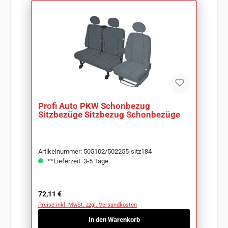
Profi Auto PKW Schonbezug
Sitzbezüge Sitzbezug Schonbezüge
Artikelnummer: 505102/502255-sitz184
**Lieferzeit: 3-5 Tage
Regulärer Preis:
72,11 €
Preise inkl. MwSt. zzgl. Versandkosten
In den Warenkorb