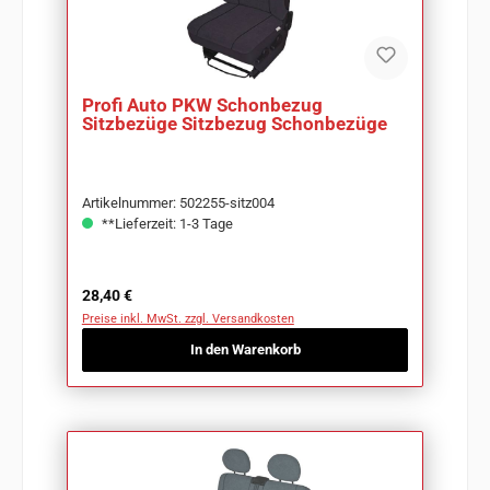
Profi Auto PKW Schonbezug
Sitzbezüge Sitzbezug Schonbezüge
Artikelnummer: 502255-sitz004
**Lieferzeit: 1-3 Tage
Regulärer Preis:
28,40 €
Preise inkl. MwSt. zzgl. Versandkosten
In den Warenkorb