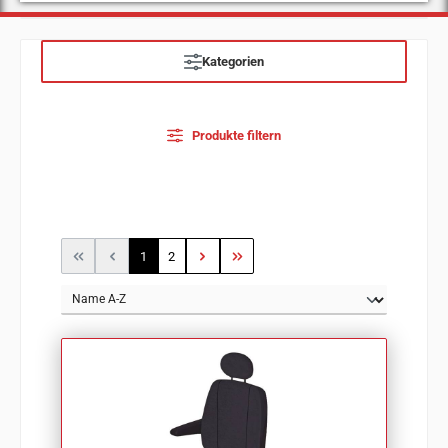
Kategorien
Produkte filtern
Seite
Seite
1
2