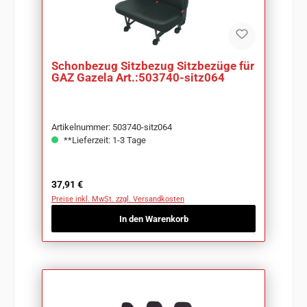
Schonbezug Sitzbezug Sitzbezüge für
GAZ Gazela Art.:503740-sitz064
Artikelnummer: 503740-sitz064
**Lieferzeit: 1-3 Tage
Regulärer Preis:
37,91 €
Preise inkl. MwSt. zzgl. Versandkosten
In den Warenkorb