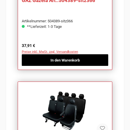
GAZ Gazela Art.:504389-sitz366
Artikelnummer: 504389-sitz366
**Lieferzeit: 1-3 Tage
Regulärer Preis:
37,91 €
Preise inkl. MwSt. zzgl. Versandkosten
In den Warenkorb