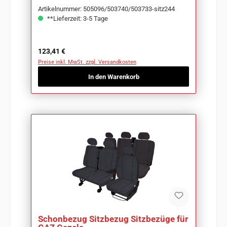
Artikelnummer: 505096/503740/503733-sitz244
**Lieferzeit: 3-5 Tage
Regulärer Preis:
123,41 €
Preise inkl. MwSt. zzgl. Versandkosten
In den Warenkorb
Schonbezug Sitzbezug Sitzbezüge für