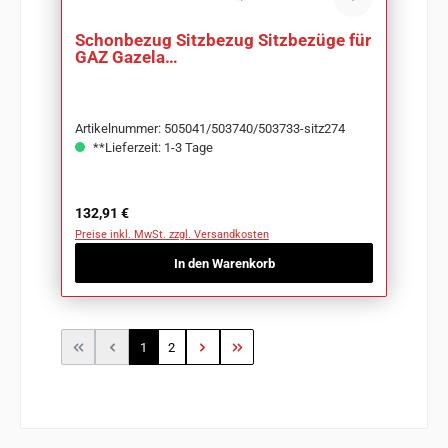
Schonbezug Sitzbezug Sitzbezüge für
GAZ Gazela
Art.:505041/503740/503733-sitz274
Artikelnummer: 505041/503740/503733-sitz274
**Lieferzeit: 1-3 Tage
Regulärer Preis:
132,91 €
Preise inkl. MwSt. zzgl. Versandkosten
In den Warenkorb
Seite
Seite
1
2