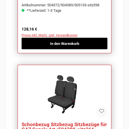
Artikelnummer: 504372/504389/505133-sitz398
**Lieferzeit: 1-3 Tage
Regulärer Preis:
128,16 €
Preise inkl. MwSt. zzgl. Versandkosten
In den Warenkorb
Schonbezug Sitzbezug Sitzbezüge für