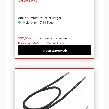
V4891N-8
Artikelnummer: V4891N-8-vigor
**Lieferzeit: 7-10 Tage
Verkaufspreis:
Regulärer Preis:
132,56 €
152,32 €
UVP (12.97% gespart)
Preise inkl. MwSt. zzgl. Versandkosten
In den Warenkorb