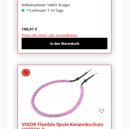
Artikelnummer: V4891-8-vigor
**Lieferzeit: 7-10 Tage
Regulärer Preis:
166,91 €
Preise inkl. MwSt. zzgl. Versandkosten
In den Warenkorb
Rabatt
%
VIGOR Flexible Spule Keramikschutz