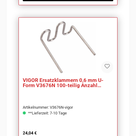
VIGOR Ersatzklammern 0,6 mm U-
Form V3676N 100-teilig Anzahl
Werkzeuge: 100
Artikelnummer: V3676N-vigor
**Lieferzeit: 7-10 Tage
Regulärer Preis:
24,04 €