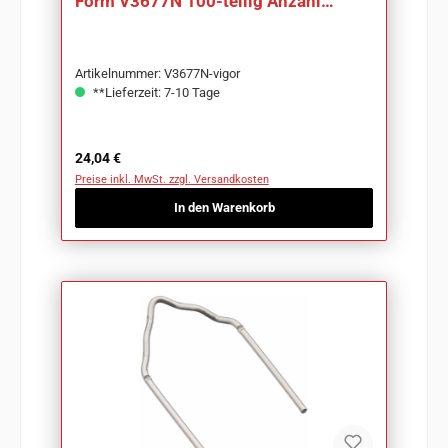
Form V3677N 100-teilig Anzahl
Werkzeuge: 100
Artikelnummer: V3677N-vigor
**Lieferzeit: 7-10 Tage
Regulärer Preis:
24,04 €
Preise inkl. MwSt. zzgl. Versandkosten
In den Warenkorb