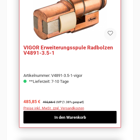
VIGOR Erweiterungsspule Radbolzen
V4891-3.5-1
Artikelnummer: V4891-3.5-1-vigor
**Lieferzeit: 7-10 Tage
Verkaufspreis:
Regulärer Preis:
485,85 €
492,66 €
UVP (1.38% gespart)
Preise inkl. MwSt. zzgl. Versandkosten
In den Warenkorb