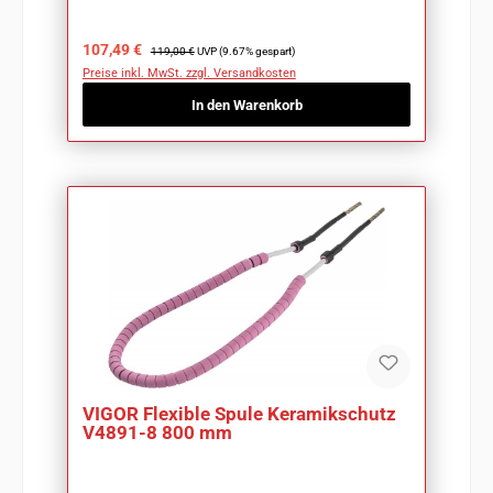
Verkaufspreis:
Regulärer Preis:
107,49 €
119,00 €
UVP (9.67% gespart)
Preise inkl. MwSt. zzgl. Versandkosten
In den Warenkorb
VIGOR Flexible Spule Keramikschutz
V4891-8 800 mm