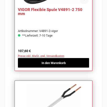
VIGOR Flexible Spule V4891-2 750
mm
Artikelnummer: V4891-2-vigor
**Lieferzeit: 7-10 Tage
Regulärer Preis:
107,60 €
Preise inkl. MwSt. zzgl. Versandkosten
In den Warenkorb