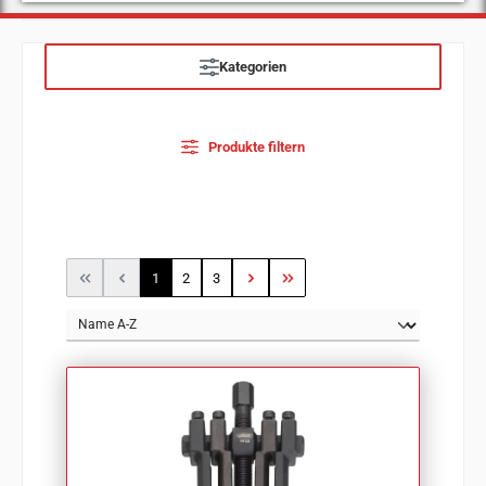
Kategorien
Produkte filtern
Seite
Seite
Seite
1
2
3