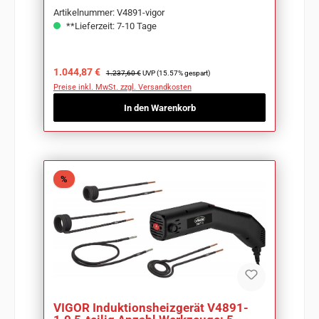
Artikelnummer: V4891-vigor
**Lieferzeit: 7-10 Tage
Verkaufspreis:
Regulärer Preis:
1.044,87 €
1.237,60 €
UVP (15.57% gespart)
Preise inkl. MwSt. zzgl. Versandkosten
In den Warenkorb
Rabatt
%
VIGOR Induktionsheizgerät V4891-