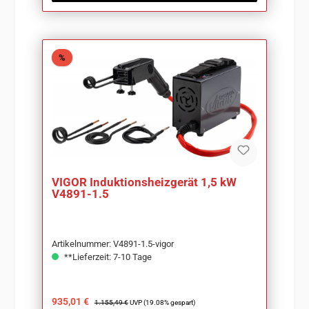
Rabatt
%
VIGOR Induktionsheizgerät 1,5 kW
V4891-1.5
Artikelnummer: V4891-1.5-vigor
**Lieferzeit: 7-10 Tage
Verkaufspreis:
Regulärer Preis:
935,01 €
1.155,49 €
UVP (19.08% gespart)