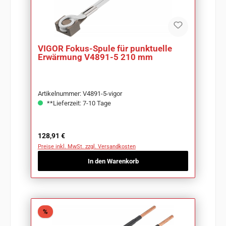
VIGOR Fokus-Spule für punktuelle
Erwärmung V4891-5 210 mm
Artikelnummer: V4891-5-vigor
**Lieferzeit: 7-10 Tage
Regulärer Preis:
128,91 €
Preise inkl. MwSt. zzgl. Versandkosten
In den Warenkorb
Rabatt
%