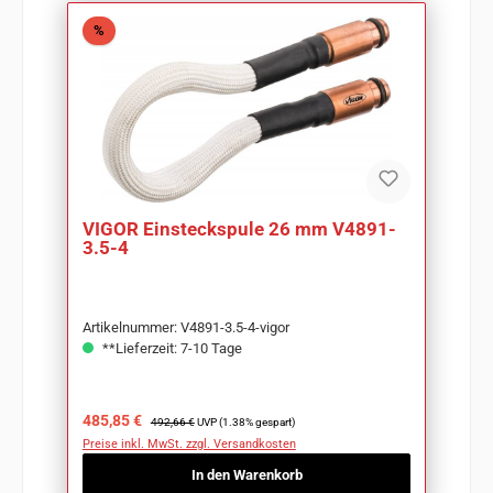
Rabatt
%
VIGOR Einsteckspule 26 mm V4891-
3.5-4
Artikelnummer: V4891-3.5-4-vigor
**Lieferzeit: 7-10 Tage
Verkaufspreis:
Regulärer Preis:
485,85 €
492,66 €
UVP (1.38% gespart)
Preise inkl. MwSt. zzgl. Versandkosten
In den Warenkorb