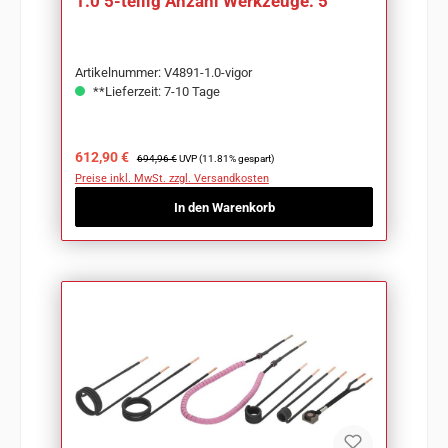
1.0 5-teilig Anzahl Werkzeuge: 5
Artikelnummer: V4891-1.0-vigor
**Lieferzeit: 7-10 Tage
Verkaufspreis:
Regulärer Preis:
612,90 €
694,96 €
UVP (11.81% gespart)
Preise inkl. MwSt. zzgl. Versandkosten
In den Warenkorb