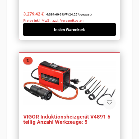
Verkaufspreis:
Regulärer Preis:
3.279,42 €
4.331,60 €
UVP (24.29% gespart)
Preise inkl. MwSt. zzgl. Versandkosten
In den Warenkorb
Rabatt
%
VIGOR Induktionsheizgerät V4891 5-
teilig Anzahl Werkzeuge: 5