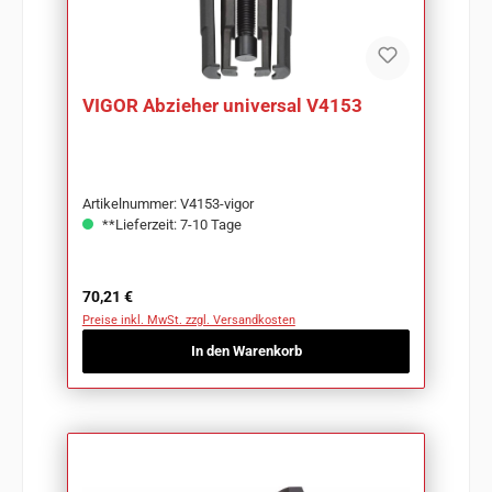
VIGOR Abzieher universal V4153
Artikelnummer: V4153-vigor
**Lieferzeit: 7-10 Tage
Regulärer Preis:
70,21 €
Preise inkl. MwSt. zzgl. Versandkosten
In den Warenkorb