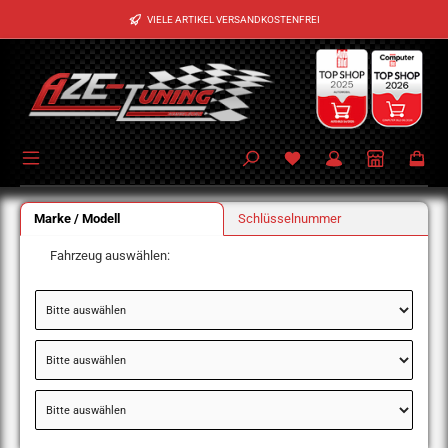
Zum Hauptinhalt springen
VIELE ARTIKEL VERSANDKOSTENFREI
Marke / Modell
Schlüsselnummer
Fahrzeug auswählen: