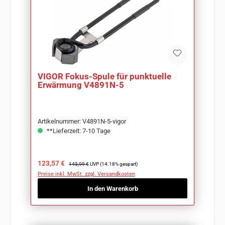
VIGOR Fokus-Spule für punktuelle
Erwärmung V4891N-5
Artikelnummer: V4891N-5-vigor
**Lieferzeit: 7-10 Tage
Verkaufspreis:
Regulärer Preis:
123,57 €
143,99 €
UVP (14.18% gespart)
Preise inkl. MwSt. zzgl. Versandkosten
In den Warenkorb