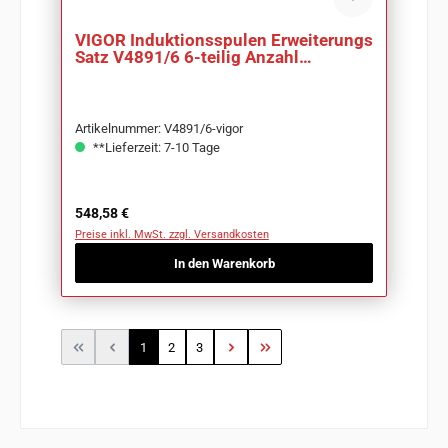
VIGOR Induktionsspulen Erweiterungs
Satz V4891/6 6-teilig Anzahl
Werkzeuge: 6
Artikelnummer: V4891/6-vigor
**Lieferzeit: 7-10 Tage
Regulärer Preis:
548,58 €
Preise inkl. MwSt. zzgl. Versandkosten
In den Warenkorb
Seite
Seite
Seite
1
2
3