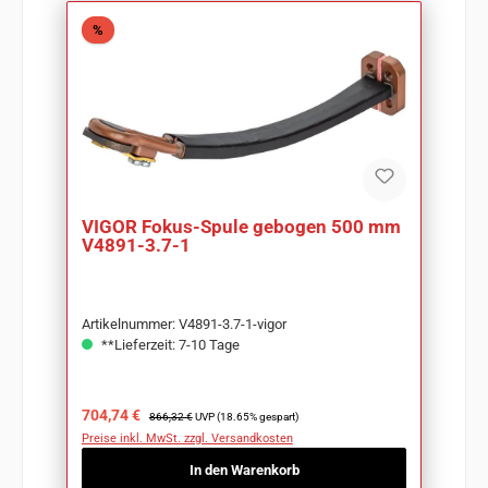
Rabatt
%
VIGOR Fokus-Spule gebogen 500 mm
V4891-3.7-1
Artikelnummer: V4891-3.7-1-vigor
**Lieferzeit: 7-10 Tage
Verkaufspreis:
Regulärer Preis:
704,74 €
866,32 €
UVP (18.65% gespart)
Preise inkl. MwSt. zzgl. Versandkosten
In den Warenkorb