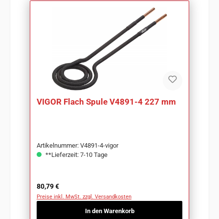
VIGOR Flach Spule V4891-4 227 mm
Artikelnummer: V4891-4-vigor
**Lieferzeit: 7-10 Tage
Regulärer Preis:
80,79 €
Preise inkl. MwSt. zzgl. Versandkosten
In den Warenkorb