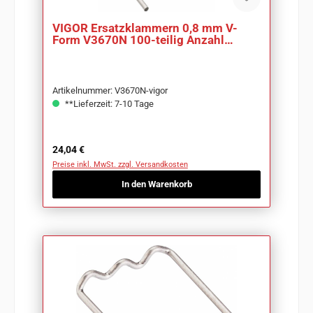
VIGOR Ersatzklammern 0,8 mm V-
Form V3670N 100-teilig Anzahl
Werkzeuge: 100
Artikelnummer: V3670N-vigor
**Lieferzeit: 7-10 Tage
Regulärer Preis:
24,04 €
Preise inkl. MwSt. zzgl. Versandkosten
In den Warenkorb