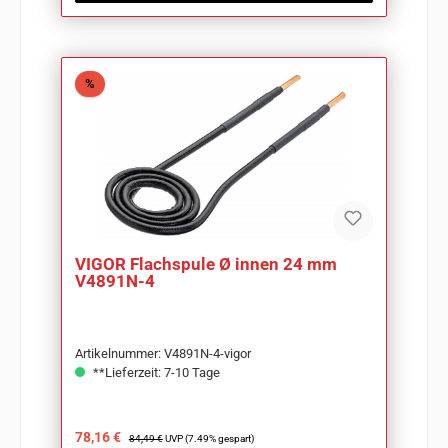
Rabatt
%
VIGOR Flachspule Ø innen 24 mm
V4891N-4
Artikelnummer: V4891N-4-vigor
**Lieferzeit: 7-10 Tage
Verkaufspreis:
Regulärer Preis:
78,16 €
84,49 €
UVP (7.49% gespart)