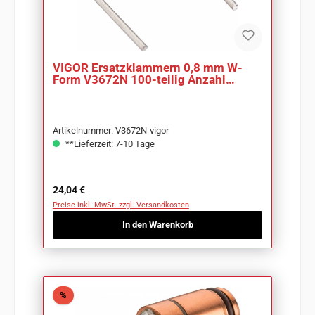
VIGOR Ersatzklammern 0,8 mm W-
Form V3672N 100-teilig Anzahl
Werkzeuge: 100
Artikelnummer: V3672N-vigor
**Lieferzeit: 7-10 Tage
Regulärer Preis:
24,04 €
Preise inkl. MwSt. zzgl. Versandkosten
In den Warenkorb
Rabatt
%