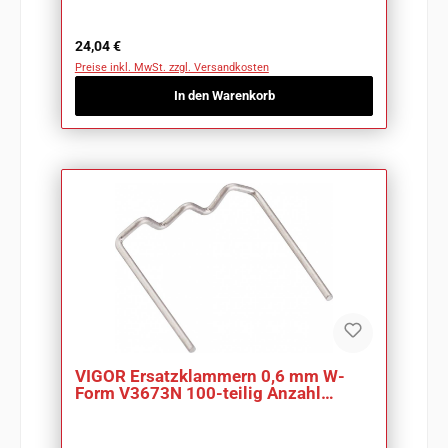
Regulärer Preis:
24,04 €
Preise inkl. MwSt. zzgl. Versandkosten
In den Warenkorb
VIGOR Ersatzklammern 0,6 mm W-
Form V3673N 100-teilig Anzahl
Werkzeuge: 100