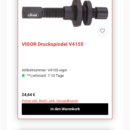
VIGOR Druckspindel V4155
Artikelnummer: V4155-vigor
**Lieferzeit: 7-10 Tage
Regulärer Preis:
24,64 €
Preise inkl. MwSt. zzgl. Versandkosten
In den Warenkorb