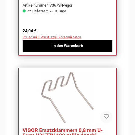
Artikelnummer: V3673N-vigor
**Lieferzeit: 7-10 Tage
Regulärer Preis:
24,04 €
Preise inkl. MwSt. zzgl. Versandkosten
In den Warenkorb
VIGOR Ersatzklammern 0,8 mm U-