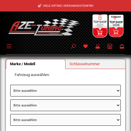
Zum Hauptinhalt springen
VIELE ARTIKEL VERSANDKOSTENFREI
Marke / Modell
Schlüsselnummer
Fahrzeug auswählen: