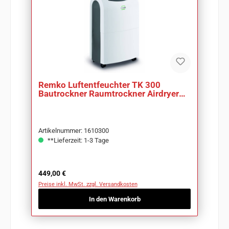
Remko Luftentfeuchter TK 300
Bautrockner Raumtrockner Airdryer
Werkstatt
Artikelnummer: 1610300
**Lieferzeit: 1-3 Tage
Regulärer Preis:
449,00 €
Preise inkl. MwSt. zzgl. Versandkosten
In den Warenkorb