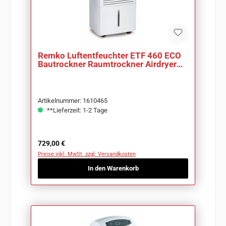
Remko Luftentfeuchter ETF 460 ECO
Bautrockner Raumtrockner Airdryer
Werkstatt
Artikelnummer: 1610465
**Lieferzeit: 1-2 Tage
Regulärer Preis:
729,00 €
Preise inkl. MwSt. zzgl. Versandkosten
In den Warenkorb