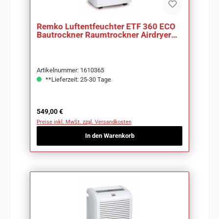
Remko Luftentfeuchter ETF 360 ECO
Bautrockner Raumtrockner Airdryer
Werkstatt
Artikelnummer: 1610365
**Lieferzeit: 25-30 Tage
Regulärer Preis:
549,00 €
Preise inkl. MwSt. zzgl. Versandkosten
In den Warenkorb