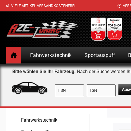
VIELE ARTIKEL VERSANDKOSTENFREI
VER
 Hauptinhalt springen
Zur Suche springen
Zur Hauptnavigation springen
Fahrwerkstechnik
Sportauspuff
B
Bitte wählen Sie Ihr Fahrzeug.
Nach der Suche werden Ih
Aus
Fahrwerkstechnik