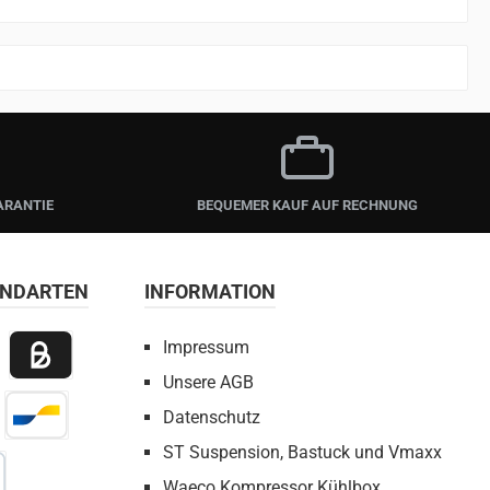
ARANTIE
BEQUEMER KAUF AUF RECHNUNG
ANDARTEN
INFORMATION
Impressum
Unsere AGB
 Payment
Billie / Kauf auf Rechnung
Datenschutz
irect Net
Bancontact
ST Suspension, Bastuck und Vmaxx
Waeco Kompressor Kühlbox