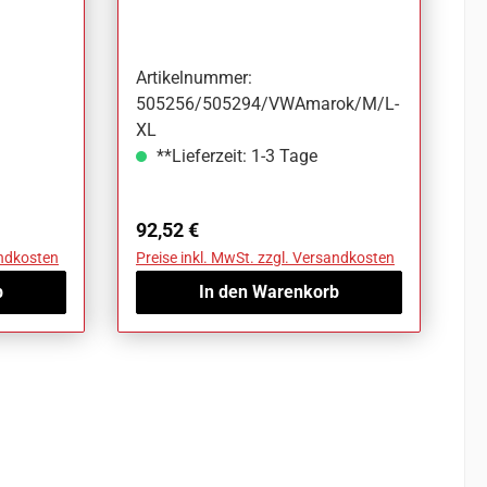
VW Amarok
Artikelnummer:
505256/505294/VWAmarok/M/L-
XL
**Lieferzeit: 1-3 Tage
Regulärer Preis:
92,52 €
andkosten
Preise inkl. MwSt. zzgl. Versandkosten
b
In den Warenkorb