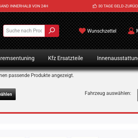
SAND INNERHALB VON 24H
30 TAGE GELD-ZURÜC
Wunschzettel
remsentuning
Kfz Ersatzteile
Innenausstattun
nen passende Produkte angezeigt.
Fahrzeug auswählen:
wählen