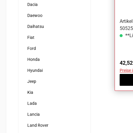
VW A
Dacia
Daewoo
Artik
Daihatsu
5052
**Li
Fiat
Ford
Honda
Regul
42,52
Hyundai
Preise 
Jeep
Kia
Lada
Lancia
Land Rover