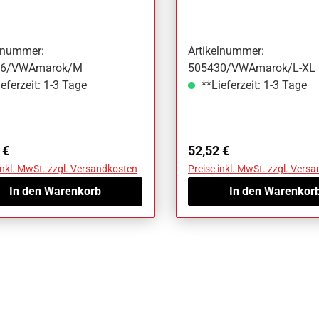
marok
VW Amarok
elnummer:
Artikelnummer:
56/VWAmarok/M
505430/VWAmarok/L-XL
eferzeit: 1-3 Tage
**Lieferzeit: 1-3 Tage
ärer Preis:
Regulärer Preis:
 €
52,52 €
inkl. MwSt. zzgl. Versandkosten
Preise inkl. MwSt. zzgl. Vers
In den Warenkorb
In den Warenkor