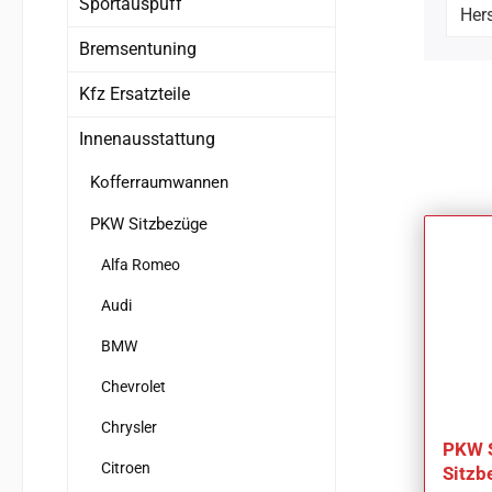
Sportauspuff
Hers
Bremsentuning
Kfz Ersatzteile
Innenausstattung
Kofferraumwannen
PKW Sitzbezüge
Alfa Romeo
Audi
BMW
Chevrolet
Chrysler
PKW 
Citroen
Sitzb