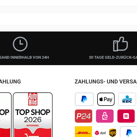
SAND INNERHALB VON 24H
30 TAGE GELD-ZURÜCK-G
ZAHLUNG
ZAHLUNGS- UND VERS
PayPal
Apple Pay
KBC/CBC
Przelewy24
EPS
Belfius D