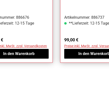
 Multivan Bj. 21-
VW T7 Multivan Bj. 21-
elnummer: 886676
Artikelnummer: 886737
eferzeit: 12-15 Tage
**Lieferzeit: 12-15 Tag
ärer Preis:
Regulärer Preis:
 €
99,00 €
inkl. MwSt. zzgl. Versandkosten
Preise inkl. MwSt. zzgl. Vers
In den Warenkorb
In den Warenkor