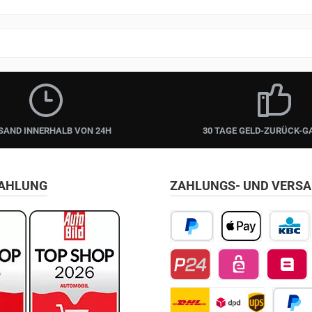
SAND INNERHALB VON 24H
30 TAGE GELD-ZURÜCK-G
ZAHLUNG
ZAHLUNGS- UND VERS
PayPal
Apple Pay
KBC/CBC
Przelewy24
EPS
Belfius D