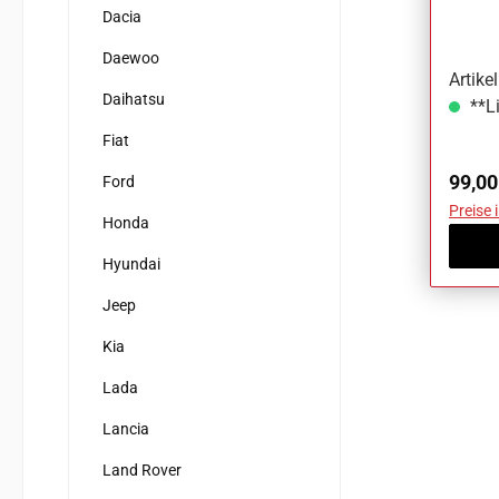
VW T7
Dacia
Daewoo
Artik
Daihatsu
**Li
Fiat
Regul
99,00
Ford
Preise 
Honda
Hyundai
Jeep
Kia
Lada
Lancia
Land Rover