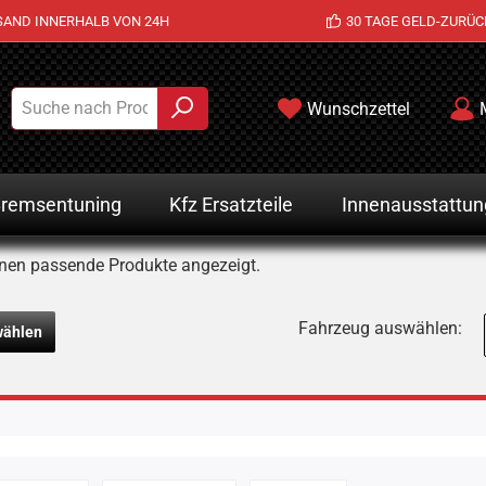
SAND INNERHALB VON 24H
30 TAGE GELD-ZURÜC
Wunschzettel
remsentuning
Kfz Ersatzteile
Innenausstattun
nen passende Produkte angezeigt.
Fahrzeug auswählen:
wählen