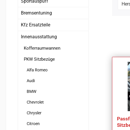
Sportauspuff
Hers
Bremsentuning
Kfz Ersatzteile
Innenausstattung
Kofferraumwannen
PKW Sitzbezüge
Alfa Romeo
Audi
BMW
Chevrolet
Chrysler
Passf
Citroen
Sitzb