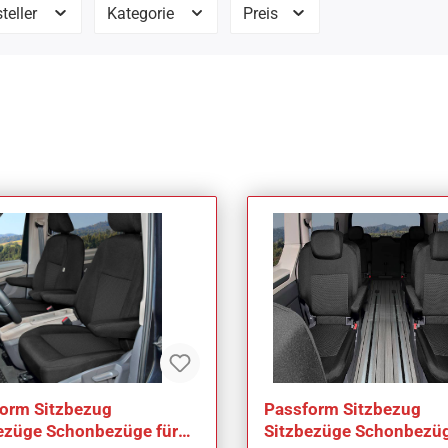
teller
Kategorie
Preis
orm Sitzbezug
Passform Sitzbezug
ezüge Schonbezüge für
Sitzbezüge Schonbezüg