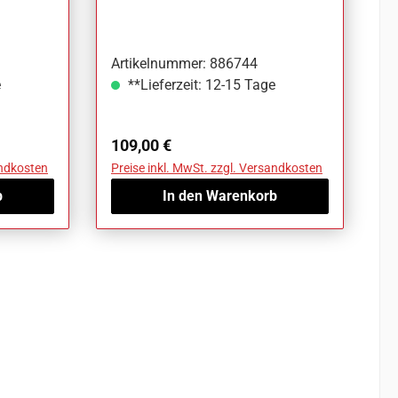
VW T7 Multivan Bj. 21-
Artikelnummer: 886744
e
**Lieferzeit: 12-15 Tage
Regulärer Preis:
109,00 €
andkosten
Preise inkl. MwSt. zzgl. Versandkosten
b
In den Warenkorb