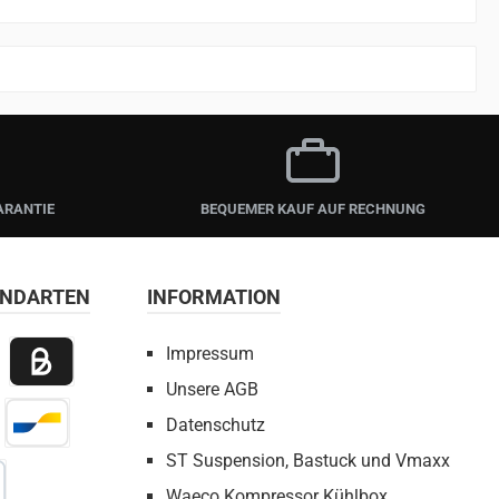
ARANTIE
BEQUEMER KAUF AUF RECHNUNG
ANDARTEN
INFORMATION
Impressum
Unsere AGB
 Payment
Billie / Kauf auf Rechnung
Datenschutz
irect Net
Bancontact
ST Suspension, Bastuck und Vmaxx
Waeco Kompressor Kühlbox