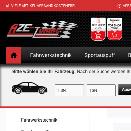
VIELE ARTIKEL VERSANDKOSTENFREI
VER
 Hauptinhalt springen
Zur Suche springen
Zur Hauptnavigation springen
Fahrwerkstechnik
Sportauspuff
B
Bitte wählen Sie Ihr Fahrzeug.
Nach der Suche werden Ih
Aus
Fahrwerkstechnik