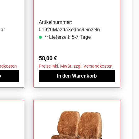
Mazda Xedos 9
Artikelnummer:
ar
01920MazdaXedos9einzeln
**Lieferzeit: 5-7 Tage
Regulärer Preis:
58,00 €
andkosten
Preise inkl. MwSt. zzgl. Versandkosten
b
In den Warenkorb