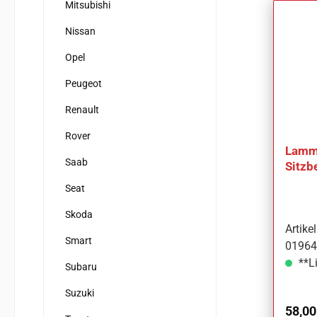
Mitsubishi
Nissan
Opel
Peugeot
Renault
Rover
Lammf
Saab
Sitzb
Mazd
Seat
Skoda
Artik
Smart
01964
**Li
Subaru
Suzuki
Regul
58,00