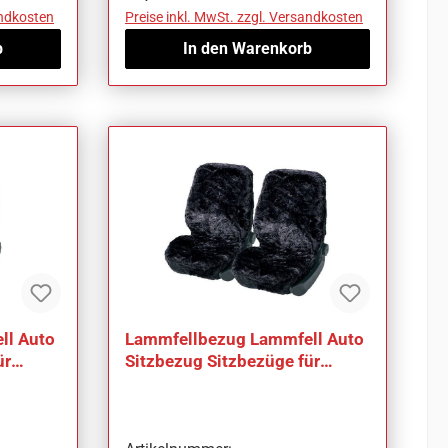
andkosten
Preise inkl. MwSt. zzgl. Versandkosten
b
In den Warenkorb
ll Auto
Lammfellbezug Lammfell Auto
ür
Sitzbezug Sitzbezüge für
Mazda Xedos 9