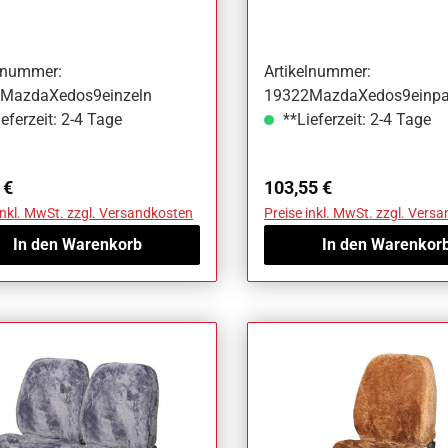
a Xedos 9
Mazda Xedos 9
elnummer:
Artikelnummer:
MazdaXedos9einzeln
19322MazdaXedos9einpa
eferzeit: 2-4 Tage
**Lieferzeit: 2-4 Tage
ärer Preis:
Regulärer Preis:
 €
103,55 €
inkl. MwSt. zzgl. Versandkosten
Preise inkl. MwSt. zzgl. Vers
In den Warenkorb
In den Warenkor