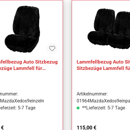
ellbezug Auto Sitzbezug
Lammfellbezug Auto Si
ezüge Lammfell für
Sitzbezüge Lammfell fü
a Xedos 9
Mazda Xedos 9
elnummer:
Artikelnummer:
MazdaXedos9einzeln
01964MazdaXedos9einpa
eferzeit: 5-7 Tage
**Lieferzeit: 5-7 Tage
ärer Preis:
Regulärer Preis:
 €
115,00 €