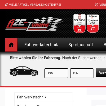
VIELE ARTIKEL VERSANDKOSTENFREI
VER
 Hauptinhalt springen
Zur Suche springen
Zur Hauptnavigation springen
Fahrwerkstechnik
Sportauspuff
B
Bitte wählen Sie Ihr Fahrzeug.
Nach der Suche werden Ih
Aus
Fahrwerkstechnik