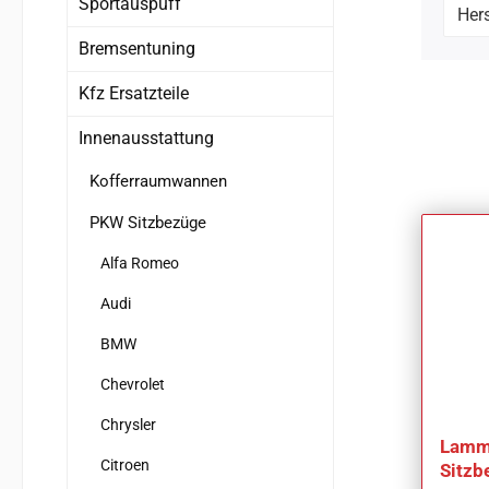
Sportauspuff
Hers
Bremsentuning
Kfz Ersatzteile
Innenausstattung
Kofferraumwannen
PKW Sitzbezüge
Alfa Romeo
Audi
BMW
Chevrolet
Chrysler
Lammf
Citroen
Sitzb