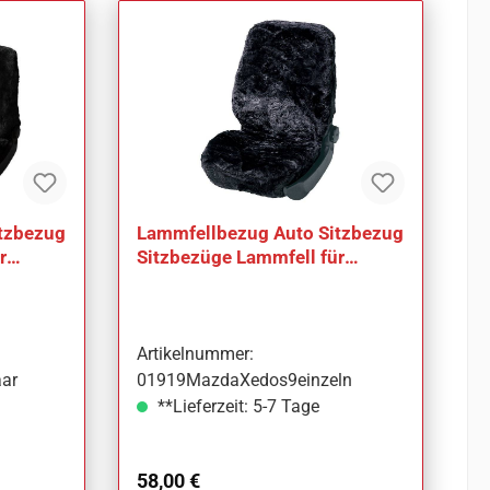
tzbezug
Lammfellbezug Auto Sitzbezug
r
Sitzbezüge Lammfell für
Mazda Xedos 9
Artikelnummer:
ar
01919MazdaXedos9einzeln
**Lieferzeit: 5-7 Tage
Regulärer Preis:
58,00 €