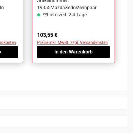
Artikelnummer:
ln
19355MazdaXedos9einpaar
**Lieferzeit: 2-4 Tage
Regulärer Preis:
103,55 €
andkosten
Preise inkl. MwSt. zzgl. Versandkosten
b
In den Warenkorb