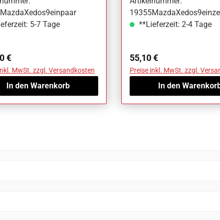
elnummer:
Artikelnummer:
MazdaXedos9einpaar
19355MazdaXedos9einze
eferzeit: 5-7 Tage
**Lieferzeit: 2-4 Tage
ärer Preis:
Regulärer Preis:
0 €
55,10 €
inkl. MwSt. zzgl. Versandkosten
Preise inkl. MwSt. zzgl. Vers
In den Warenkorb
In den Warenkor