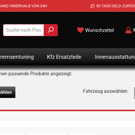
SAND INNERHALB VON 24H
30 TAGE GELD-ZURÜC
Wunschzettel
remsentuning
Kfz Ersatzteile
Innenausstattun
nen passende Produkte angezeigt.
Fahrzeug auswählen:
wählen