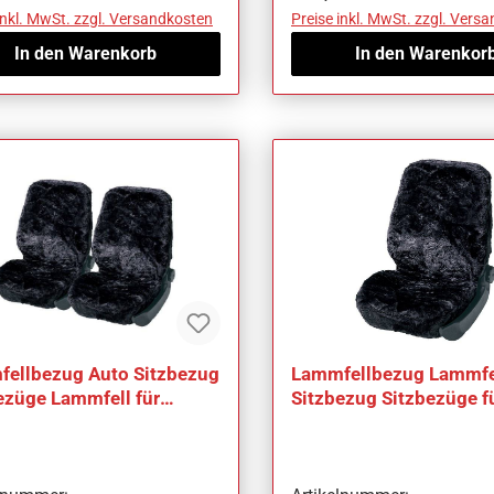
inkl. MwSt. zzgl. Versandkosten
Preise inkl. MwSt. zzgl. Vers
In den Warenkorb
In den Warenkor
ellbezug Auto Sitzbezug
Lammfellbezug Lammfe
ezüge Lammfell für
Sitzbezug Sitzbezüge f
a Xedos 9
Mazda Xedos 9