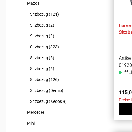
Mazda
Sitzbezug (121)
Sitzbezug (2)
Lammf
Sitzb
Sitzbezug (3)
Mazd
Sitzbezug (323)
Sitzbezug (5)
Artik
01920
Sitzbezug (6)
**Li
Sitzbezug (626)
Sitzbezug (Demio)
Regul
115,0
Preise 
Sitzbezug (Xedos 9)
Mercedes
Mini