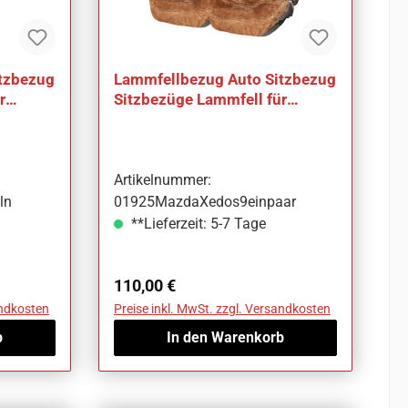
tzbezug
Lammfellbezug Auto Sitzbezug
r
Sitzbezüge Lammfell für
Mazda Xedos 9
Artikelnummer:
ln
01925MazdaXedos9einpaar
**Lieferzeit: 5-7 Tage
Regulärer Preis:
110,00 €
andkosten
Preise inkl. MwSt. zzgl. Versandkosten
b
In den Warenkorb