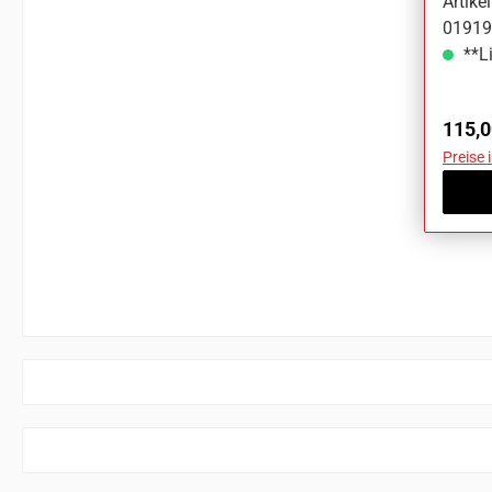
Artik
01919
**Li
Regul
115,0
Preise 