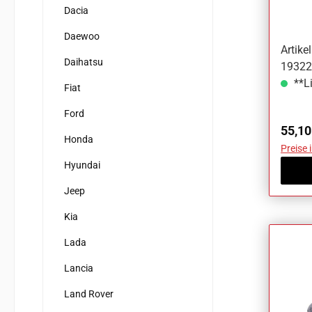
Mazd
Dacia
Daewoo
Artik
Daihatsu
19322
**Li
Fiat
Ford
Regul
55,10
Honda
Preise 
Hyundai
Jeep
Kia
Lada
Lancia
Land Rover