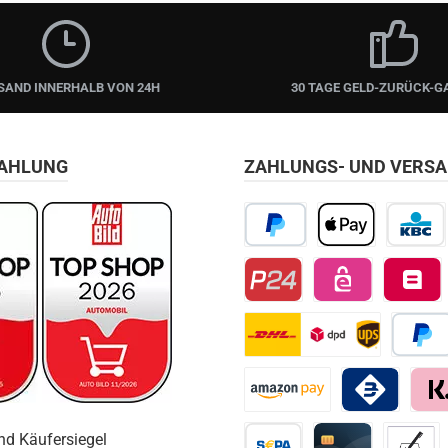
SAND INNERHALB VON 24H
30 TAGE GELD-ZURÜCK-G
ZAHLUNG
ZAHLUNGS- UND VERS
PayPal
Apple Pay
KBC/CBC
Przelewy24
EPS
Belfius D
DHL
Später 
Amazon Pay
Bancomat Pay
Klarn