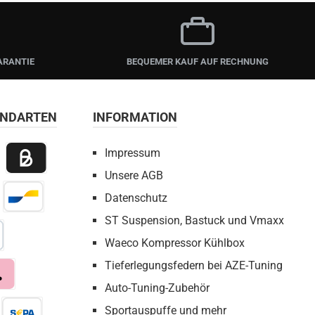
ARANTIE
BEQUEMER KAUF AUF RECHNUNG
ANDARTEN
INFORMATION
Impressum
Unsere AGB
 Payment
Billie / Kauf auf Rechnung
Datenschutz
irect Net
Bancontact
ST Suspension, Bastuck und Vmaxx
Waeco Kompressor Kühlbox
bezahlen
Tieferlegungsfedern bei AZE-Tuning
Auto-Tuning-Zubehör
a
Sportauspuffe und mehr