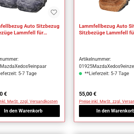
ellbezug Auto Sitzbezug
Lammfellbezug Auto Si
ezüge Lammfell für
Sitzbezüge Lammfell fü
a Xedos 9
Mazda Xedos 9
elnummer:
Artikelnummer:
MazdaXedos9einpaar
01925MazdaXedos9einze
eferzeit: 5-7 Tage
**Lieferzeit: 5-7 Tage
ärer Preis:
Regulärer Preis:
0 €
55,00 €
inkl. MwSt. zzgl. Versandkosten
Preise inkl. MwSt. zzgl. Vers
In den Warenkorb
In den Warenkor