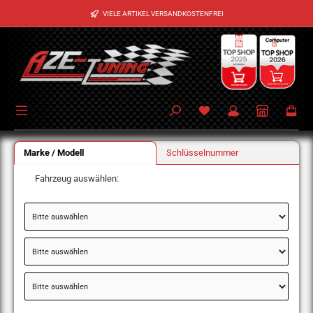
Zum Hauptinhalt springen
VIELE ARTIKEL VERSANDKOSTENFREI
Marke / Modell
Schlüsselnummer
Fahrzeug auswählen: