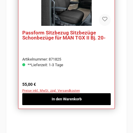
Passform Sitzbezug Sitzbezüge
Schonbezüge für MAN TGX II Bj. 20-
Artikelnummer: 871825
**Lieferzeit: 1-3 Tage
Regulärer Preis:
55,00 €
Preise inkl. MwSt. zzgl. Versandkosten
In den Warenkorb