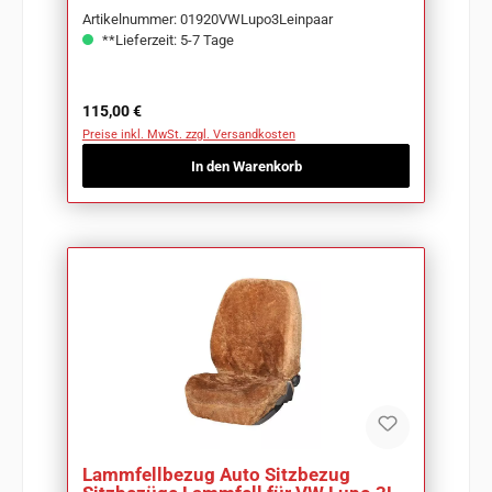
Artikelnummer: 01920VWLupo3Leinpaar
**Lieferzeit: 5-7 Tage
Regulärer Preis:
115,00 €
Preise inkl. MwSt. zzgl. Versandkosten
In den Warenkorb
Lammfellbezug Auto Sitzbezug