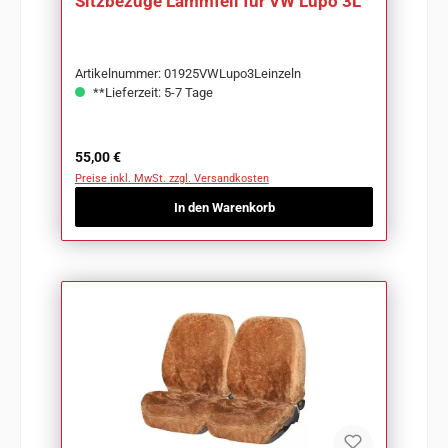
Sitzbezüge Lammfell für VW Lupo 3L
Artikelnummer: 01925VWLupo3Leinzeln
**Lieferzeit: 5-7 Tage
Regulärer Preis:
55,00 €
Preise inkl. MwSt. zzgl. Versandkosten
In den Warenkorb