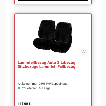
Lammfellbezug Auto Sitzbezug
Sitzbezüge Lammfell Fellbezug
schwarz
Artikelnummer: 01964VWLupoeinpaar
**Lieferzeit: 1-3 Tage
Regulärer Preis:
115,00 €