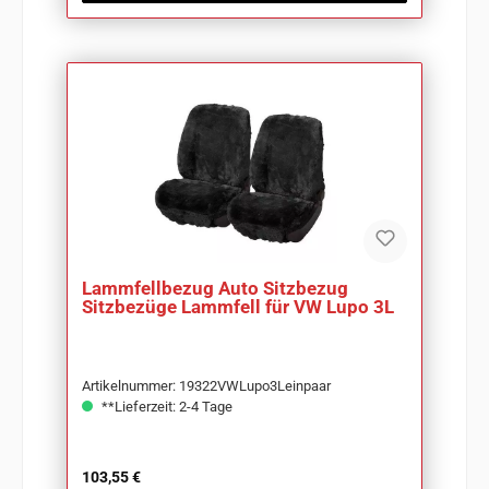
Lammfellbezug Auto Sitzbezug
Sitzbezüge Lammfell für VW Lupo 3L
Artikelnummer: 19322VWLupo3Leinpaar
**Lieferzeit: 2-4 Tage
Regulärer Preis:
103,55 €