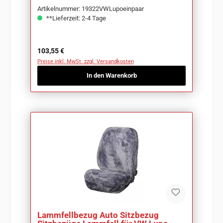
Artikelnummer: 19322VWLupoeinpaar
**Lieferzeit: 2-4 Tage
Regulärer Preis:
103,55 €
Preise inkl. MwSt. zzgl. Versandkosten
In den Warenkorb
Lammfellbezug Auto Sitzbezug