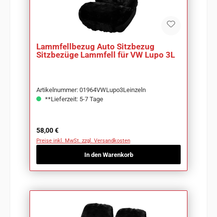
Lammfellbezug Auto Sitzbezug
Sitzbezüge Lammfell für VW Lupo 3L
Artikelnummer: 01964VWLupo3Leinzeln
**Lieferzeit: 5-7 Tage
Regulärer Preis:
58,00 €
Preise inkl. MwSt. zzgl. Versandkosten
In den Warenkorb