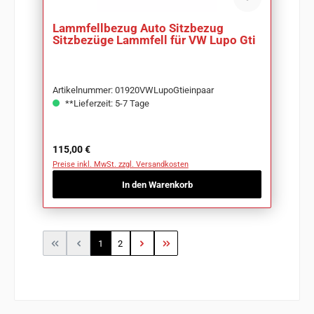
Lammfellbezug Auto Sitzbezug
Sitzbezüge Lammfell für VW Lupo Gti
Artikelnummer: 01920VWLupoGtieinpaar
**Lieferzeit: 5-7 Tage
Regulärer Preis:
115,00 €
Preise inkl. MwSt. zzgl. Versandkosten
In den Warenkorb
Seite
Seite
1
2