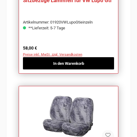
Sitzbezüge Lammfell für VW Lupo Gti
Artikelnummer: 01920VWLupoGtieinzeln
**Lieferzeit: 5-7 Tage
Regulärer Preis:
58,00 €
Preise inkl. MwSt. zzgl. Versandkosten
In den Warenkorb