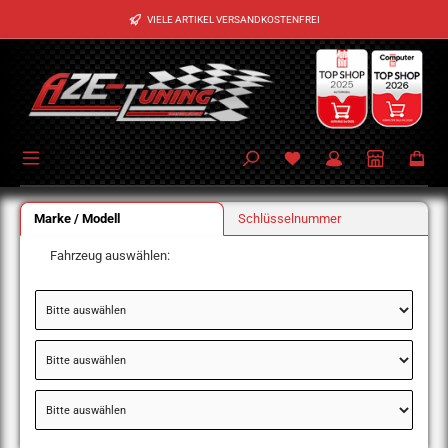
Zum Hauptinhalt springen
VIELE ARTIKEL VERSANDKOSTENFREI
Marke / Modell
Schlüsselnummer
Fahrzeug auswählen: