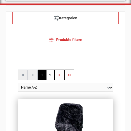
Kategorien
Produkte filtern
Seite
Seite
1
2