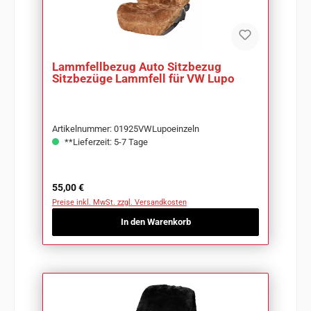
Lammfellbezug Auto Sitzbezug
Sitzbezüge Lammfell für VW Lupo
Artikelnummer: 01925VWLupoeinzeln
**Lieferzeit: 5-7 Tage
Regulärer Preis:
55,00 €
Preise inkl. MwSt. zzgl. Versandkosten
In den Warenkorb