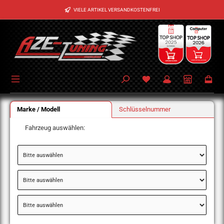
Zum Hauptinhalt springen
VIELE ARTIKEL VERSANDKOSTENFREI
Marke / Modell
Schlüsselnummer
Fahrzeug auswählen: