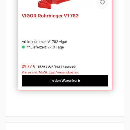
VIGOR Rohrbieger V1782
Artikelnummer: V1782-vigor
**Lieferzeit: 7-10 Tage
Verkaufspreis:
Regulärer Preis:
29,77 €
35,70 €
UVP (16.61% gespart)
Preise inkl. MwSt. zzgl. Versandkosten
In den Warenkorb