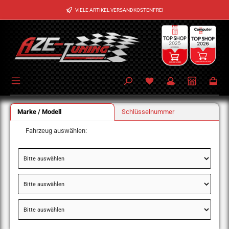
Zum Hauptinhalt springen
VIELE ARTIKEL VERSANDKOSTENFREI
Marke / Modell
Schlüsselnummer
Fahrzeug auswählen: