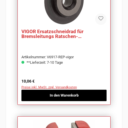
VIGOR Ersatzschneidrad für
Bremsleitungs Ratschen-
Rohrschneider V6917 V6917-REP
Artikelnummer: V6917-REP-vigor
**Lieferzeit: 7-10 Tage
Regulärer Preis:
10,06 €
Preise inkl. MwSt. zzgl. Versandkosten
In den Warenkorb