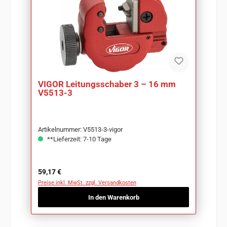
VIGOR Leitungsschaber 3 – 16 mm
V5513-3
Artikelnummer: V5513-3-vigor
**Lieferzeit: 7-10 Tage
Regulärer Preis:
59,17 €
Preise inkl. MwSt. zzgl. Versandkosten
In den Warenkorb