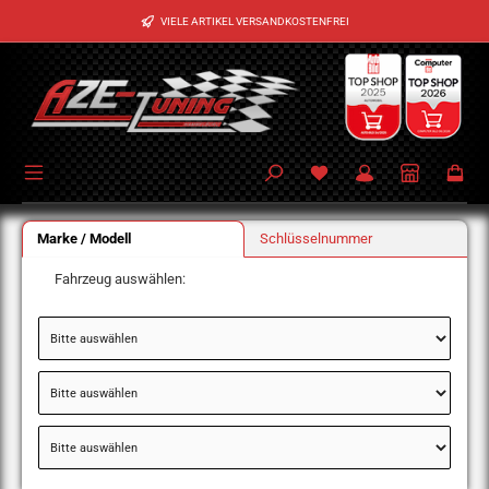
Zum Hauptinhalt springen
VIELE ARTIKEL VERSANDKOSTENFREI
Marke / Modell
Schlüsselnummer
Fahrzeug auswählen: