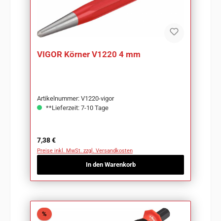
VIGOR Körner V1220 4 mm
Artikelnummer: V1220-vigor
**Lieferzeit: 7-10 Tage
Regulärer Preis:
7,38 €
Preise inkl. MwSt. zzgl. Versandkosten
In den Warenkorb
Rabatt
%