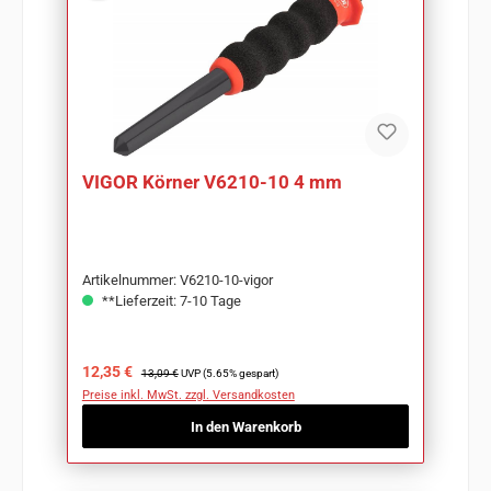
VIGOR Körner V6210-10 4 mm
Artikelnummer: V6210-10-vigor
**Lieferzeit: 7-10 Tage
Verkaufspreis:
Regulärer Preis:
12,35 €
13,09 €
UVP (5.65% gespart)
Preise inkl. MwSt. zzgl. Versandkosten
In den Warenkorb