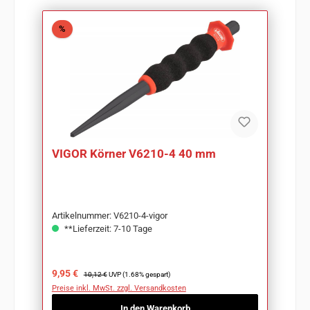
Rabatt
%
VIGOR Körner V6210-4 40 mm
Artikelnummer: V6210-4-vigor
**Lieferzeit: 7-10 Tage
Verkaufspreis:
Regulärer Preis:
9,95 €
10,12 €
UVP (1.68% gespart)
Preise inkl. MwSt. zzgl. Versandkosten
In den Warenkorb