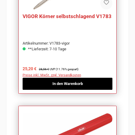
VIGOR Körner selbstschlagend V1783
Artikelnummer: V1783-vigor
**Lieferzeit: 7-10 Tage
Verkaufspreis:
Regulärer Preis:
25,20 €
28,56 €
UVP (11.76% gespart)
Preise inkl. MwSt. zzgl. Versandkosten
In den Warenkorb