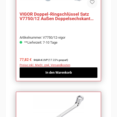
VIGOR Doppel-Ringschlüssel Satz
V7750/12 Außen Doppelsechskant
Profil 12-teilig
Artikelnummer: V7750/12-vigor
**Lieferzeit: 7-10 Tage
Verkaufspreis:
Regulärer Preis:
77,82 €
94,01 €
UVP (17.22% gespart)
Preise inkl. MwSt. zzgl. Versandkosten
In den Warenkorb