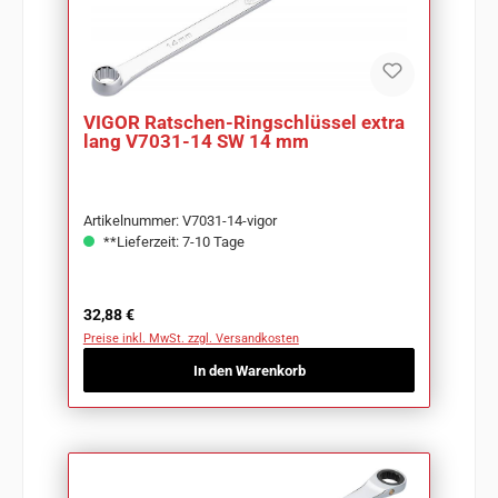
VIGOR Ratschen-Ringschlüssel extra
lang V7031-14 SW 14 mm
Artikelnummer: V7031-14-vigor
**Lieferzeit: 7-10 Tage
Regulärer Preis:
32,88 €
Preise inkl. MwSt. zzgl. Versandkosten
In den Warenkorb