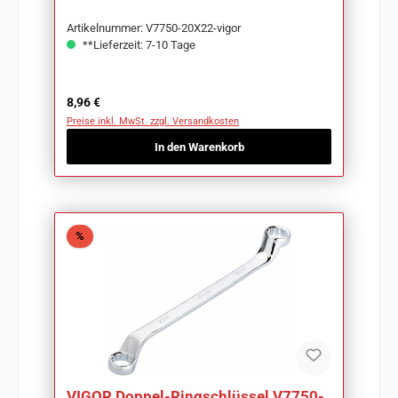
Artikelnummer: V7750-20X22-vigor
**Lieferzeit: 7-10 Tage
Regulärer Preis:
8,96 €
Preise inkl. MwSt. zzgl. Versandkosten
In den Warenkorb
Rabatt
%
VIGOR Doppel-Ringschlüssel V7750-