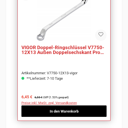
VIGOR Doppel-Ringschlüssel V7750-
12X13 Außen Doppelsechskant Profil
SW 12 x 13
Artikelnummer: V7750-12X13-vigor
**Lieferzeit: 7-10 Tage
Verkaufspreis:
Regulärer Preis:
6,45 €
6,55 €
UVP (1.53% gespart)
Preise inkl. MwSt. zzgl. Versandkosten
In den Warenkorb