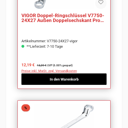
VIGOR Doppel-Ringschlüssel V7750-
24X27 Außen Doppelsechskant Profil
SW 24 x 27mm
Artikelnummer: V7750-24X27-vigor
**Lieferzeit: 7-10 Tage
Verkaufspreis:
Regulärer Preis:
12,19 €
13,09 €
UVP (6.88% gespart)
Preise inkl. MwSt. zzgl. Versandkosten
In den Warenkorb
Rabatt
%