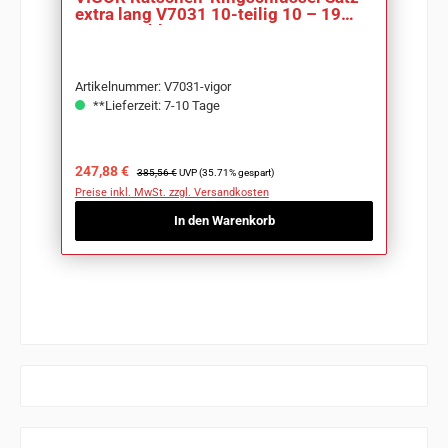
extra lang V7031 10-teilig 10 – 19
mm Anzahl
Artikelnummer: V7031-vigor
**Lieferzeit: 7-10 Tage
Verkaufspreis:
Regulärer Preis:
247,88 €
385,56 €
UVP (35.71% gespart)
Preise inkl. MwSt. zzgl. Versandkosten
In den Warenkorb