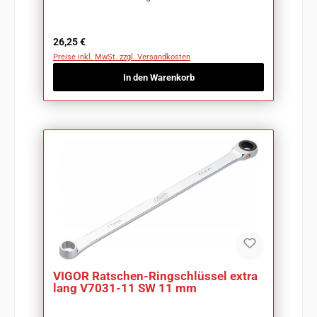
Regulärer Preis:
26,25 €
Preise inkl. MwSt. zzgl. Versandkosten
In den Warenkorb
VIGOR Ratschen-Ringschlüssel extra
lang V7031-11 SW 11 mm