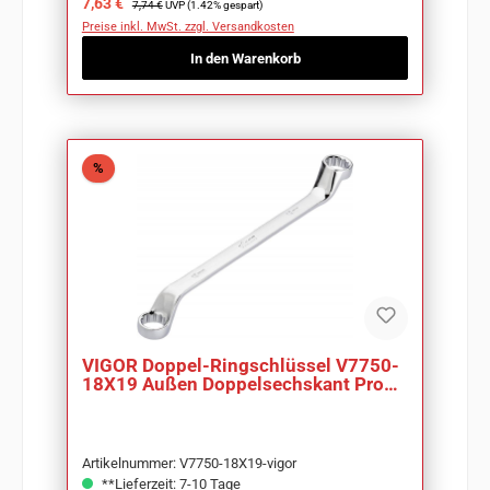
Verkaufspreis:
7,63 €
7,74 €
UVP (1.42% gespart)
Preise inkl. MwSt. zzgl. Versandkosten
In den Warenkorb
Rabatt
%
VIGOR Doppel-Ringschlüssel V7750-
18X19 Außen Doppelsechskant Profil
SW 18 x 19mm
Artikelnummer: V7750-18X19-vigor
**Lieferzeit: 7-10 Tage