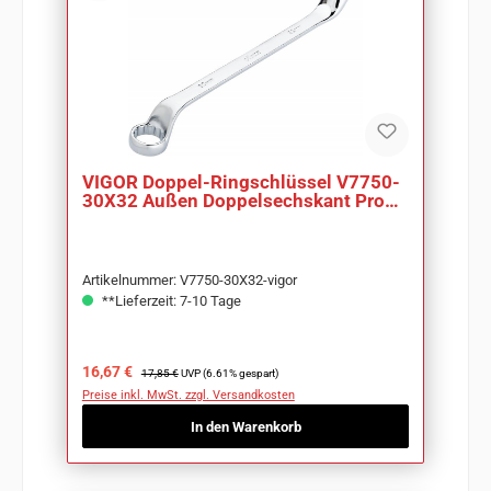
VIGOR Doppel-Ringschlüssel V7750-
30X32 Außen Doppelsechskant Profil
SW 30 x 32mm
Artikelnummer: V7750-30X32-vigor
**Lieferzeit: 7-10 Tage
Verkaufspreis:
Regulärer Preis:
16,67 €
17,85 €
UVP (6.61% gespart)
Preise inkl. MwSt. zzgl. Versandkosten
In den Warenkorb