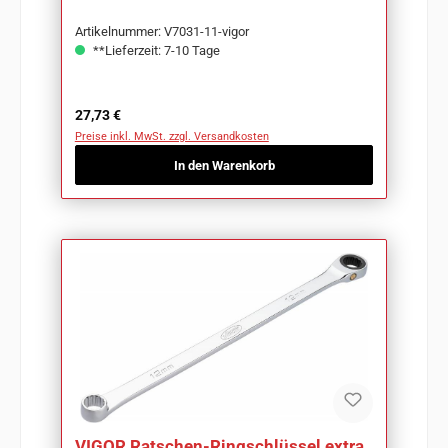
Artikelnummer: V7031-11-vigor
**Lieferzeit: 7-10 Tage
Regulärer Preis:
27,73 €
Preise inkl. MwSt. zzgl. Versandkosten
In den Warenkorb
VIGOR Ratschen-Ringschlüssel extra