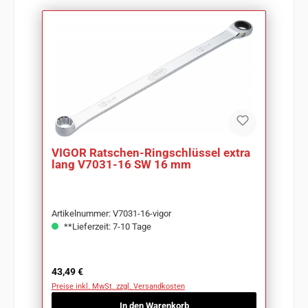
VIGOR Ratschen-Ringschlüssel extra
lang V7031-16 SW 16 mm
Artikelnummer: V7031-16-vigor
**Lieferzeit: 7-10 Tage
Regulärer Preis:
43,49 €
Preise inkl. MwSt. zzgl. Versandkosten
In den Warenkorb