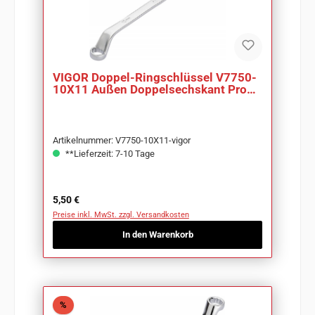
VIGOR Doppel-Ringschlüssel V7750-
10X11 Außen Doppelsechskant Profil
SW 10 x 11mm
Artikelnummer: V7750-10X11-vigor
**Lieferzeit: 7-10 Tage
Regulärer Preis:
5,50 €
Preise inkl. MwSt. zzgl. Versandkosten
In den Warenkorb
Rabatt
%