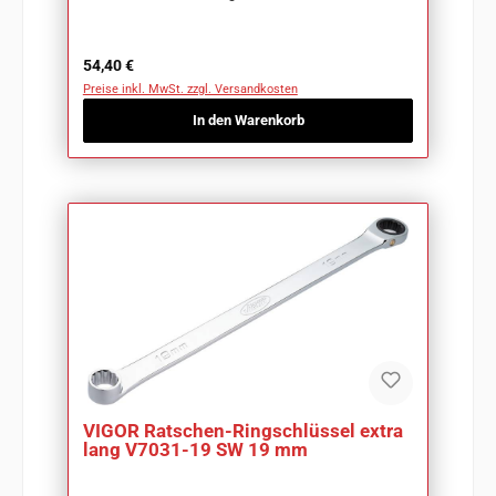
Regulärer Preis:
54,40 €
Preise inkl. MwSt. zzgl. Versandkosten
In den Warenkorb
VIGOR Ratschen-Ringschlüssel extra
lang V7031-19 SW 19 mm