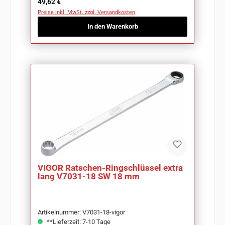
Regulärer Preis:
49,62 €
Preise inkl. MwSt. zzgl. Versandkosten
In den Warenkorb
VIGOR Ratschen-Ringschlüssel extra
lang V7031-18 SW 18 mm
Artikelnummer: V7031-18-vigor
**Lieferzeit: 7-10 Tage