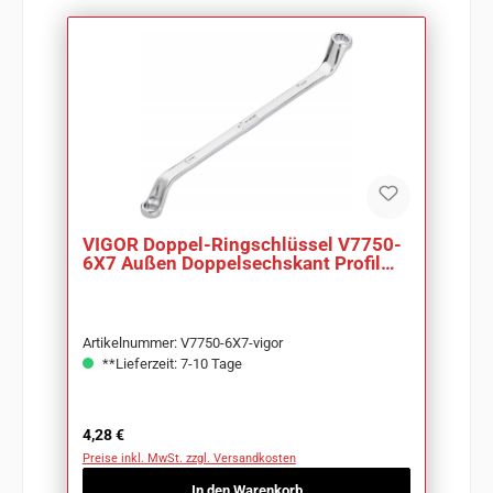
VIGOR Doppel-Ringschlüssel V7750-
6X7 Außen Doppelsechskant Profil
SW 6 x 7 mm
Artikelnummer: V7750-6X7-vigor
**Lieferzeit: 7-10 Tage
Regulärer Preis:
4,28 €
Preise inkl. MwSt. zzgl. Versandkosten
In den Warenkorb