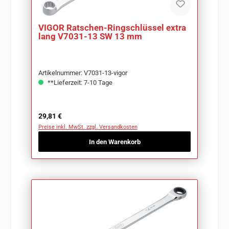
VIGOR Ratschen-Ringschlüssel extra
lang V7031-13 SW 13 mm
Artikelnummer: V7031-13-vigor
**Lieferzeit: 7-10 Tage
Regulärer Preis:
29,81 €
Preise inkl. MwSt. zzgl. Versandkosten
In den Warenkorb