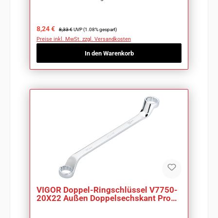
Verkaufspreis:
Regulärer Preis:
8,24 €
8,33 €
UVP (1.08% gespart)
Preise inkl. MwSt. zzgl. Versandkosten
In den Warenkorb
VIGOR Doppel-Ringschlüssel V7750-
20X22 Außen Doppelsechskant Profil
SW 20 x 22mm