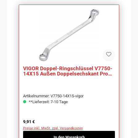
VIGOR Doppel-Ringschlüssel V7750-
14X15 Außen Doppelsechskant Profil
SW 14 x 15
Artikelnummer: V7750-14X15-vigor
**Lieferzeit: 7-10 Tage
Regulärer Preis:
9,91 €
Preise inkl. MwSt. zzgl. Versandkosten
In den Warenkorb