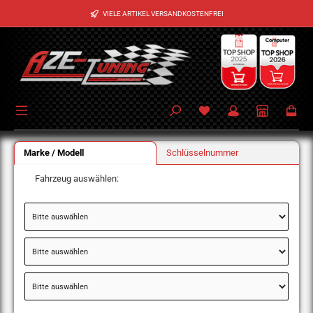
Zum Hauptinhalt springen
VIELE ARTIKEL VERSANDKOSTENFREI
Marke / Modell
Schlüsselnummer
Fahrzeug auswählen: