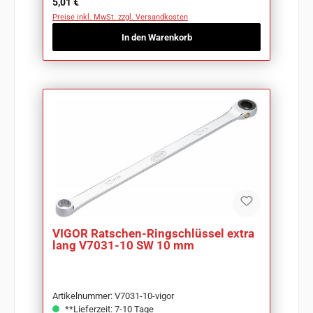
Regulärer Preis:
5,01 €
Preise inkl. MwSt. zzgl. Versandkosten
In den Warenkorb
VIGOR Ratschen-Ringschlüssel extra
lang V7031-10 SW 10 mm
Artikelnummer: V7031-10-vigor
**Lieferzeit: 7-10 Tage