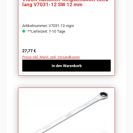
lang V7031-12 SW 12 mm
Artikelnummer: V7031-12-vigor
**Lieferzeit: 7-10 Tage
Regulärer Preis:
27,77 €
Preise inkl. MwSt. zzgl. Versandkosten
In den Warenkorb