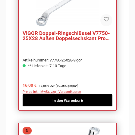
VIGOR Doppel-Ringschlüssel V7750-
25X28 Außen Doppelsechskant Profil
SW 25 x 28mm
Artikelnummer: V7750-25X28-vigor
**Lieferzeit: 7-10 Tage
Verkaufspreis:
Regulärer Preis:
16,00 €
17,85 €
UVP (10.36% gespart)
Preise inkl. MwSt. zzgl. Versandkosten
In den Warenkorb
Rabatt
%