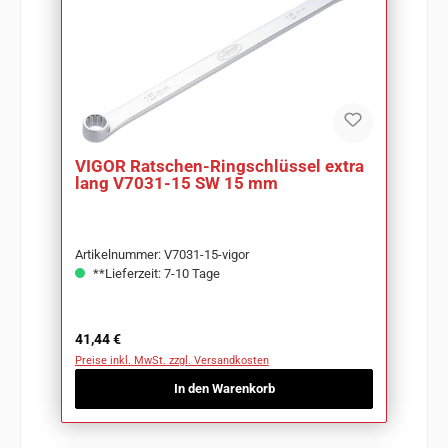
VIGOR Ratschen-Ringschlüssel extra
lang V7031-15 SW 15 mm
Artikelnummer: V7031-15-vigor
**Lieferzeit: 7-10 Tage
Regulärer Preis:
41,44 €
Preise inkl. MwSt. zzgl. Versandkosten
In den Warenkorb