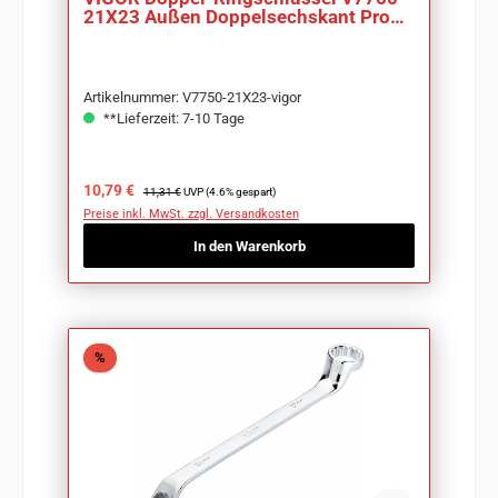
21X23 Außen Doppelsechskant Profil
SW 21 x 23mm
Artikelnummer: V7750-21X23-vigor
**Lieferzeit: 7-10 Tage
Verkaufspreis:
Regulärer Preis:
10,79 €
11,31 €
UVP (4.6% gespart)
Preise inkl. MwSt. zzgl. Versandkosten
In den Warenkorb
Rabatt
%