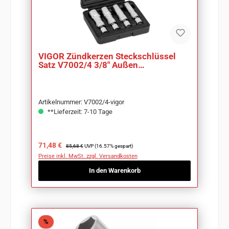
VIGOR Zündkerzen Steckschlüssel
Satz V7002/4 3/8" Außen
Doppelsechskant Profil
Artikelnummer: V7002/4-vigor
**Lieferzeit: 7-10 Tage
Verkaufspreis:
Regulärer Preis:
71,48 €
85,68 €
UVP (16.57% gespart)
Preise inkl. MwSt. zzgl. Versandkosten
In den Warenkorb
Rabatt
%