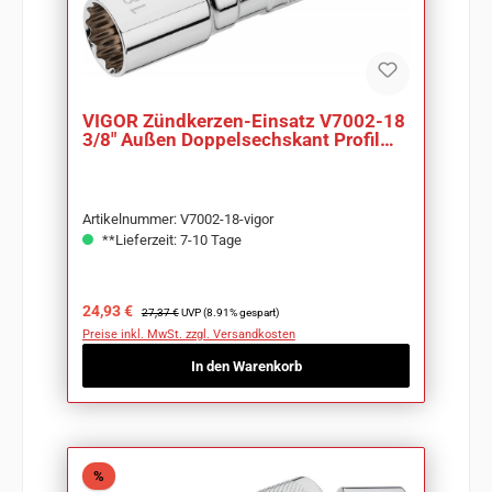
VIGOR Zündkerzen-Einsatz V7002-18
3/8" Außen Doppelsechskant Profil
SW 18 mm
Artikelnummer: V7002-18-vigor
**Lieferzeit: 7-10 Tage
Verkaufspreis:
Regulärer Preis:
24,93 €
27,37 €
UVP (8.91% gespart)
Preise inkl. MwSt. zzgl. Versandkosten
In den Warenkorb
Rabatt
%