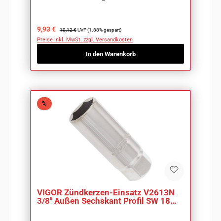
Verkaufspreis:
Regulärer Preis:
9,93 €
10,12 €
UVP (1.88% gespart)
Preise inkl. MwSt. zzgl. Versandkosten
In den Warenkorb
Rabatt
%
VIGOR Zündkerzen-Einsatz V2613N
3/8" Außen Sechskant Profil SW 18
mm