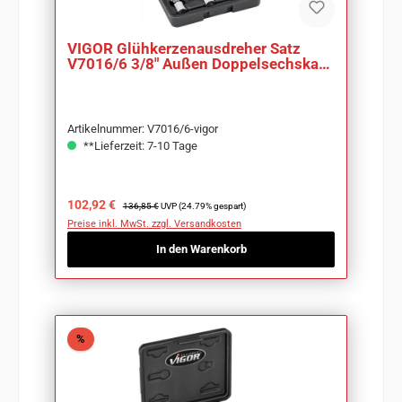
VIGOR Glühkerzenausdreher Satz
V7016/6 3/8" Außen Doppelsechskant
Profil
Artikelnummer: V7016/6-vigor
**Lieferzeit: 7-10 Tage
Verkaufspreis:
Regulärer Preis:
102,92 €
136,85 €
UVP (24.79% gespart)
Preise inkl. MwSt. zzgl. Versandkosten
In den Warenkorb
Rabatt
%