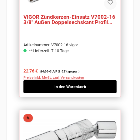
VIGOR Zündkerzen-Einsatz V7002-16
3/8" Außen Doppelsechskant Profil
SW 16 mm
Artikelnummer: V7002-16-vigor
**Lieferzeit: 7-10 Tage
Verkaufspreis:
Regulärer Preis:
22,76 €
24,99 €
UVP (8.92% gespart)
Preise inkl. MwSt. zzgl. Versandkosten
In den Warenkorb
Rabatt
%