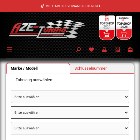
Zum Hauptinhalt springen
VIELE ARTIKEL VERSANDKOSTENFREI
Marke / Modell
Schlüsselnummer
Fahrzeug auswählen: