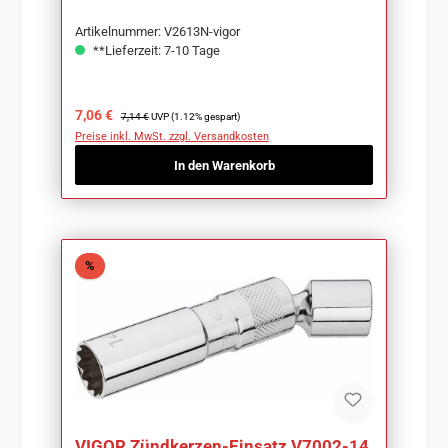
Artikelnummer: V2613N-vigor
**Lieferzeit: 7-10 Tage
Verkaufspreis:
Regulärer Preis:
7,06 €
7,14 €
UVP (1.12% gespart)
Preise inkl. MwSt. zzgl. Versandkosten
In den Warenkorb
Rabatt
%
VIGOR Zündkerzen-Einsatz V7002-14