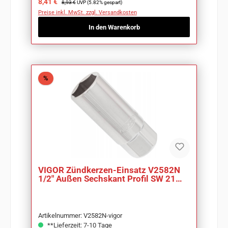
Verkaufspreis:
8,41 €
8,93 €
UVP (5.82% gespart)
Preise inkl. MwSt. zzgl. Versandkosten
In den Warenkorb
Rabatt
%
VIGOR Zündkerzen-Einsatz V2582N
1/2" Außen Sechskant Profil SW 21
mm
Artikelnummer: V2582N-vigor
**Lieferzeit: 7-10 Tage