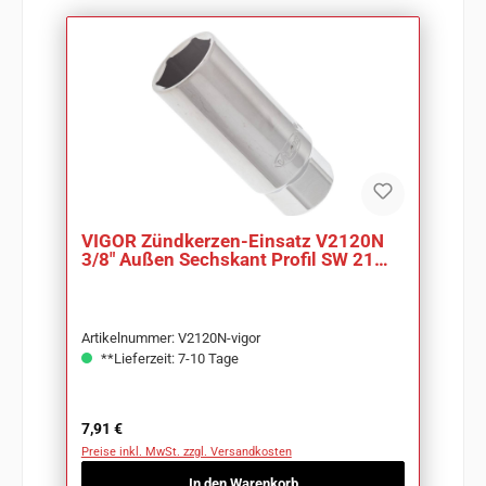
VIGOR Zündkerzen-Einsatz V2120N
3/8" Außen Sechskant Profil SW 21
mm
Artikelnummer: V2120N-vigor
**Lieferzeit: 7-10 Tage
Regulärer Preis:
7,91 €
Preise inkl. MwSt. zzgl. Versandkosten
In den Warenkorb