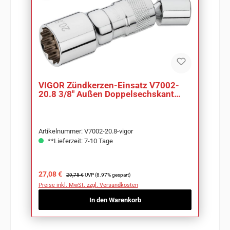
VIGOR Zündkerzen-Einsatz V7002-
20.8 3/8" Außen Doppelsechskant
Profil SW 20,8 mm
Artikelnummer: V7002-20.8-vigor
**Lieferzeit: 7-10 Tage
Verkaufspreis:
Regulärer Preis:
27,08 €
29,75 €
UVP (8.97% gespart)
Preise inkl. MwSt. zzgl. Versandkosten
In den Warenkorb