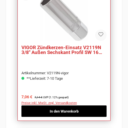
VIGOR Zündkerzen-Einsatz V2119N
3/8" Außen Sechskant Profil SW 16
mm
Artikelnummer: V2119N-vigor
**Lieferzeit: 7-10 Tage
Verkaufspreis:
Regulärer Preis:
7,06 €
7,14 €
UVP (1.12% gespart)
Preise inkl. MwSt. zzgl. Versandkosten
In den Warenkorb