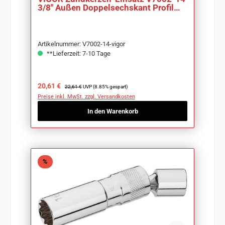
3/8" Außen Doppelsechskant Profil
SW 14 mm
Artikelnummer: V7002-14-vigor
**Lieferzeit: 7-10 Tage
Verkaufspreis:
Regulärer Preis:
20,61 €
22,61 €
UVP (8.85% gespart)
Preise inkl. MwSt. zzgl. Versandkosten
In den Warenkorb
Rabatt
%