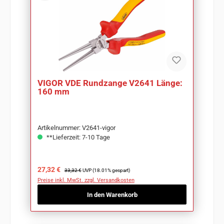
VIGOR VDE Rundzange V2641 Länge:
160 mm
Artikelnummer: V2641-vigor
**Lieferzeit: 7-10 Tage
Verkaufspreis:
Regulärer Preis:
27,32 €
33,32 €
UVP (18.01% gespart)
Preise inkl. MwSt. zzgl. Versandkosten
In den Warenkorb