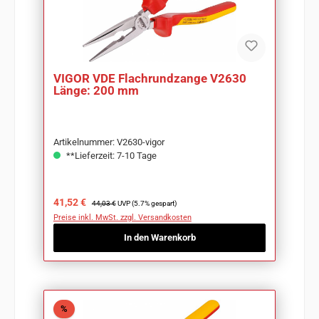
VIGOR VDE Flachrundzange V2630
Länge: 200 mm
Artikelnummer: V2630-vigor
**Lieferzeit: 7-10 Tage
Verkaufspreis:
Regulärer Preis:
41,52 €
44,03 €
UVP (5.7% gespart)
Preise inkl. MwSt. zzgl. Versandkosten
In den Warenkorb
Rabatt
%