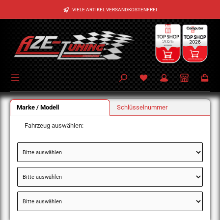
Zum Hauptinhalt springen
VIELE ARTIKEL VERSANDKOSTENFREI
Marke / Modell
Schlüsselnummer
Fahrzeug auswählen: