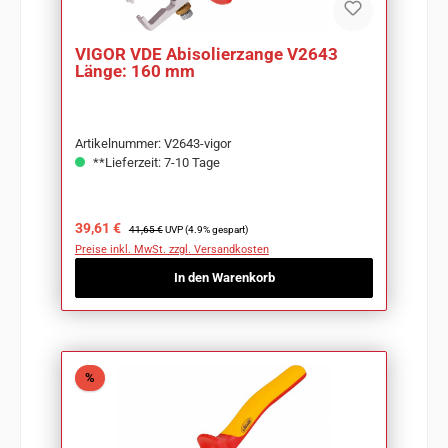
VIGOR VDE Abisolierzange V2643
Länge: 160 mm
Artikelnummer: V2643-vigor
**Lieferzeit: 7-10 Tage
Verkaufspreis:
Regulärer Preis:
39,61 €
41,65 €
UVP (4.9% gespart)
Preise inkl. MwSt. zzgl. Versandkosten
In den Warenkorb
Rabatt
%