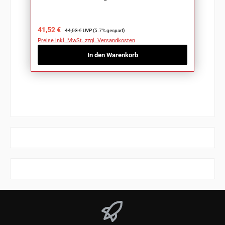
Verkaufspreis:
Regulärer Preis:
41,52 €
44,03 €
UVP (5.7% gespart)
Preise inkl. MwSt. zzgl. Versandkosten
In den Warenkorb