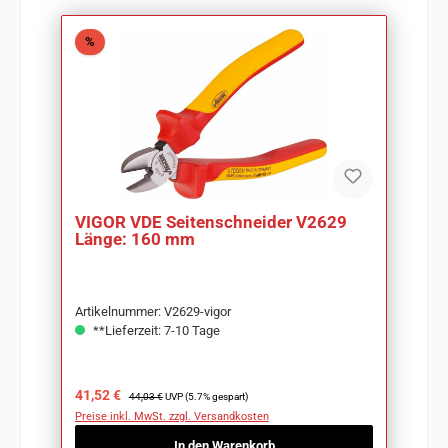
Rabatt
%
VIGOR VDE Seitenschneider V2629
Länge: 160 mm
Artikelnummer: V2629-vigor
**Lieferzeit: 7-10 Tage
Verkaufspreis:
Regulärer Preis:
41,52 €
44,03 €
UVP (5.7% gespart)
Preise inkl. MwSt. zzgl. Versandkosten
In den Warenkorb