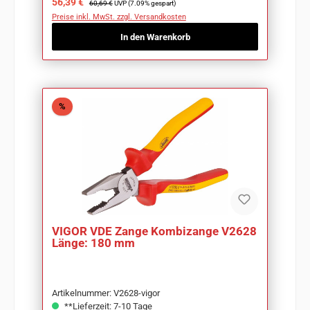
Verkaufspreis:
56,39 €
60,69 €
UVP (7.09% gespart)
Preise inkl. MwSt. zzgl. Versandkosten
In den Warenkorb
Rabatt
%
VIGOR VDE Zange Kombizange V2628
Länge: 180 mm
Artikelnummer: V2628-vigor
**Lieferzeit: 7-10 Tage