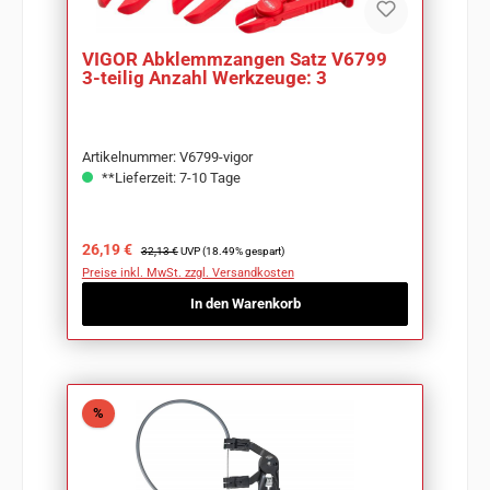
VIGOR Abklemmzangen Satz V6799
3-teilig Anzahl Werkzeuge: 3
Artikelnummer: V6799-vigor
**Lieferzeit: 7-10 Tage
Verkaufspreis:
Regulärer Preis:
26,19 €
32,13 €
UVP (18.49% gespart)
Preise inkl. MwSt. zzgl. Versandkosten
In den Warenkorb
Rabatt
%