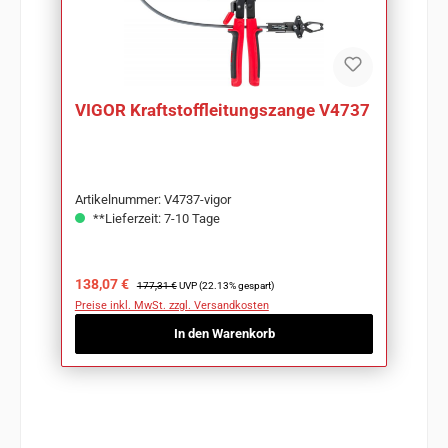
VIGOR Kraftstoffleitungszange V4737
Artikelnummer: V4737-vigor
**Lieferzeit: 7-10 Tage
Verkaufspreis:
Regulärer Preis:
138,07 €
177,31 €
UVP (22.13% gespart)
Preise inkl. MwSt. zzgl. Versandkosten
In den Warenkorb