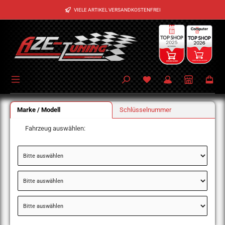
Zum Hauptinhalt springen
VIELE ARTIKEL VERSANDKOSTENFREI
Marke / Modell
Schlüsselnummer
Fahrzeug auswählen: