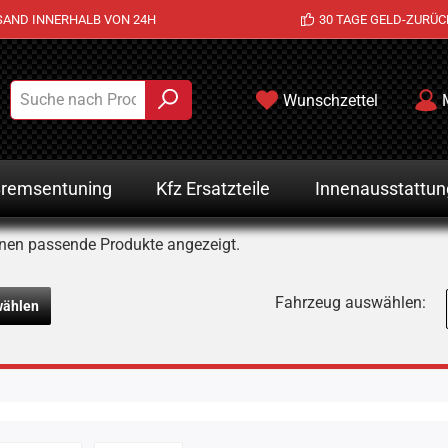
SAND INNERHALB VON 24H
30 TAGE GELD-ZURÜC
Wunschzettel
remsentuning
Kfz Ersatzteile
Innenausstattun
nen passende Produkte angezeigt.
Fahrzeug auswählen:
wählen