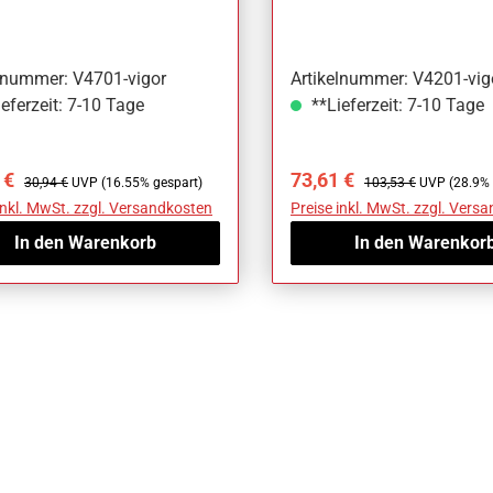
elnummer: V4701-vigor
Artikelnummer: V4201-vig
eferzeit: 7-10 Tage
**Lieferzeit: 7-10 Tage
ufspreis:
Regulärer Preis:
Verkaufspreis:
Regulärer Preis:
 €
73,61 €
30,94 €
UVP (16.55% gespart)
103,53 €
UVP (28.9% 
inkl. MwSt. zzgl. Versandkosten
Preise inkl. MwSt. zzgl. Vers
In den Warenkorb
In den Warenkor