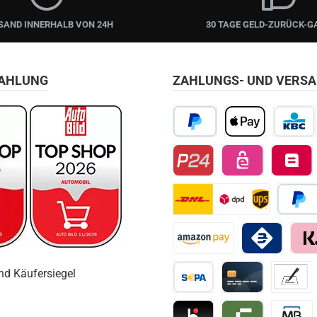
SAND INNERHALB VON 24H
30 TAGE GELD-ZURÜCK-G
ZAHLUNG
ZAHLUNGS- UND VERS
PayPal
Apple Pay
KBC/CBC
Przelewy24
EPS
Belfius D
DHL
Später 
Amazon Pay
Bancomat Pay
Klarn
Vorkasse / Überweisung
Kreditkarte
Vorkass