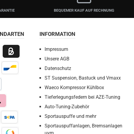
ARANTIE
BEQUEMER KAUF AUF RECHNUNG
ANDARTEN
INFORMATION
Impressum
Unsere AGB
 Payment
Billie / Kauf auf Rechnung
Datenschutz
irect Net
Bancontact
ST Suspension, Bastuck und Vmaxx
Waeco Kompressor Kühlbox
bezahlen
Tieferlegungsfedern bei AZE-Tuning
Auto-Tuning-Zubehör
a
Sportauspuffe und mehr
Sportauspuffanlagen, Bremsanlagen
eX
Pay by Bank
uvm.