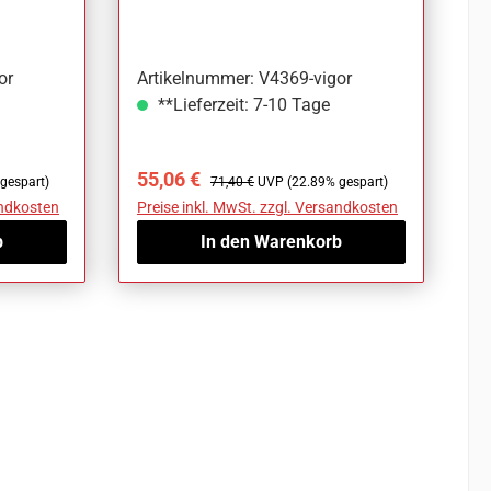
or
Artikelnummer: V4369-vigor
**Lieferzeit: 7-10 Tage
Verkaufspreis:
Regulärer Preis:
55,06 €
gespart)
71,40 €
UVP (22.89% gespart)
andkosten
Preise inkl. MwSt. zzgl. Versandkosten
b
In den Warenkorb