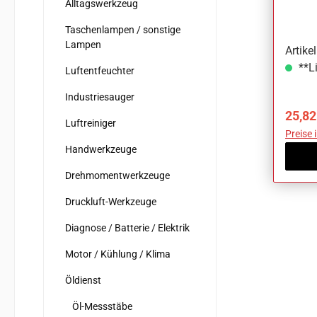
Alltagswerkzeug
Taschenlampen / sonstige
Lampen
Artik
**Li
Luftentfeuchter
Industriesauger
Verka
25,82
Luftreiniger
Preise 
Handwerkzeuge
Drehmomentwerkzeuge
Druckluft-Werkzeuge
Diagnose / Batterie / Elektrik
Motor / Kühlung / Klima
Öldienst
Öl-Messstäbe