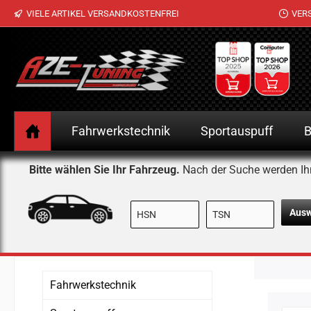
VIELE ARTIKEL VERSANDKOSTENFREI
VER
 Hauptinhalt springen
Zur Suche springen
Zur Hauptnavigation springen
Fahrwerkstechnik
Sportauspuff
B
Bitte wählen Sie Ihr Fahrzeug.
Nach der Suche werden Ih
Aus
Fahrwerkstechnik