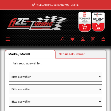
Zum Hauptinhalt springen
VIELE ARTIKEL VERSANDKOSTENFREI
Marke / Modell
Schlüsselnummer
Fahrzeug auswählen: