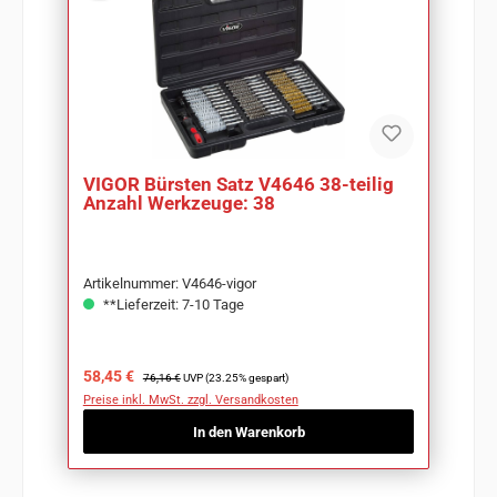
VIGOR Bürsten Satz V4646 38-teilig
Anzahl Werkzeuge: 38
Artikelnummer: V4646-vigor
**Lieferzeit: 7-10 Tage
Verkaufspreis:
Regulärer Preis:
58,45 €
76,16 €
UVP (23.25% gespart)
Preise inkl. MwSt. zzgl. Versandkosten
In den Warenkorb