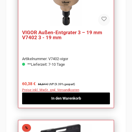
VIGOR Außen-Entgrater 3 – 19 mm
V7402 3 - 19 mm
Artikelnummer: V7402-vigor
**Lieferzeit: 7-10 Tage
Verkaufspreis:
Regulärer Preis:
60,38 €
66,64 €
UVP (9.39% gespart)
Preise inkl. MwSt. zzgl. Versandkosten
In den Warenkorb
Rabatt
%