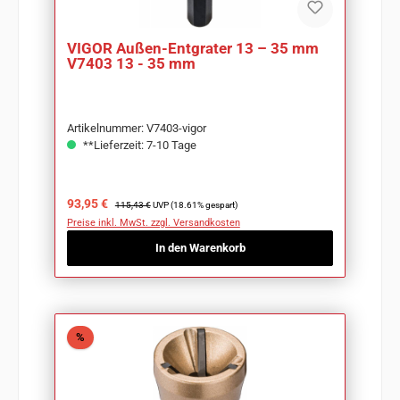
VIGOR Außen-Entgrater 13 – 35 mm
V7403 13 - 35 mm
Artikelnummer: V7403-vigor
**Lieferzeit: 7-10 Tage
Verkaufspreis:
Regulärer Preis:
93,95 €
115,43 €
UVP (18.61% gespart)
Preise inkl. MwSt. zzgl. Versandkosten
In den Warenkorb
Rabatt
%