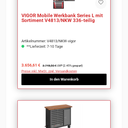
VIGOR Mobile Werkbank Series L mit
Sortiment V4813/NKW 336-teilig
Artikelnummer: V4813/NKW-vigor
**Lieferzeit: 7-10 Tage
Verkaufspreis:
Regulärer Preis:
3.656,61 €
3.748,50 €
UVP (2.45% gespart)
Preise inkl. MwSt. zzgl. Versandkosten
In den Warenkorb