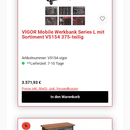
VIGOR Mobile Werkbank Series L mit
Sortiment V5154 375-teilig
Artikelnummer: V5154-vigor
**Lieferzeit: 7-10 Tage
Regulärer Preis:
3.571,93 €
Preise inkl. MwSt. zzgl. Versandkosten
In den Warenkorb
Rabatt
%