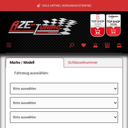
Zum Hauptinhalt springen
VIELE ARTIKEL VERSANDKOSTENFREI
Marke / Modell
Schlüsselnummer
Fahrzeug auswählen: