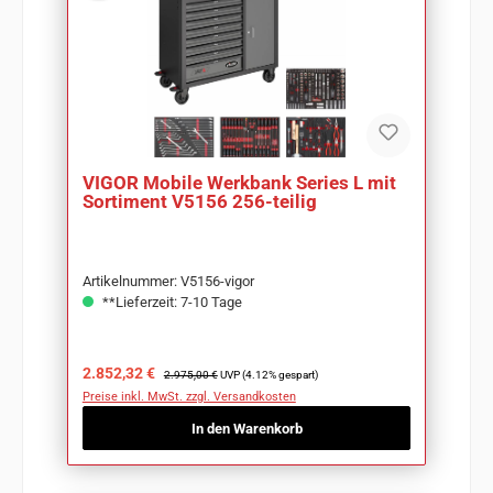
VIGOR Mobile Werkbank Series L mit
Sortiment V5156 256-teilig
Artikelnummer: V5156-vigor
**Lieferzeit: 7-10 Tage
Verkaufspreis:
Regulärer Preis:
2.852,32 €
2.975,00 €
UVP (4.12% gespart)
Preise inkl. MwSt. zzgl. Versandkosten
In den Warenkorb