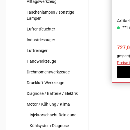
48-te
Alltagswerkzeug
Taschenlampen / sonstige
Lampen
Artik
**Li
Luftentfeuchter
Industriesauger
Verka
727,0
Luftreiniger
gespart)
Handwerkzeuge
Preise 
Drehmomentwerkzeuge
Druckluft-Werkzeuge
Diagnose / Batterie / Elektrik
Motor / Kühlung / Klima
Injektorschacht Reinigung
Kühlsystem-Diagnose