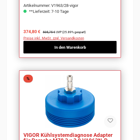
Artikelnummer: V1963/28-vigor
**Lieferzeit: 7-10 Tage
Verkaufspreis:
Regulärer Preis:
374,80 €
505,75 €
UVP (25.89% gespart)
Preise inkl. MwSt. zzgl. Versandkosten
In den Warenkorb
Rabatt
%
VIGOR Kühlsystemdiagnose Adapter