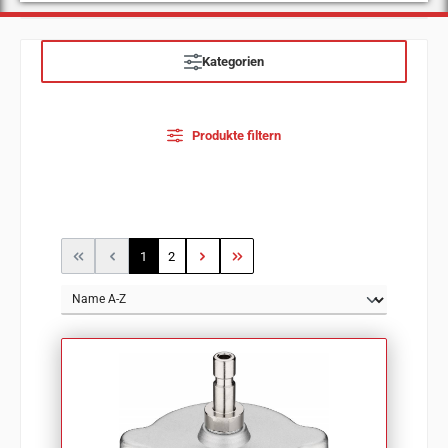
Kategorien
Produkte filtern
Seite
Seite
1
2