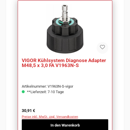
VIGOR Kühlsystem Diagnose Adapter
M48,5 x 3,0 FA V1963N-S
Artikelnummer: V1963N-S-vigor
**Lieferzeit: 7-10 Tage
Regulärer Preis:
30,91 €
Preise inkl. MwSt. zzgl. Versandkosten
In den Warenkorb