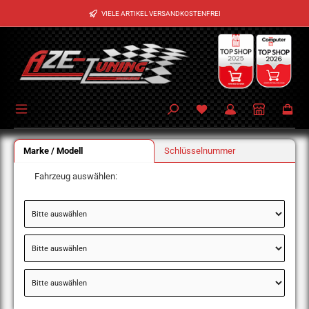
Zum Hauptinhalt springen
VIELE ARTIKEL VERSANDKOSTENFREI
Marke / Modell
Schlüsselnummer
Fahrzeug auswählen: