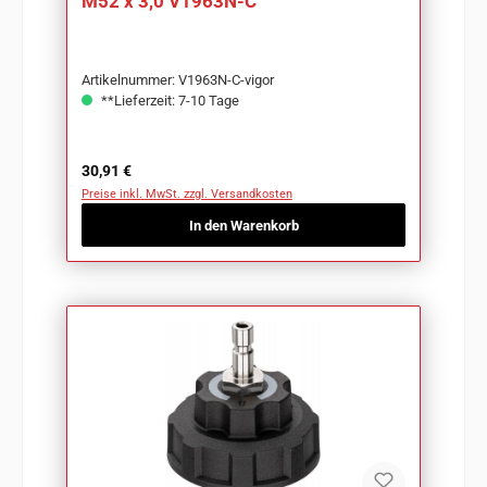
M52 x 3,0 V1963N-C
Artikelnummer: V1963N-C-vigor
**Lieferzeit: 7-10 Tage
Regulärer Preis:
30,91 €
Preise inkl. MwSt. zzgl. Versandkosten
In den Warenkorb