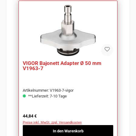
VIGOR Bajonett Adapter Ø 50 mm
V1963-7
Artikelnummer: V1963-7-vigor
**Lieferzeit: 7-10 Tage
Regulärer Preis:
44,84 €
Preise inkl. MwSt. zzgl. Versandkosten
In den Warenkorb