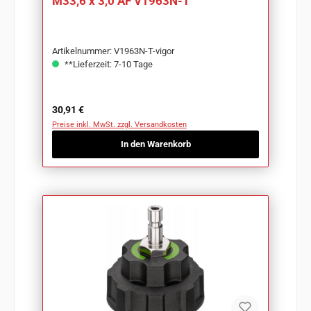
M33,6 x 3,0 AF V1963N-T
Artikelnummer: V1963N-T-vigor
**Lieferzeit: 7-10 Tage
Regulärer Preis:
30,91 €
Preise inkl. MwSt. zzgl. Versandkosten
In den Warenkorb