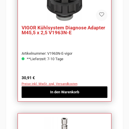
VIGOR Kühlsystem Diagnose Adapter
M45,5 x 2,5 V1963N-E
Artikelnummer: V1963N-E-vigor
**Lieferzeit: 7-10 Tage
Regulärer Preis:
30,91 €
Preise inkl. MwSt. zzgl. Versandkosten
In den Warenkorb