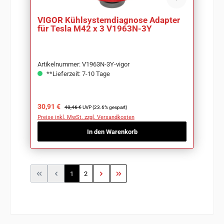
VIGOR Kühlsystemdiagnose Adapter
für Tesla M42 x 3 V1963N-3Y
Artikelnummer: V1963N-3Y-vigor
**Lieferzeit: 7-10 Tage
Verkaufspreis:
Regulärer Preis:
30,91 €
40,46 €
UVP (23.6% gespart)
Preise inkl. MwSt. zzgl. Versandkosten
In den Warenkorb
Seite
Seite
1
2