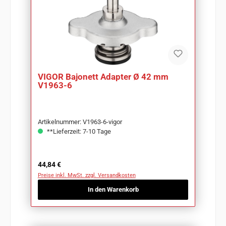
VIGOR Bajonett Adapter Ø 42 mm
V1963-6
Artikelnummer: V1963-6-vigor
**Lieferzeit: 7-10 Tage
Regulärer Preis:
44,84 €
Preise inkl. MwSt. zzgl. Versandkosten
In den Warenkorb