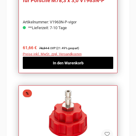
für Porsche M78,3 x 3,0 V1963N-P
Artikelnummer: V1963N-P-vigor
**Lieferzeit: 7-10 Tage
Verkaufspreis:
Regulärer Preis:
61,66 €
78,54 €
UVP (21.49% gespart)
Preise inkl. MwSt. zzgl. Versandkosten
In den Warenkorb
Rabatt
%