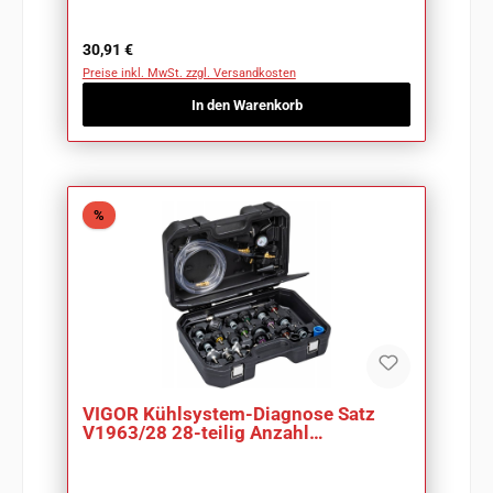
Regulärer Preis:
30,91 €
Preise inkl. MwSt. zzgl. Versandkosten
In den Warenkorb
Rabatt
%
VIGOR Kühlsystem-Diagnose Satz
V1963/28 28-teilig Anzahl
Werkzeuge: 28