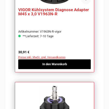
VIGOR Kühlsystem Diagnose Adapter
M45 x 3,0 V1963N-R
Artikelnummer: V1963N-R-vigor
**Lieferzeit: 7-10 Tage
Regulärer Preis:
30,91 €
Preise inkl. MwSt. zzgl. Versandkosten
In den Warenkorb