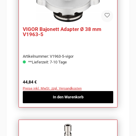
VIGOR Bajonett Adapter Ø 38 mm
V1963-5
Artikelnummer: V1963-5-vigor
**Lieferzeit: 7-10 Tage
Regulärer Preis:
44,84 €
Preise inkl. MwSt. zzgl. Versandkosten
In den Warenkorb