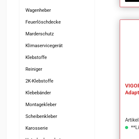
Wagenheber
Feuerlöschdecke
Marderschutz
Klimaservicegerät
Klebstoffe
Reiniger
2K-Klebstoffe
VIGOR
Adapt
Klebebänder
Montagekleber
Scheibenkleber
Artik
**Li
Karosserie