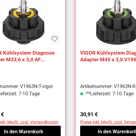
 Kühlsystem Diagnose
VIGOR Kühlsystem Dia
er M33,6 x 3,0 AF
Adapter M45 x 3,0 V19
3N-T
elnummer: V1963N-T-vigor
Artikelnummer: V1963N-R-
eferzeit: 7-10 Tage
**Lieferzeit: 7-10 Tage
ärer Preis:
Regulärer Preis:
 €
30,91 €
inkl. MwSt. zzgl. Versandkosten
Preise inkl. MwSt. zzgl. Vers
In den Warenkorb
In den Warenkor