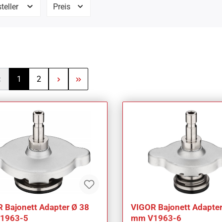
teller
Preis
Seite
Seite
1
2
 Bajonett Adapter Ø 38
VIGOR Bajonett Adapter
1963-5
mm V1963-6