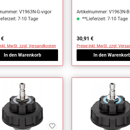
elnummer: V1963N-G-vigor
Artikelnummer: V1963N-B-
eferzeit: 7-10 Tage
**Lieferzeit: 7-10 Tage
ärer Preis:
Regulärer Preis:
 €
30,91 €
inkl. MwSt. zzgl. Versandkosten
Preise inkl. MwSt. zzgl. Vers
In den Warenkorb
In den Warenkor