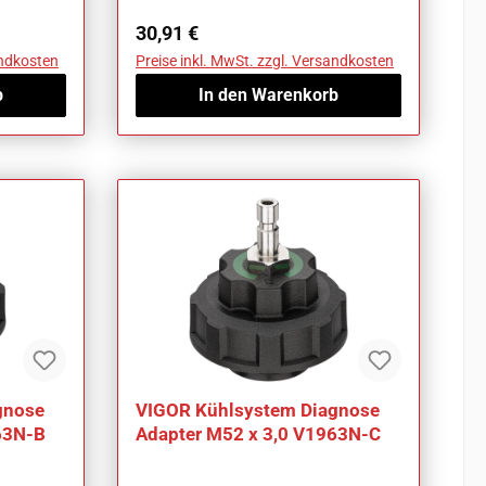
Regulärer Preis:
30,91 €
andkosten
Preise inkl. MwSt. zzgl. Versandkosten
b
In den Warenkorb
gnose
VIGOR Kühlsystem Diagnose
63N-B
Adapter M52 x 3,0 V1963N-C