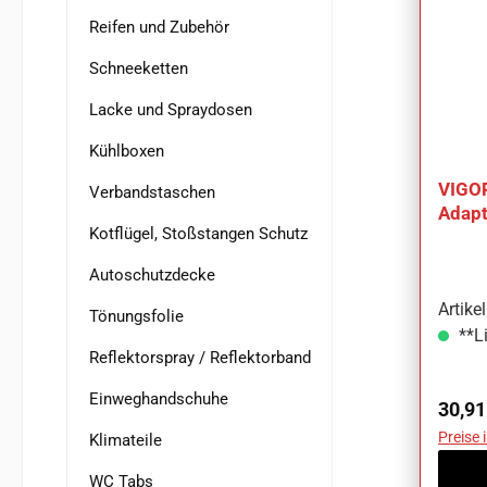
Reifen und Zubehör
Schneeketten
Lacke und Spraydosen
Kühlboxen
VIGOR
Verbandstaschen
Adapt
Kotflügel, Stoßstangen Schutz
V196
Autoschutzdecke
Artik
Tönungsfolie
**Li
Reflektorspray / Reflektorband
Einweghandschuhe
Regul
30,91
Preise 
Klimateile
WC Tabs