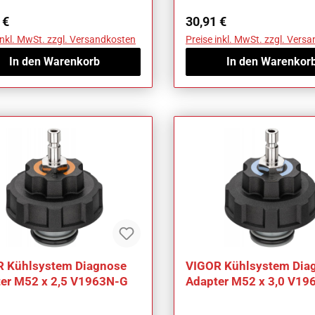
ärer Preis:
Regulärer Preis:
 €
30,91 €
inkl. MwSt. zzgl. Versandkosten
Preise inkl. MwSt. zzgl. Vers
In den Warenkorb
In den Warenkor
 Kühlsystem Diagnose
VIGOR Kühlsystem Dia
er M52 x 2,5 V1963N-G
Adapter M52 x 3,0 V19