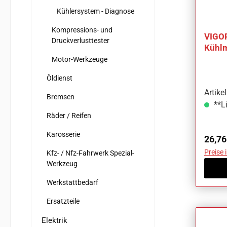
Kühlersystem - Diagnose
Kompressions- und
VIGOR
Druckverlusttester
Kühlm
V196
Motor-Werkzeuge
Öldienst
Artike
Bremsen
**Li
Räder / Reifen
Karosserie
Regul
26,76
Preise 
Kfz- / Nfz-Fahrwerk Spezial-
Werkzeug
Werkstattbedarf
Ersatzteile
Elektrik