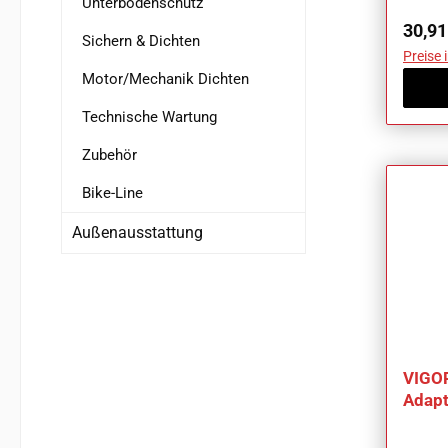
Unterbodenschutz
Regul
30,91
Sichern & Dichten
Preise 
Motor/Mechanik Dichten
Technische Wartung
Zubehör
Bike-Line
Außenausstattung
VIGOR
Adapt