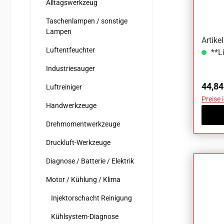
Alltagswerkzeug
Taschenlampen / sonstige
Lampen
Artike
Luftentfeuchter
**Li
Industriesauger
Regul
44,84
Luftreiniger
Preise 
Handwerkzeuge
Drehmomentwerkzeuge
Druckluft-Werkzeuge
Diagnose / Batterie / Elektrik
Motor / Kühlung / Klima
Injektorschacht Reinigung
Kühlsystem-Diagnose