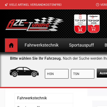
VIELE ARTIKEL VERSANDKOSTENFREI
VER
 Hauptinhalt springen
Zur Suche springen
Zur Hauptnavigation springen
Fahrwerkstechnik
Sportauspuff
B
Bitte wählen Sie Ihr Fahrzeug.
Nach der Suche werden Ih
Aus
Fahrwerkstechnik