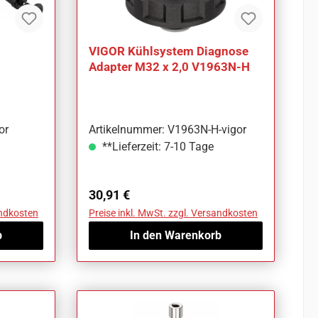
VIGOR Kühlsystem Diagnose
Adapter M32 x 2,0 V1963N-H
or
Artikelnummer: V1963N-H-vigor
**Lieferzeit: 7-10 Tage
Regulärer Preis:
30,91 €
andkosten
Preise inkl. MwSt. zzgl. Versandkosten
b
In den Warenkorb