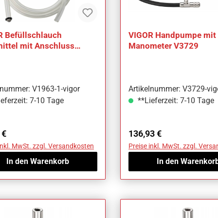
 Befüllschlauch
VIGOR Handpumpe mit
ittel mit Anschluss
Manometer V3729
3-1
lnummer: V1963-1-vigor
Artikelnummer: V3729-vig
eferzeit: 7-10 Tage
**Lieferzeit: 7-10 Tage
ärer Preis:
Regulärer Preis:
 €
136,93 €
inkl. MwSt. zzgl. Versandkosten
Preise inkl. MwSt. zzgl. Vers
In den Warenkorb
In den Warenkor