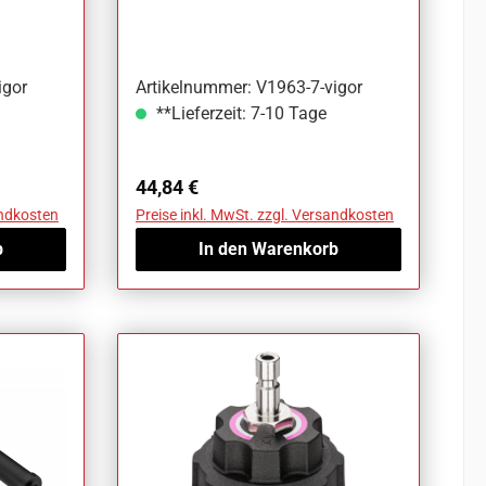
igor
Artikelnummer: V1963-7-vigor
**Lieferzeit: 7-10 Tage
Regulärer Preis:
44,84 €
andkosten
Preise inkl. MwSt. zzgl. Versandkosten
b
In den Warenkorb