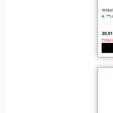
Artik
**Li
Regul
30,91
Preise 