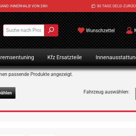
SAND INNERHALB VON 24H
30 TAGE GELD-ZURÜC
Wunschzettel
remsentuning
Kfz Ersatzteile
Innenausstattun
nen passende Produkte angezeigt.
Fahrzeug auswählen:
wählen