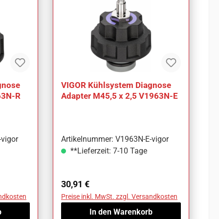
gnose
VIGOR Kühlsystem Diagnose
63N-R
Adapter M45,5 x 2,5 V1963N-E
vigor
Artikelnummer: V1963N-E-vigor
**Lieferzeit: 7-10 Tage
Regulärer Preis:
30,91 €
andkosten
Preise inkl. MwSt. zzgl. Versandkosten
b
In den Warenkorb