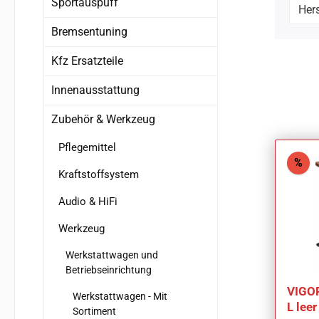
Sportauspuff
Hers
Bremsentuning
Kfz Ersatzteile
Innenausstattung
Zubehör & Werkzeug
Pflegemittel
Rab
%
Kraftstoffsystem
Audio & HiFi
Werkzeug
Werkstattwagen und
Betriebseinrichtung
VIGOR
Werkstattwagen - Mit
L lee
Sortiment