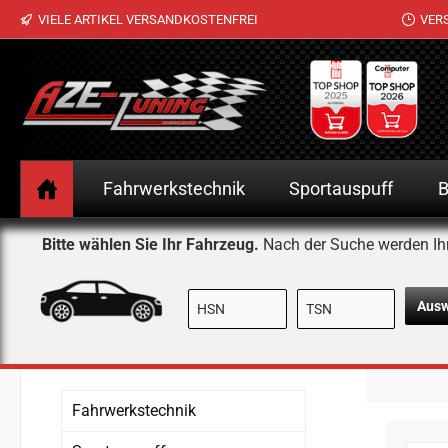
VIELE ARTIKEL VERSANDKOSTENFREI
VER
 Hauptinhalt springen
Zur Suche springen
Zur Hauptnavigation springen
Fahrwerkstechnik
Sportauspuff
B
Bitte wählen Sie Ihr Fahrzeug.
Nach der Suche werden Ih
Aus
Fahrwerkstechnik