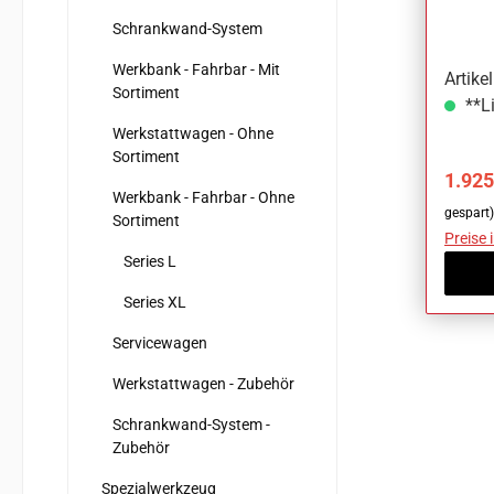
mm x
Schrankwand-System
Werkbank - Fahrbar - Mit
Artik
Sortiment
**Li
Werkstattwagen - Ohne
Sortiment
Verka
1.925
Werkbank - Fahrbar - Ohne
gespart)
Sortiment
Preise 
Series L
Series XL
Servicewagen
Werkstattwagen - Zubehör
Schrankwand-System -
Zubehör
Spezialwerkzeug