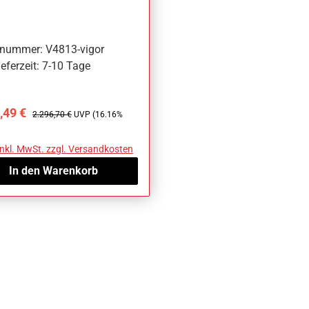
 481 mm x 1018 mm
elnummer: V4813-vigor
eferzeit: 7-10 Tage
ufspreis:
Regulärer Preis:
,49 €
2.296,70 €
UVP (16.16%
inkl. MwSt. zzgl. Versandkosten
In den Warenkorb