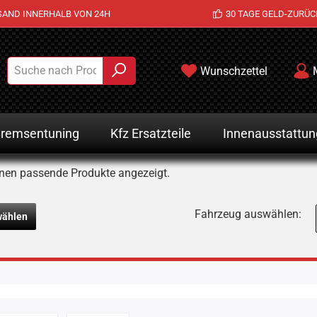
SAND INNERHALB VON 24H
30 TAGE GELD-ZURÜC
Wunschzettel
remsentuning
Kfz Ersatzteile
Innenausstattun
nen passende Produkte angezeigt.
Fahrzeug auswählen:
wählen