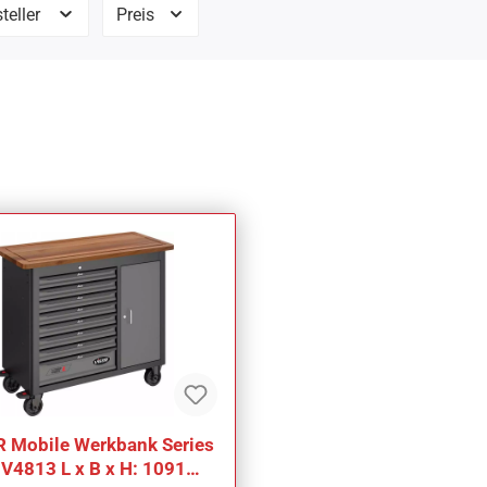
teller
Preis
att
 Mobile Werkbank Series
r V4813 L x B x H: 1091