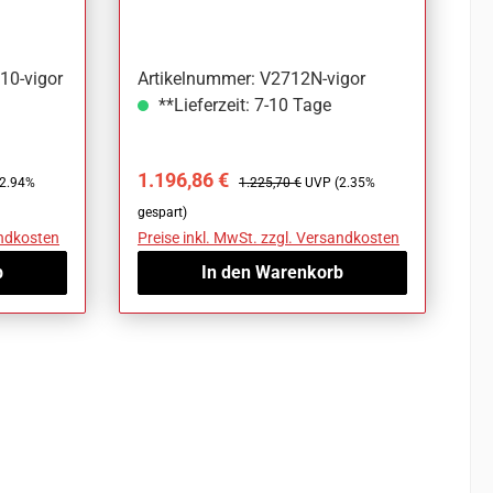
teilig
10-vigor
Artikelnummer: V2712N-vigor
**Lieferzeit: 7-10 Tage
Verkaufspreis:
Regulärer Preis:
1.196,86 €
2.94%
1.225,70 €
UVP (2.35%
gespart)
andkosten
Preise inkl. MwSt. zzgl. Versandkosten
b
In den Warenkorb