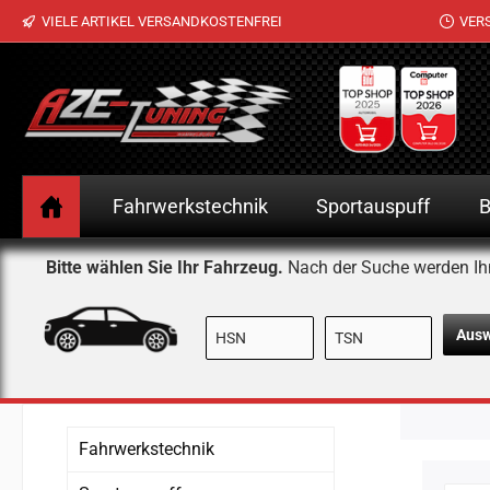
VIELE ARTIKEL VERSANDKOSTENFREI
VER
 Hauptinhalt springen
Zur Suche springen
Zur Hauptnavigation springen
Fahrwerkstechnik
Sportauspuff
B
Bitte wählen Sie Ihr Fahrzeug.
Nach der Suche werden Ih
Aus
Fahrwerkstechnik