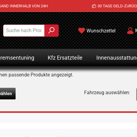
SAND INNERHALB VON 24H
30 TAGE GELD-ZURÜC
Wunschzettel
remsentuning
Kfz Ersatzteile
Innenausstattun
nen passende Produkte angezeigt.
Fahrzeug auswählen:
wählen