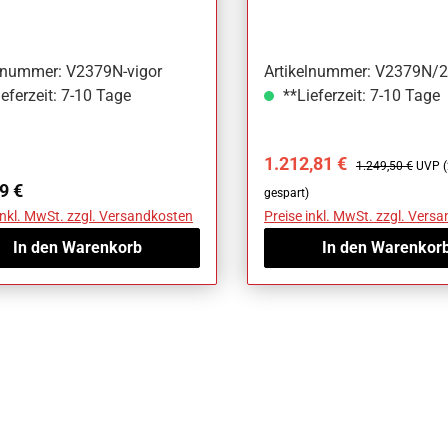
210-teilig
elnummer: V2379N-vigor
Artikelnummer: V2379N/2
eferzeit: 7-10 Tage
**Lieferzeit: 7-10 Tage
Verkaufspreis:
Regulärer Preis:
1.212,81 €
1.249,50 €
UVP (
ärer Preis:
9 €
gespart)
inkl. MwSt. zzgl. Versandkosten
Preise inkl. MwSt. zzgl. Vers
In den Warenkorb
In den Warenkor