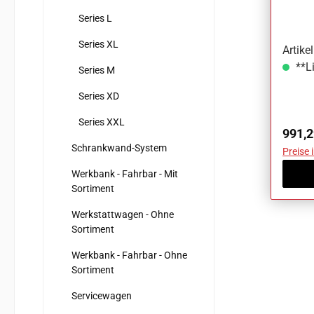
teilig
Series L
Series XL
Artik
**Li
Series M
Series XD
Series XXL
Regul
991,2
Schrankwand-System
Preise 
Werkbank - Fahrbar - Mit
Sortiment
Werkstattwagen - Ohne
Sortiment
Werkbank - Fahrbar - Ohne
Sortiment
Servicewagen