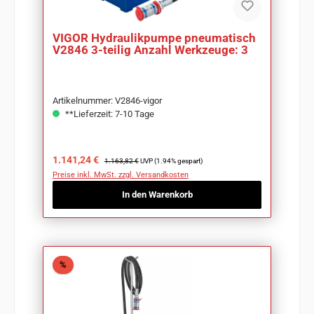
VIGOR Hydraulikpumpe pneumatisch
V2846 3-teilig Anzahl Werkzeuge: 3
Artikelnummer: V2846-vigor
**Lieferzeit: 7-10 Tage
Verkaufspreis:
Regulärer Preis:
1.141,24 €
1.163,82 €
UVP (1.94% gespart)
Preise inkl. MwSt. zzgl. Versandkosten
In den Warenkorb
Rabatt
%