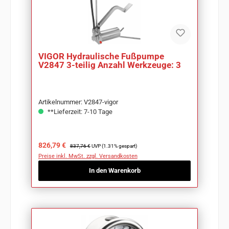
VIGOR Hydraulische Fußpumpe
V2847 3-teilig Anzahl Werkzeuge: 3
Artikelnummer: V2847-vigor
**Lieferzeit: 7-10 Tage
Verkaufspreis:
Regulärer Preis:
826,79 €
837,76 €
UVP (1.31% gespart)
Preise inkl. MwSt. zzgl. Versandkosten
In den Warenkorb