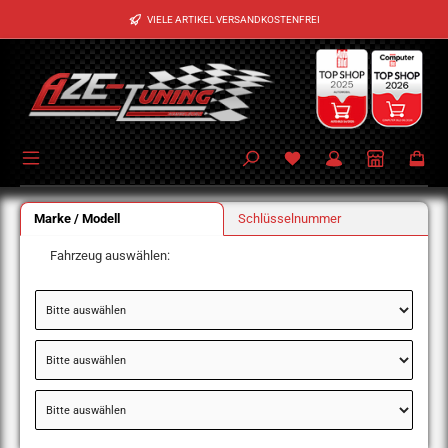
Zum Hauptinhalt springen
VIELE ARTIKEL VERSANDKOSTENFREI
Marke / Modell
Schlüsselnummer
Fahrzeug auswählen: