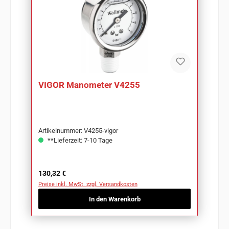
VIGOR Manometer V4255
Artikelnummer: V4255-vigor
**Lieferzeit: 7-10 Tage
Regulärer Preis:
130,32 €
Preise inkl. MwSt. zzgl. Versandkosten
In den Warenkorb