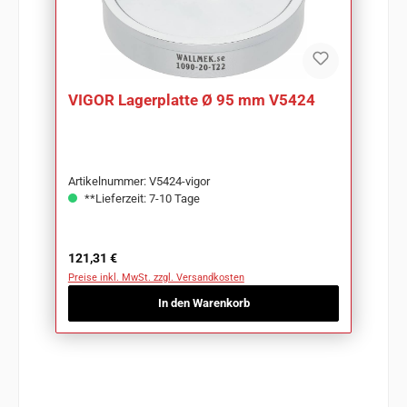
VIGOR Lagerplatte Ø 95 mm V5424
Artikelnummer: V5424-vigor
**Lieferzeit: 7-10 Tage
Regulärer Preis:
121,31 €
Preise inkl. MwSt. zzgl. Versandkosten
In den Warenkorb