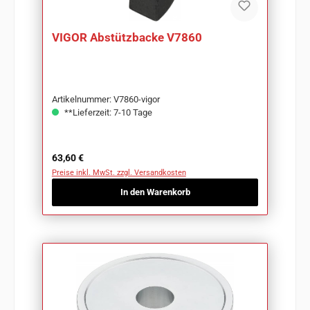
VIGOR Abstützbacke V7860
Artikelnummer: V7860-vigor
**Lieferzeit: 7-10 Tage
Regulärer Preis:
63,60 €
Preise inkl. MwSt. zzgl. Versandkosten
In den Warenkorb