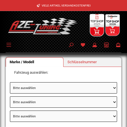
Zum Hauptinhalt springen
VIELE ARTIKEL VERSANDKOSTENFREI
Marke / Modell
Schlüsselnummer
Fahrzeug auswählen: