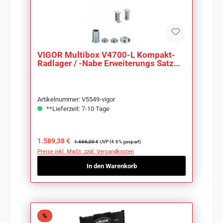
VIGOR Multibox V4700-L Kompakt-
Radlager / -Nabe Erweiterungs Satz
V5549
Artikelnummer: V5549-vigor
**Lieferzeit: 7-10 Tage
Verkaufspreis:
Regulärer Preis:
1.589,38 €
1.666,00 €
UVP (4.6% gespart)
Preise inkl. MwSt. zzgl. Versandkosten
In den Warenkorb
Rabatt
%