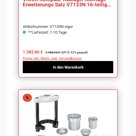
Erweiterungs Satz V7133N 16-teilig
Anzahl
Artikelnummer: V7133N-vigor
**Lieferzeit: 7-10 Tage
Verkaufspreis:
Regulärer Preis:
1.382,86 €
1.463,70 €
UVP (5.52% gespart)
Preise inkl. MwSt. zzgl. Versandkosten
In den Warenkorb
Rabatt
%