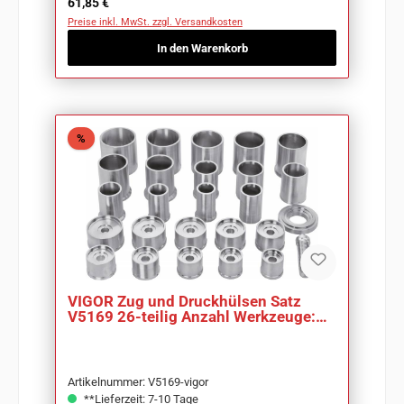
Regulärer Preis:
61,85 €
Preise inkl. MwSt. zzgl. Versandkosten
In den Warenkorb
Rabatt
%
VIGOR Zug und Druckhülsen Satz
V5169 26-teilig Anzahl Werkzeuge:
26
Artikelnummer: V5169-vigor
**Lieferzeit: 7-10 Tage