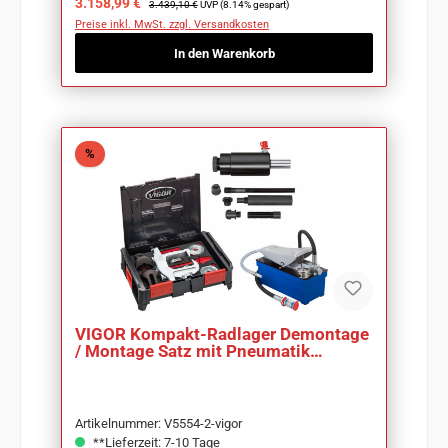
Verkaufspreis:
3.158,99 €
3.439,10 €
UVP (8.14% gespart)
Preise inkl. MwSt. zzgl. Versandkosten
In den Warenkorb
Rabatt
%
VIGOR Kompakt-Radlager Demontage
/ Montage Satz mit Pneumatik
Fußpumpe V5554-2
Artikelnummer: V5554-2-vigor
**Lieferzeit: 7-10 Tage