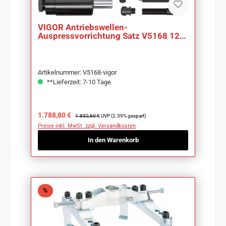
VIGOR Antriebswellen-
Auspressvorrichtung Satz V5168 12-
teilig
Artikelnummer: V5168-vigor
**Lieferzeit: 7-10 Tage
Verkaufspreis:
Regulärer Preis:
1.788,80 €
1.832,60 €
UVP (2.39% gespart)
Preise inkl. MwSt. zzgl. Versandkosten
In den Warenkorb
Rabatt
%