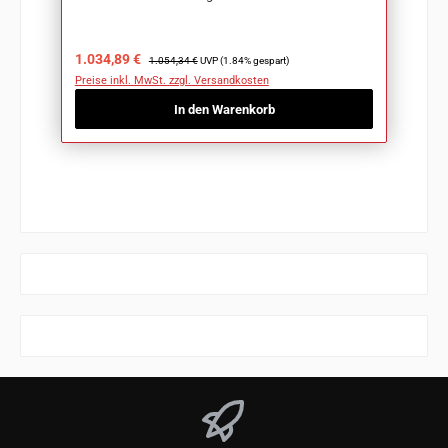
Verkaufspreis:
Regulärer Preis:
1.034,89 €
1.054,34 €
UVP (1.84% gespart)
Preise inkl. MwSt. zzgl. Versandkosten
In den Warenkorb