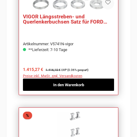
VIGOR Längsstreben- und
Querlenkerbuchsen Satz für FORD
Volvo MAZDA V5741N
Artikelnummer: V5741N-vigor
**Lieferzeit: 7-10 Tage
Verkaufspreis:
Regulärer Preis:
1.415,27 €
1.416,10 €
UVP (0.06% gespart)
Preise inkl. MwSt. zzgl. Versandkosten
In den Warenkorb
Rabatt
%