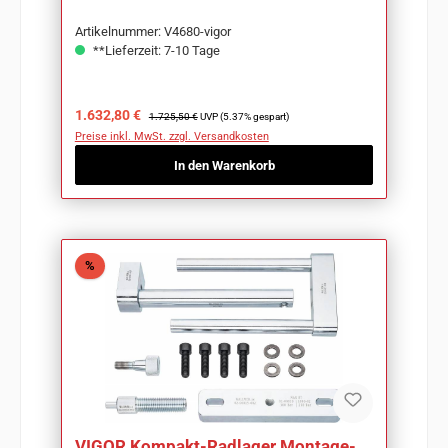
Artikelnummer: V4680-vigor
**Lieferzeit: 7-10 Tage
Verkaufspreis:
Regulärer Preis:
1.632,80 €
1.725,50 €
UVP (5.37% gespart)
Preise inkl. MwSt. zzgl. Versandkosten
In den Warenkorb
Rabatt
%
VIGOR Kompakt-Radlager Montage-