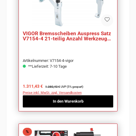
VIGOR Bremsscheiben Auspress Satz
V7154-4 21-teilig Anzahl Werkzeuge:
21
Artikelnummer: V7154-4-vigor
**Lieferzeit: 7-10 Tage
Verkaufspreis:
Regulärer Preis:
1.311,43 €
1.380,40 €
UVP (5% gespart)
Preise inkl. MwSt. zzgl. Versandkosten
In den Warenkorb
Rabatt
%