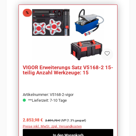
Rabatt
%
VIGOR Erweiterungs Satz V5168-2 15-
teilig Anzahl Werkzeuge: 15
Artikelnummer: V5168-2-vigor
**Lieferzeit: 7-10 Tage
Verkaufspreis:
Regulärer Preis:
2.853,98 €
2.891,70 €
UVP (1.3% gespart)
Preise inkl. MwSt. zzgl. Versandkosten
In den Warenkorb