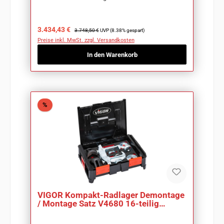
Verkaufspreis:
Regulärer Preis:
3.434,43 €
3.748,50 €
UVP (8.38% gespart)
Preise inkl. MwSt. zzgl. Versandkosten
In den Warenkorb
Rabatt
%
VIGOR Kompakt-Radlager Demontage
/ Montage Satz V4680 16-teilig
Anzahl