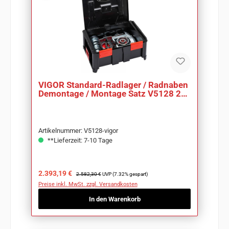
VIGOR Standard-Radlager / Radnaben
Demontage / Montage Satz V5128 23-
teilig
Artikelnummer: V5128-vigor
**Lieferzeit: 7-10 Tage
Verkaufspreis:
Regulärer Preis:
2.393,19 €
2.582,30 €
UVP (7.32% gespart)
Preise inkl. MwSt. zzgl. Versandkosten
In den Warenkorb