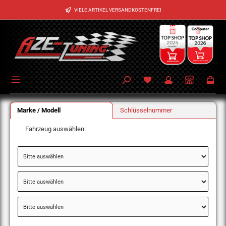
Zum Hauptinhalt springen
VIELE ARTIKEL VERSANDKOSTENFREI
Marke / Modell
Schlüsselnummer
Fahrzeug auswählen: