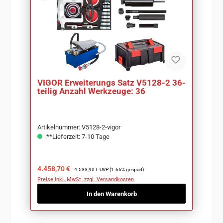
VIGOR Erweiterungs Satz V5128-2 36-
teilig Anzahl Werkzeuge: 36
Artikelnummer: V5128-2-vigor
**Lieferzeit: 7-10 Tage
Verkaufspreis:
Regulärer Preis:
4.458,70 €
4.533,90 €
UVP (1.66% gespart)
Preise inkl. MwSt. zzgl. Versandkosten
In den Warenkorb