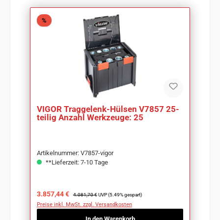
Rabatt
%
VIGOR Traggelenk-Hülsen V7857 25-
teilig Anzahl Werkzeuge: 25
Artikelnummer: V7857-vigor
**Lieferzeit: 7-10 Tage
Verkaufspreis:
Regulärer Preis:
3.857,44 €
4.081,70 €
UVP (5.49% gespart)
Preise inkl. MwSt. zzgl. Versandkosten
In den Warenkorb