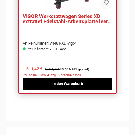
VIGOR Werkstattwagen Series XD
extratief Edelstahl-Arbeitsplatte leer
V4481-XD
Artikelnummer: V4481-XD-vigor
**Lieferzeit: 7-10 Tage
Verkaufspreis:
Regulärer Preis:
1.611,42 €
1.927,80 €
UVP (16.41% gespart)
Preise inkl. MwSt. zzgl. Versandkosten
In den Warenkorb