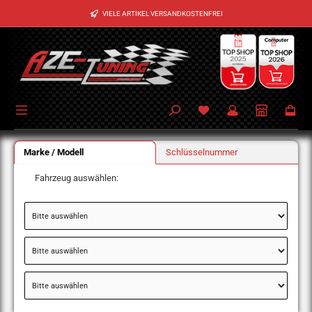
Zum Hauptinhalt springen
VIELE ARTIKEL VERSANDKOSTENFREI
Marke / Modell
Schlüsselnummer
Fahrzeug auswählen: