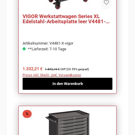
VIGOR Werkstattwagen Series XL
Edelstahl-Arbeitsplatte leer V4481-X
LxBxH 949mm
Artikelnummer: V4481-X-vigor
**Lieferzeit: 7-10 Tage
Verkaufspreis:
Regulärer Preis:
1.332,21 €
1.892,10 €
UVP (29.59% gespart)
Preise inkl. MwSt. zzgl. Versandkosten
In den Warenkorb
Rabatt
%