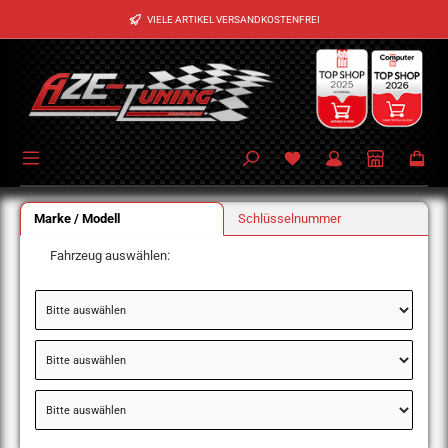
Zum Hauptinhalt springen
VIELE ARTIKEL VERSANDKOSTENFREI
Marke / Modell
Schlüsselnummer
Fahrzeug auswählen: