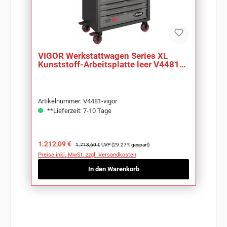
VIGOR Werkstattwagen Series XL
Kunststoff-Arbeitsplatte leer V4481
LxBxH 919mm
Artikelnummer: V4481-vigor
**Lieferzeit: 7-10 Tage
Verkaufspreis:
Regulärer Preis:
1.212,09 €
1.713,60 €
UVP (29.27% gespart)
Preise inkl. MwSt. zzgl. Versandkosten
In den Warenkorb