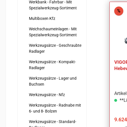
Werkbank - Fahrbar - Mit
Spezialwerkzeug-Sortiment
Rab
%
Multiboxen Kfz
Weichschaumeinlagen - Mit
Spezialwerkzeug-Sortiment
Werkzeugsätze - Geschraubte
Radlager
VIGOR
Werkzeugsätze - Kompakt-
Radlager
Hebew
Werkzeugsätze - Lager und
Buchsen
Artik
Werkzeugsätze - Nfz
**Li
Werkzeugsätze - Radnabe mit
6- und 8- Bolzen
Verka
9.624
Werkzeugsätze - Standard-