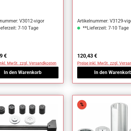
elnummer: V3012-vigor
Artikelnummer: V3129-vig
eferzeit: 7-10 Tage
**Lieferzeit: 7-10 Tage
ärer Preis:
Regulärer Preis:
9 €
120,43 €
inkl. MwSt. zzgl. Versandkosten
Preise inkl. MwSt. zzgl. Vers
In den Warenkorb
In den Warenkor
att
Rabatt
%