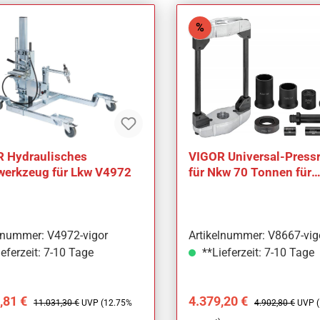
att
Rabatt
%
 Hydraulisches
VIGOR Universal-Pres
erkzeug für Lkw V4972
für Nkw 70 Tonnen für
Achsschenkel- und
Fixierbolzen
elnummer: V4972-vigor
Artikelnummer: V8667-vig
eferzeit: 7-10 Tage
**Lieferzeit: 7-10 Tage
ufspreis:
Regulärer Preis:
Verkaufspreis:
Regulärer Preis:
,81 €
4.379,20 €
11.031,30 €
UVP (12.75%
4.902,80 €
UVP 