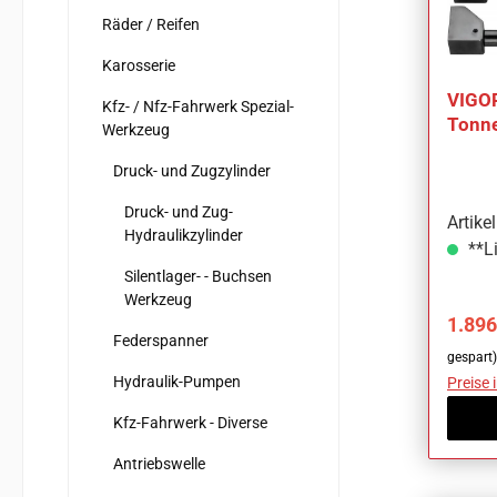
Räder / Reifen
Karosserie
VIGOR
Kfz- / Nfz-Fahrwerk Spezial-
Tonne
Werkzeug
Achs
Druck- und Zugzylinder
Druck- und Zug-
Artik
Hydraulikzylinder
**Li
Silentlager- - Buchsen
Werkzeug
Verka
1.896
Federspanner
gespart)
Hydraulik-Pumpen
Preise 
Kfz-Fahrwerk - Diverse
Antriebswelle