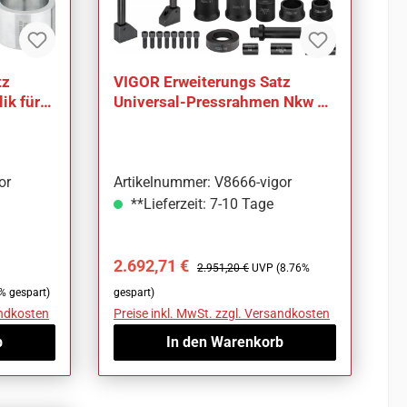
tz
VIGOR Erweiterungs Satz
ik für
Universal-Pressrahmen Nkw 70
SON
Tonnen für Achsschenkel
or
Artikelnummer: V8666-vigor
**Lieferzeit: 7-10 Tage
Verkaufspreis:
Regulärer Preis:
2.692,71 €
2.951,20 €
UVP (8.76%
% gespart)
gespart)
andkosten
Preise inkl. MwSt. zzgl. Versandkosten
b
In den Warenkorb