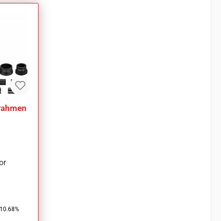
srahmen
or
(10.68%