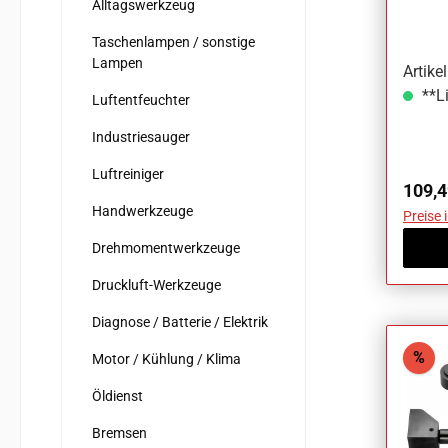
Alltagswerkzeug
Taschenlampen / sonstige
Lampen
Artik
**Li
Luftentfeuchter
Industriesauger
Luftreiniger
Regul
109,4
Handwerkzeuge
Preise 
Drehmomentwerkzeuge
Druckluft-Werkzeuge
Diagnose / Batterie / Elektrik
Rab
%
Motor / Kühlung / Klima
Öldienst
Bremsen