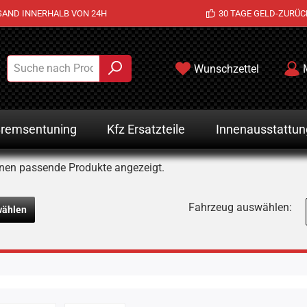
SAND INNERHALB VON 24H
30 TAGE GELD-ZURÜC
Wunschzettel
remsentuning
Kfz Ersatzteile
Innenausstattun
nen passende Produkte angezeigt.
Fahrzeug auswählen:
wählen