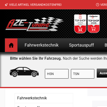
VIELE ARTIKEL VERSANDKOSTENFREI
VER
 Hauptinhalt springen
Zur Suche springen
Zur Hauptnavigation springen
Fahrwerkstechnik
Sportauspuff
B
Bitte wählen Sie Ihr Fahrzeug.
Nach der Suche werden Ih
Aus
Fahrwerkstechnik