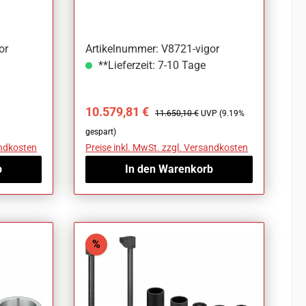
teilig Anzahl Werkzeuge:
or
Artikelnummer: V8721-vigor
**Lieferzeit: 7-10 Tage
Verkaufspreis:
Regulärer Preis:
10.579,81 €
11.650,10 €
UVP (9.19%
gespart)
andkosten
Preise inkl. MwSt. zzgl. Versandkosten
b
In den Warenkorb
Rabatt
%