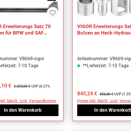
 Erweiterungs Satz 70
VIGOR Erweiterungs Sa
n für BPW und SAF
Bolzen an Heck-Hydraul
schenkelbolzen V8668
FENDT MASSEY FERGU
V8669
elnummer: V8668-vigor
Artikelnummer: V8669-vig
eferzeit: 7-10 Tage
**Lieferzeit: 7-10 Tage
ufspreis:
Regulärer Preis:
,10 €
2.023,00 €
UVP (6.27%
Verkaufspreis:
Regulärer Preis:
845,24 €
856,80 €
UVP (1.35
inkl. MwSt. zzgl. Versandkosten
Preise inkl. MwSt. zzgl. Vers
In den Warenkorb
In den Warenkor