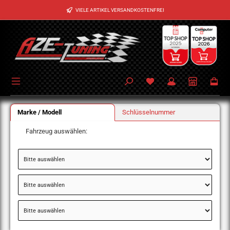
Zum Hauptinhalt springen
VIELE ARTIKEL VERSANDKOSTENFREI
Marke / Modell
Schlüsselnummer
Fahrzeug auswählen: