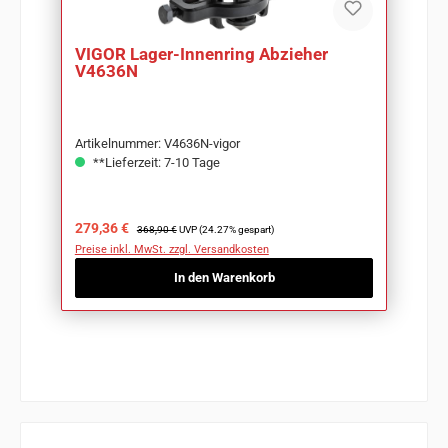
VIGOR Lager-Innenring Abzieher
V4636N
Artikelnummer: V4636N-vigor
**Lieferzeit: 7-10 Tage
Verkaufspreis:
Regulärer Preis:
279,36 €
368,90 €
UVP (24.27% gespart)
Preise inkl. MwSt. zzgl. Versandkosten
In den Warenkorb