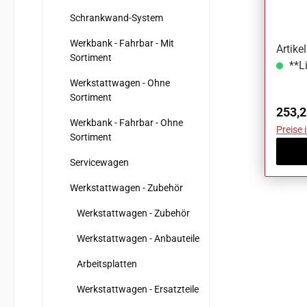
V481
Schrankwand-System
Werkbank - Fahrbar - Mit
Artike
Sortiment
**Li
Werkstattwagen - Ohne
Sortiment
Regul
253,2
Werkbank - Fahrbar - Ohne
Preise 
Sortiment
Servicewagen
Werkstattwagen - Zubehör
Werkstattwagen - Zubehör
Werkstattwagen - Anbauteile
Arbeitsplatten
Werkstattwagen - Ersatzteile