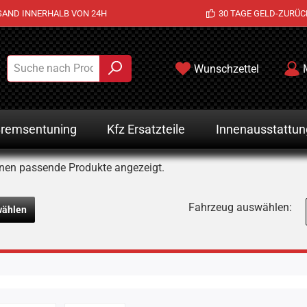
SAND INNERHALB VON 24H
30 TAGE GELD-ZURÜC
Wunschzettel
remsentuning
Kfz Ersatzteile
Innenausstattun
nen passende Produkte angezeigt.
Fahrzeug auswählen:
wählen