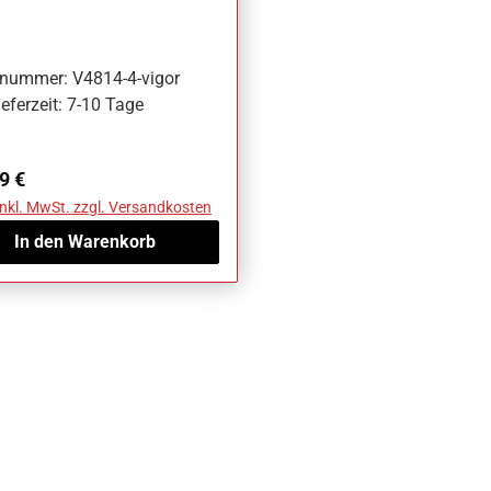
4-4 L x B:1030x520mm
lnummer: V4814-4-vigor
eferzeit: 7-10 Tage
ärer Preis:
9 €
inkl. MwSt. zzgl. Versandkosten
In den Warenkorb