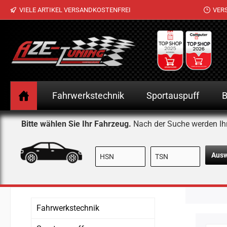
VIELE ARTIKEL VERSANDKOSTENFREI
VER
 Hauptinhalt springen
Zur Suche springen
Zur Hauptnavigation springen
Fahrwerkstechnik
Sportauspuff
B
Bitte wählen Sie Ihr Fahrzeug.
Nach der Suche werden Ih
Aus
Fahrwerkstechnik