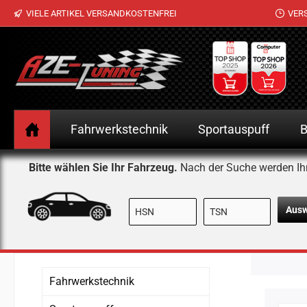
VIELE ARTIKEL VERSANDKOSTENFREI
VER
 Hauptinhalt springen
Zur Suche springen
Zur Hauptnavigation springen
Fahrwerkstechnik
Sportauspuff
B
Bitte wählen Sie Ihr Fahrzeug.
Nach der Suche werden Ih
Aus
Fahrwerkstechnik