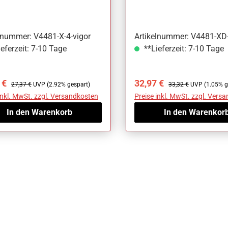
lnummer: V4481-X-4-vigor
Artikelnummer: V4481-XD-
eferzeit: 7-10 Tage
**Lieferzeit: 7-10 Tage
ufspreis:
Regulärer Preis:
Verkaufspreis:
Regulärer Preis:
 €
32,97 €
27,37 €
UVP (2.92% gespart)
33,32 €
UVP (1.05% g
inkl. MwSt. zzgl. Versandkosten
Preise inkl. MwSt. zzgl. Vers
In den Warenkorb
In den Warenkor