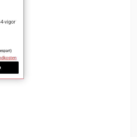
4-vigor
espart)
andkosten
b