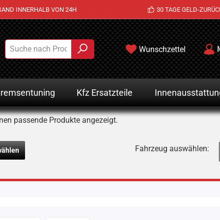
SAND INNERHALB VON 24H
30 TAGE GELD-ZURÜC
Wunschzettel
remsentuning
Kfz Ersatzteile
Innenausstattun
nen passende Produkte angezeigt.
Fahrzeug auswählen:
wählen