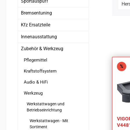
Sportauspuff
Hers
Bremsentuning
Kfz Ersatzteile
Innenausstattung
Zubehör & Werkzeug
Pflegemittel
Rab
%
Kraftstoffsystem
Audio & HiFi
Werkzeug
Werkstattwagen und
Betriebseinrichtung
VIGOR
Werkstattwagen - Mit
V448
Sortiment