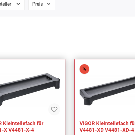
teller
Preis
att
Rabatt
%
 Kleinteilefach für
VIGOR Kleinteilefach fü
1-X V4481-X-4
V4481-XD V4481-XD-4