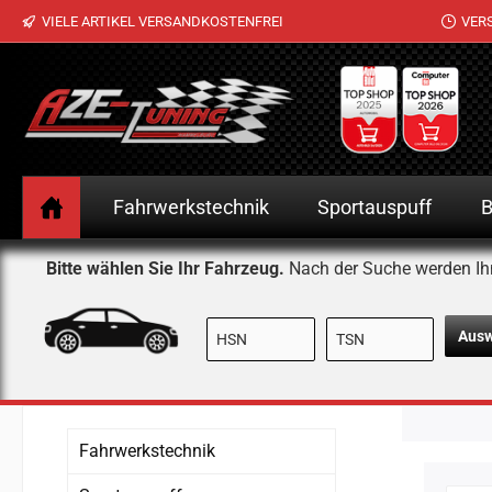
VIELE ARTIKEL VERSANDKOSTENFREI
VER
 Hauptinhalt springen
Zur Suche springen
Zur Hauptnavigation springen
Fahrwerkstechnik
Sportauspuff
B
Bitte wählen Sie Ihr Fahrzeug.
Nach der Suche werden Ih
Aus
Fahrwerkstechnik