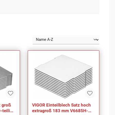
z groß
VIGOR Einteilblech Satz hoch
teilig
extragroß 183 mm V6685H-