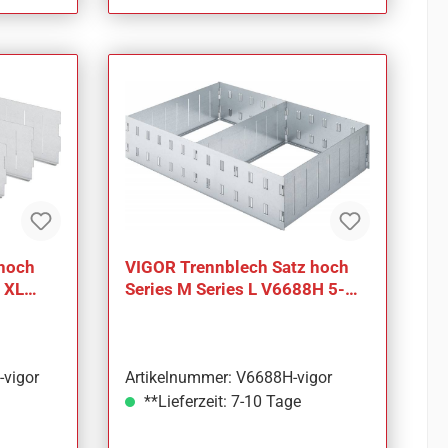
 hoch
VIGOR Trennblech Satz hoch
s XL
Series M Series L V6688H 5-
hl
teilig Anzahl Werkzeuge: 5
-vigor
Artikelnummer: V6688H-vigor
**Lieferzeit: 7-10 Tage