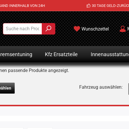
SAND INNERHALB VON 24H
30 TAGE GELD-ZURÜC
Wunschzettel
remsentuning
Kfz Ersatzteile
Innenausstattun
nen passende Produkte angezeigt.
Fahrzeug auswählen:
wählen