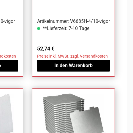
4/10 10-teilig Anzahl
0-vigor
Artikelnummer: V6685H-4/10-vigor
**Lieferzeit: 7-10 Tage
Regulärer Preis:
52,74 €
andkosten
Preise inkl. MwSt. zzgl. Versandkosten
b
In den Warenkorb