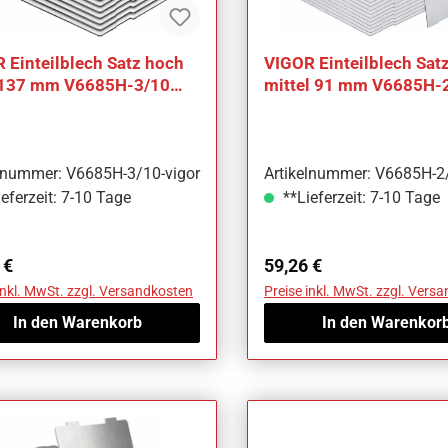
 Einteilblech Satz hoch
VIGOR Einteilblech Sat
 137 mm V6685H-3/10
mittel 91 mm V6685H-2
ilig Anzahl
teilig Anzahl
elnummer: V6685H-3/10-vigor
Artikelnummer: V6685H-2/
eferzeit: 7-10 Tage
**Lieferzeit: 7-10 Tage
ärer Preis:
Regulärer Preis:
 €
59,26 €
inkl. MwSt. zzgl. Versandkosten
Preise inkl. MwSt. zzgl. Vers
In den Warenkorb
In den Warenkor