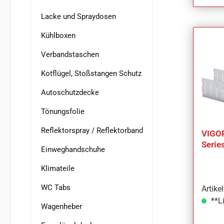
Lacke und Spraydosen
Kühlboxen
Verbandstaschen
Kotflügel, Stoßstangen Schutz
Autoschutzdecke
Tönungsfolie
Reflektorspray / Reflektorband
VIGOR
Serie
Einweghandschuhe
Anzah
Klimateile
WC Tabs
Artik
**Li
Wagenheber