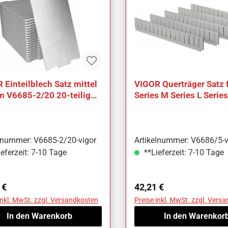
 Einteilblech Satz mittel
VIGOR Querträger Satz 
 V6685-2/20 20-teilig
Series M Series L Serie
l Werkzeuge: 20
V6686/5 5-teilig Anzah
elnummer: V6685-2/20-vigor
Artikelnummer: V6686/5-v
eferzeit: 7-10 Tage
**Lieferzeit: 7-10 Tage
ärer Preis:
Regulärer Preis:
 €
42,21 €
inkl. MwSt. zzgl. Versandkosten
Preise inkl. MwSt. zzgl. Vers
In den Warenkorb
In den Warenkor