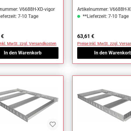
elnummer: V6688H-XD-vigor
Artikelnummer: V6688H-XL
eferzeit: 7-10 Tage
**Lieferzeit: 7-10 Tage
ärer Preis:
Regulärer Preis:
 €
63,61 €
inkl. MwSt. zzgl. Versandkosten
Preise inkl. MwSt. zzgl. Vers
In den Warenkorb
In den Warenkor