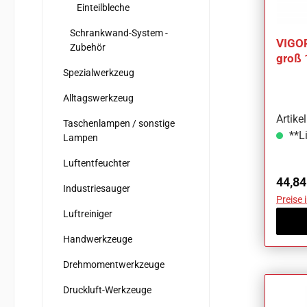
Einteilbleche
Schrankwand-System -
VIGOR
Zubehör
groß
10-te
Spezialwerkzeug
Alltagswerkzeug
Artik
Taschenlampen / sonstige
**Li
Lampen
Luftentfeuchter
Regul
44,84
Industriesauger
Preise 
Luftreiniger
Handwerkzeuge
Drehmomentwerkzeuge
Druckluft-Werkzeuge