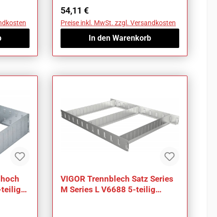
Regulärer Preis:
54,11 €
andkosten
Preise inkl. MwSt. zzgl. Versandkosten
b
In den Warenkorb
 hoch
VIGOR Trennblech Satz Series
teilig
M Series L V6688 5-teilig
Anzahl Werkzeuge: 5