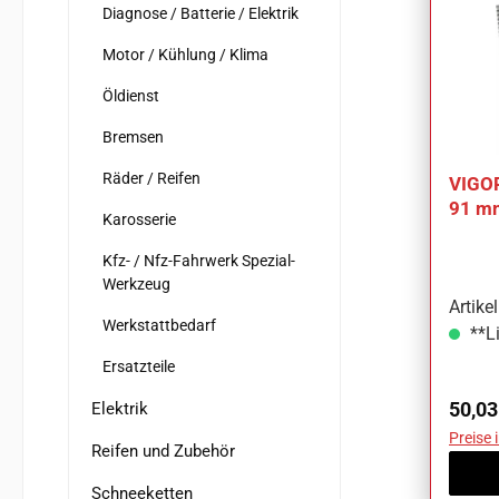
Diagnose / Batterie / Elektrik
Motor / Kühlung / Klima
Öldienst
Bremsen
Räder / Reifen
VIGOR
91 mm
Karosserie
Anzah
Kfz- / Nfz-Fahrwerk Spezial-
Werkzeug
Artik
Werkstattbedarf
**Li
Ersatzteile
Regul
50,03
Elektrik
Preise 
Reifen und Zubehör
Schneeketten