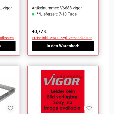
-vigor
Artikelnummer: V6688-vigor
**Lieferzeit: 7-10 Tage
Regulärer Preis:
40,77 €
andkosten
Preise inkl. MwSt. zzgl. Versandkosten
b
In den Warenkorb