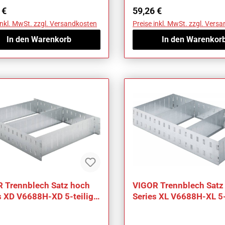
ärer Preis:
Regulärer Preis:
 €
59,26 €
inkl. MwSt. zzgl. Versandkosten
Preise inkl. MwSt. zzgl. Vers
In den Warenkorb
In den Warenkor
 Trennblech Satz hoch
VIGOR Trennblech Satz
s XD V6688H-XD 5-teilig
Series XL V6688H-XL 5-
l Werkzeuge: 5
Anzahl Werkzeuge: 5