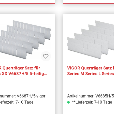
 Querträger Satz für
VIGOR Querträger Satz
s XD V6687H/5 5-teilig
Series M Series L Serie
l Werkzeuge: 5
V6685H/5 5-teilig Anza
elnummer: V6687H/5-vigor
Artikelnummer: V6685H/5
eferzeit: 7-10 Tage
**Lieferzeit: 7-10 Tage