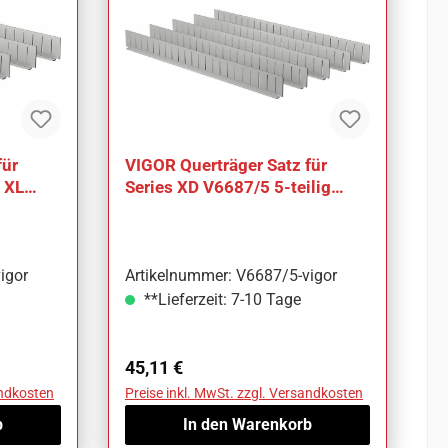
für
VIGOR Querträger Satz für
s XL
Series XD V6687/5 5-teilig
l
Anzahl Werkzeuge: 5
igor
Artikelnummer: V6687/5-vigor
**Lieferzeit: 7-10 Tage
Regulärer Preis:
45,11 €
andkosten
Preise inkl. MwSt. zzgl. Versandkosten
b
In den Warenkorb