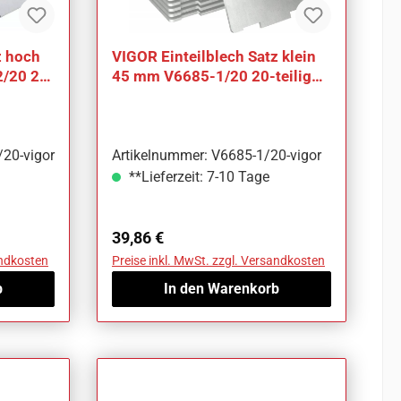
z hoch
VIGOR Einteilblech Satz klein
/20 20-
45 mm V6685-1/20 20-teilig
Anzahl Werkzeuge: 20
20-vigor
Artikelnummer: V6685-1/20-vigor
**Lieferzeit: 7-10 Tage
Regulärer Preis:
39,86 €
andkosten
Preise inkl. MwSt. zzgl. Versandkosten
b
In den Warenkorb