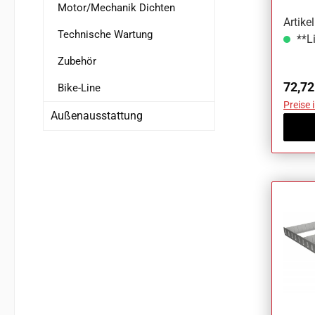
Motor/Mechanik Dichten
Artik
Technische Wartung
**Li
Zubehör
Regul
72,72
Bike-Line
Preise 
Außenausstattung