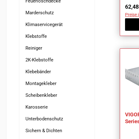
Feuerlöschdecke
Regul
62,48
Marderschutz
Preise 
Klimaservicegerät
Klebstoffe
Reiniger
2K-Klebstoffe
Klebebänder
Montagekleber
Scheibenkleber
Karosserie
VIGOR
Unterbodenschutz
Serie
Anzah
Sichern & Dichten