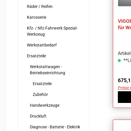
Räder / Reifen
Karosserie
VIGOR
für W
Kfz- / Nfz-Fahrwerk Spezial-
V448
Werkzeug
Werkstattbedarf
Artik
Ersatzteile
**Li
Werkstattwagen -
Betriebseinrichtung
Regul
675,1
Ersatzteile
Preise 
Zubehör
Handwerkzeuge
Druckluft
Diagnose - Batterie - Elektrik