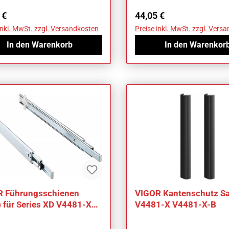
ärer Preis:
Regulärer Preis:
 €
44,05 €
inkl. MwSt. zzgl. Versandkosten
Preise inkl. MwSt. zzgl. Vers
In den Warenkorb
In den Warenkor
R Führungsschienen
VIGOR Kantenschutz Sa
) für Series XD V4481-XD-
V4481-X V4481-X-B
ilig