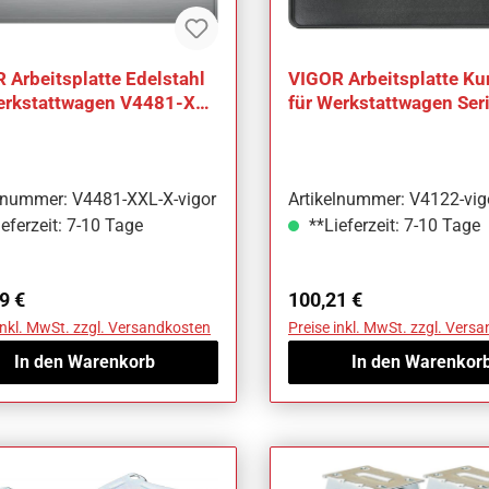
 Arbeitsplatte Edelstahl
VIGOR Arbeitsplatte Ku
erkstattwagen V4481-XXL
für Werkstattwagen Ser
1-XXL-X
V4122 L x B: 907 mm
elnummer: V4481-XXL-X-vigor
Artikelnummer: V4122-vig
eferzeit: 7-10 Tage
**Lieferzeit: 7-10 Tage
ärer Preis:
Regulärer Preis:
9 €
100,21 €
inkl. MwSt. zzgl. Versandkosten
Preise inkl. MwSt. zzgl. Vers
In den Warenkorb
In den Warenkor