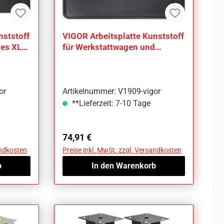
nststoff
VIGOR Arbeitsplatte Kunststoff
ies XL
für Werkstattwagen und
Aufsatzkoffer Series L
or
Artikelnummer: V1909-vigor
**Lieferzeit: 7-10 Tage
Regulärer Preis:
74,91 €
andkosten
Preise inkl. MwSt. zzgl. Versandkosten
b
In den Warenkorb