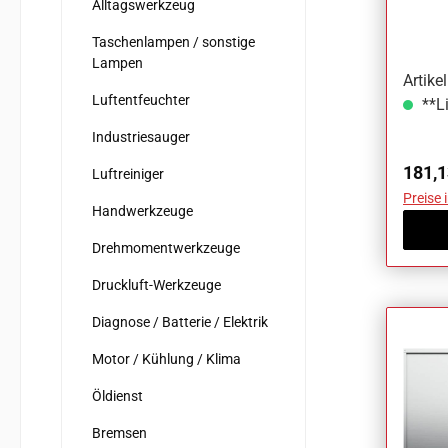
Alltagswerkzeug
V190
Taschenlampen / sonstige
Lampen
Artike
Luftentfeuchter
**Li
Industriesauger
Regul
181,1
Luftreiniger
Preise 
Handwerkzeuge
Drehmomentwerkzeuge
Druckluft-Werkzeuge
Diagnose / Batterie / Elektrik
Motor / Kühlung / Klima
Öldienst
Bremsen