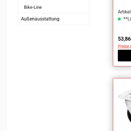
Bike-Line
Artik
Außenausstattung
**Li
Regul
53,86
Preise 