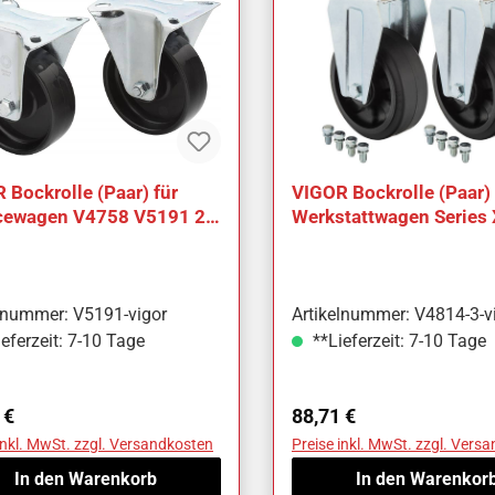
 Bockrolle (Paar) für
VIGOR Bockrolle (Paar) 
cewagen V4758 V5191 2-
Werkstattwagen Series
g Anzahl Werkzeuge: 2
Spezial und Werkbänke
elnummer: V5191-vigor
Artikelnummer: V4814-3-v
eferzeit: 7-10 Tage
**Lieferzeit: 7-10 Tage
ärer Preis:
Regulärer Preis:
 €
88,71 €
inkl. MwSt. zzgl. Versandkosten
Preise inkl. MwSt. zzgl. Vers
In den Warenkorb
In den Warenkor