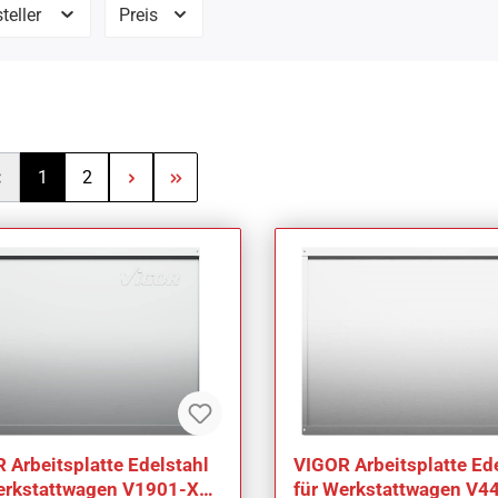
teller
Preis
Seite
Seite
1
2
 Arbeitsplatte Edelstahl
VIGOR Arbeitsplatte Ed
erkstattwagen V1901-X
für Werkstattwagen V4