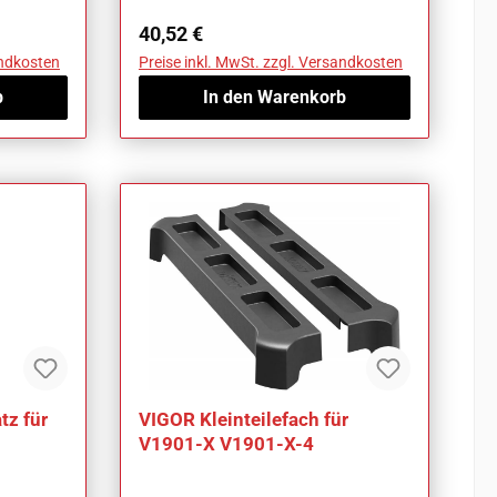
Regulärer Preis:
40,52 €
andkosten
Preise inkl. MwSt. zzgl. Versandkosten
b
In den Warenkorb
tz für
VIGOR Kleinteilefach für
V1901-X V1901-X-4