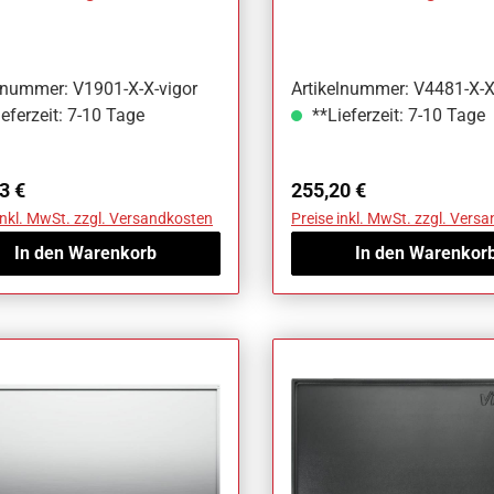
1-X-X
V4481-X-X
lnummer: V1901-X-X-vigor
Artikelnummer: V4481-X-X
eferzeit: 7-10 Tage
**Lieferzeit: 7-10 Tage
ärer Preis:
Regulärer Preis:
3 €
255,20 €
inkl. MwSt. zzgl. Versandkosten
Preise inkl. MwSt. zzgl. Vers
In den Warenkorb
In den Warenkor