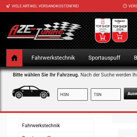
VIELE ARTIKEL VERSANDKOSTENFREI
VER
 Hauptinhalt springen
Zur Suche springen
Zur Hauptnavigation springen
Fahrwerkstechnik
Sportauspuff
B
Bitte wählen Sie Ihr Fahrzeug.
Nach der Suche werden Ih
Aus
Fahrwerkstechnik