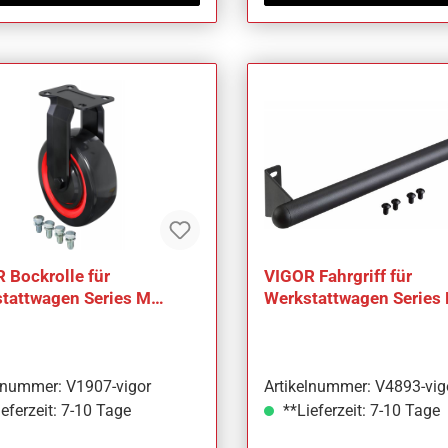
 Bockrolle für
VIGOR Fahrgriff für
tattwagen Series M
Werkstattwagen Series 
s L Series XL Series XD
XL V4893
7
elnummer: V1907-vigor
Artikelnummer: V4893-vig
eferzeit: 7-10 Tage
**Lieferzeit: 7-10 Tage