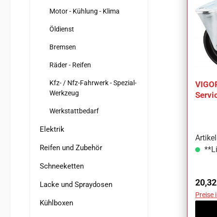
Motor - Kühlung - Klima
Öldienst
Bremsen
Räder - Reifen
Kfz- / Nfz-Fahrwerk - Spezial-
VIGOR
Werkzeug
Servi
teili
Werkstattbedarf
Elektrik
Artik
Reifen und Zubehör
**Li
Schneeketten
Regul
20,32
Lacke und Spraydosen
Preise 
Kühlboxen