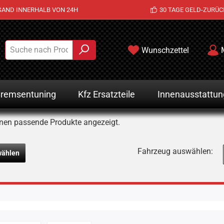
SAND INNERHALB VON 24H
30 TAGE GELD-ZURÜC
Wunschzettel
remsentuning
Kfz Ersatzteile
Innenausstattun
nen passende Produkte angezeigt.
Fahrzeug auswählen:
wählen