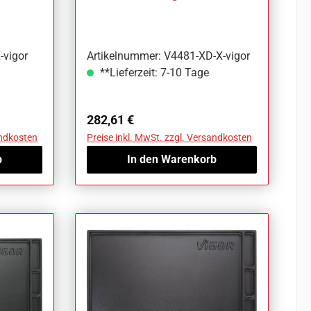
V4481-XD-X
-vigor
Artikelnummer: V4481-XD-X-vigor
**Lieferzeit: 7-10 Tage
Regulärer Preis:
282,61 €
andkosten
Preise inkl. MwSt. zzgl. Versandkosten
b
In den Warenkorb