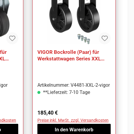
für
VIGOR Bockrolle (Paar) für
 XL
Werkstattwagen Series XXL
V4481-XXL-2
igor
Artikelnummer: V4481-XXL-2-vigor
**Lieferzeit: 7-10 Tage
Regulärer Preis:
185,40 €
andkosten
Preise inkl. MwSt. zzgl. Versandkosten
b
In den Warenkorb