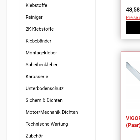
Klebstoffe
Regul
48,58
Reiniger
Preise 
2K-Klebstoffe
Klebebänder
Montagekleber
Scheibenkleber
Karosserie
Unterbodenschutz
Sichern & Dichten
Motor/Mechanik Dichten
VIGO
Technische Wartung
(Paar
1 2-te
Zubehör