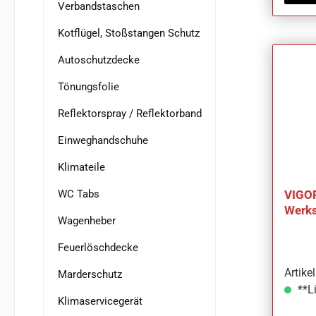
Verbandstaschen
Kotflügel, Stoßstangen Schutz
Autoschutzdecke
Tönungsfolie
Reflektorspray / Reflektorband
Einweghandschuhe
Klimateile
WC Tabs
VIGOR
Werks
Wagenheber
Serie
V190
Feuerlöschdecke
Artik
Marderschutz
**Li
Klimaservicegerät