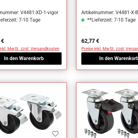
elnummer: V4481-XD-1-vigor
Artikelnummer: V4481-X-B
eferzeit: 7-10 Tage
**Lieferzeit: 7-10 Tage
ärer Preis:
Regulärer Preis:
 €
62,77 €
inkl. MwSt. zzgl. Versandkosten
Preise inkl. MwSt. zzgl. Vers
In den Warenkorb
In den Warenkor